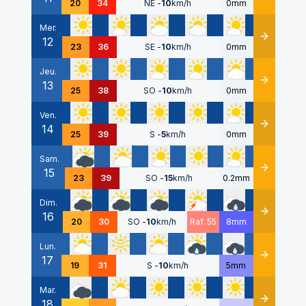
20
34
NE
-
10
km/h
0mm
Mer.
12
Détails
23
36
SE
-
10
km/h
0mm
Jeu.
13
Détails
25
38
SO
-
10
km/h
0mm
Ven.
14
Détails
25
39
S
-
5
km/h
0mm
Sam.
15
Détails
23
39
SO
-
15
km/h
0.2mm
Dim.
16
Détails
20
30
SO
-
10
km/h
Raf. 55
8mm
Lun.
17
Détails
19
31
S
-
10
km/h
5mm
Mar.
18
Détails