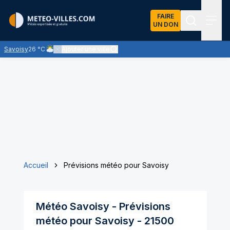
FAIRE
UN DON
Recherch
Menu
Savoisy
26 °C
Ajouter une ville
Ciel nuageux - les éclaircies et les nuages se partagent le cie
Accueil
Prévisions météo pour Savoisy
Météo
Savoisy
- Prévisions
météo pour
Savoisy
-
21500