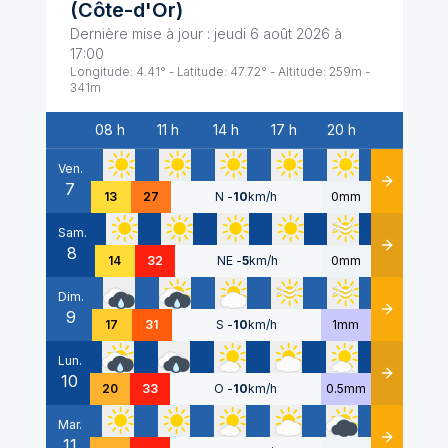
(
Côte-d'Or
)
Dernière mise à jour :
jeudi 6 août 2026 à
17:00
Longitude:
4.41
° - Latitude:
47.72
° - Altitude:
259
m -
341
m
08 h
11 h
14 h
17 h
20 h
Date
Ven.
7
Détails
13
27
N
-
10
km/h
0mm
Sam.
8
Détails
14
32
NE
-
5
km/h
0mm
Dim.
9
Détails
17
31
S
-
10
km/h
1mm
Lun.
10
Détails
20
33
O
-
10
km/h
0.5mm
Mar.
11
Détails