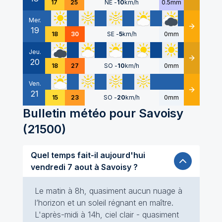
17
25
NE
-
10
km/h
0.5mm
Mer.
19
Détails
18
30
SE
-
5
km/h
0mm
Jeu.
20
Détails
18
27
SO
-
10
km/h
0mm
Ven.
21
Détails
15
23
SO
-
20
km/h
0mm
Bulletin météo pour
Savoisy
(
21500
)
Quel temps fait-il aujourd'hui
vendredi 7 aout à Savoisy ?
Le matin à 8h, quasiment aucun nuage à
l’horizon et un soleil régnant en maître.
L'après-midi à 14h, ciel clair - quasiment