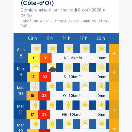
(
Côte-d'Or
)
Dernière mise à jour :
samedi 8 août 2026 à
05:00
Longitude:
4.54
° - Latitude:
47.79
° - Altitude:
237
m -
348
m
08 h
11 h
14 h
17 h
20 h
Date
Sam.
8
Détails
11
31
NE
-
5
km/h
0mm
Dim.
9
Détails
17
33
S
-
10
km/h
0mm
Lun.
10
Détails
19
33
O
-
10
km/h
0mm
Mar.
11
Détails
17
33
NE
-
10
km/h
0mm
Mer.
12
Détails