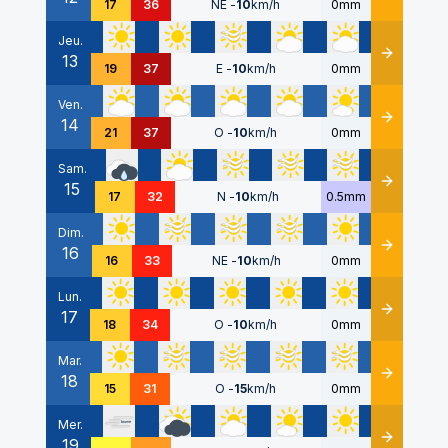
17
36
NE
-
10
km/h
0mm
Jeu.
13
Détails
19
37
E
-
10
km/h
0mm
Ven.
14
Détails
21
37
O
-
10
km/h
0mm
Sam.
15
Détails
17
32
N
-
10
km/h
0.5mm
Dim.
16
Détails
16
33
NE
-
10
km/h
0mm
Lun.
17
Détails
18
34
O
-
10
km/h
0mm
Mar.
18
Détails
15
31
O
-
15
km/h
0mm
Mer.
19
Détails