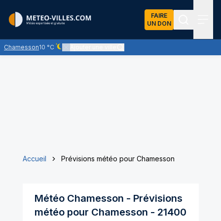
FAIRE
UN DON
Recherch
Menu
Chamesson
10 °C
Ajouter une ville
Ciel dégagé - quasiment pas de nuages
Accueil
Prévisions météo pour Chamesson
Météo
Chamesson
- Prévisions
météo pour
Chamesson
-
21400