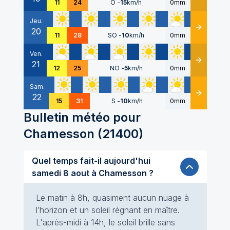
11
24
O
-
15
km/h
0mm
Jeu.
20
Détails
11
28
SO
-
10
km/h
0mm
Ven.
21
Détails
12
25
NO
-
5
km/h
0mm
Sam.
22
Détails
15
31
S
-
10
km/h
0mm
Bulletin météo pour
Chamesson
(
21400
)
Quel temps fait-il aujourd'hui
samedi 8 aout à Chamesson ?
Le matin à 8h, quasiment aucun nuage à
l’horizon et un soleil régnant en maître.
L'après-midi à 14h, le soleil brille sans