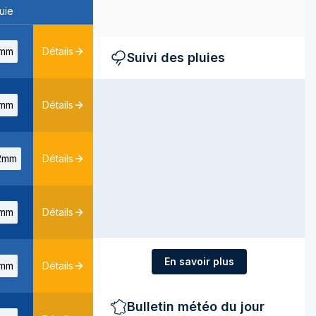
uie
mm
Détails
Suivi des pluies
mm
Détails
2mm
Détails
mm
Détails
En savoir plus
mm
Détails
Bulletin météo du jour