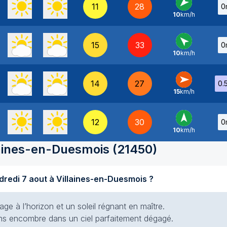
11
28
0
10
km/h
NE
-
15
33
0
10
km/h
SE
-
14
27
0.
15
km/h
O
-
12
30
0
10
km/h
S
-
laines-en-Duesmois
(
21450
)
Quel temps fait-il aujourd'hui vendredi 7 aout à Villaines-en-Duesmois ?
e à l’horizon et un soleil régnant en maître.
 sans encombre dans un ciel parfaitement dégagé.