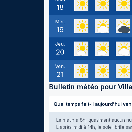
18
Mer.
19
Jeu.
20
Ven.
21
Bulletin météo pour
Vil
Le matin à 8h, quasiment aucun nuag
L'après-midi à 14h, le soleil brille