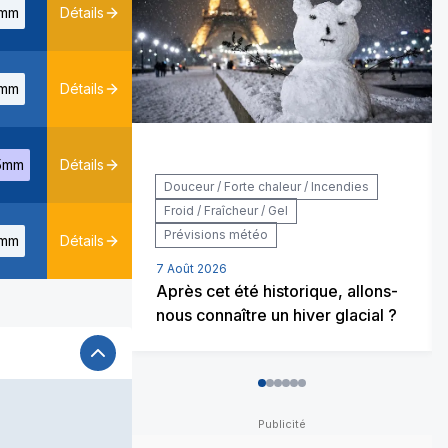
mm
Détails
mm
Détails
5mm
Détails
Douceur / Forte chaleur / Incendies
Froid / Fraîcheur / Gel
Prévisions météo
mm
Détails
7 Août 2026
Après cet été historique, allons-
nous connaître un hiver glacial ?
0
1
2
3
4
5