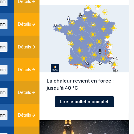
mm
Détails
mm
Détails
mm
Détails
mm
Détails
La chaleur revient en force :
jusqu’à 40 °C
mm
Détails
Lire le bulletin complet
mm
Détails