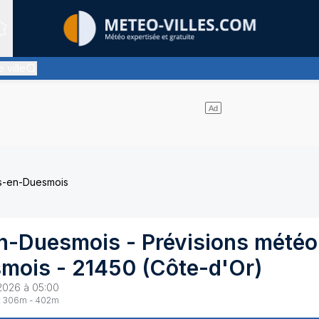
Sites expertis&eacute;s
 ville
uasiment pas de nuages
es-en-Duesmois
en-Duesmois
- Prévisions météo
smois
-
21450
(
Côte-d'Or
)
2026 à 05:00
:
306
m -
402
m