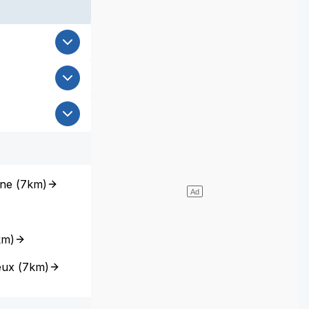
ine
(
7km
)
km
)
eux
(
7km
)