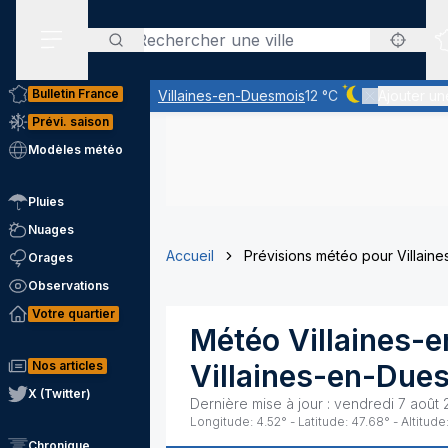
Rechercher
Menu secondaire
Bulletin France
Villaines-en-Duesmois
12 °C
Ajouter une
Ciel dégagé - q
Prévi. saison
Modèles météo
Pluies
Nuages
Accueil
Prévisions météo pour Villain
Orages
Observations
Votre quartier
Météo
Villaines-
Nos articles
Villaines-en-Due
X (Twitter)
Dernière mise à jour :
vendredi 7 août 
Longitude:
4.52
° - Latitude:
47.68
° - Altitude
Chronique