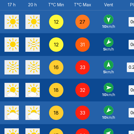
17 h
20 h
T°C Min
T°C Max
Vent
Pl
12
27
0
10
km/h
N
-
12
31
0
5
km/h
NE
-
16
33
0.
5
km/h
S
-
18
32
0
10
km/h
O
-
18
33
0
10
km/h
NE
-