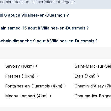
 encombre dans un ciel parfaitement dégagé.
Quel temps fera-t-il demain samedi 8 aout à Villaines-en-Duesmois ?
Quel temps fera-t-il samedi prochain samedi 15 aout à Villaines-en-Duesmois ?
Quel temps fera-t-il dimanche prochain dimanche 9 aout à Villaines-en-Duesmois ?
Savoisy
(
10km
)
Saint-Marc-sur-Se
Fresnes
(
10km
)
Étais
(
7km
)
Fontaines-en-Duesmois
(
4km
)
Chemin-d'Aisey
(
7
Magny-Lambert
(
4km
)
Chaume-lès-Baign