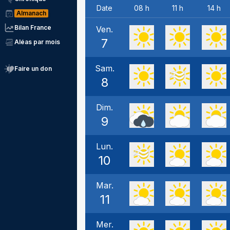
Date
08 h
11 h
14 h
Almanach
Bilan France
Ven.
7
Aléas par mois
Sam.
Faire un don
8
Dim.
9
Lun.
10
Mar.
11
Mer.