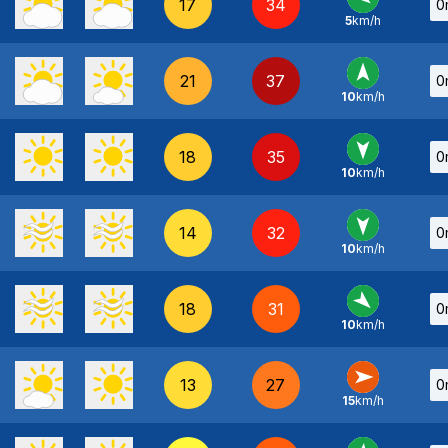
17
34
0
5
km/h
E
-
21
37
0
10
km/h
S
-
18
35
0
10
km/h
N
-
14
32
0
10
km/h
N
-
18
31
0
10
km/h
NO
-
13
27
0
15
km/h
O
-