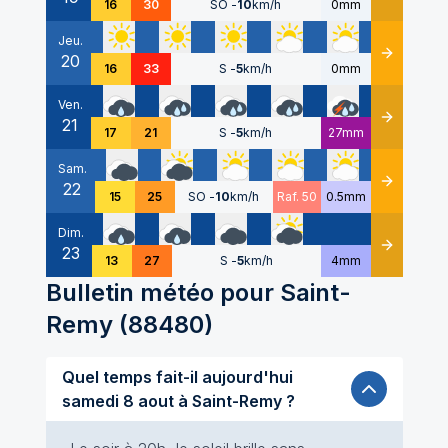
16
30
SO
-
10
km/h
0mm
Jeu.
20
Détails
16
33
S
-
5
km/h
0mm
Ven.
21
Détails
17
21
S
-
5
km/h
27mm
Sam.
22
Détails
15
25
SO
-
10
km/h
Raf. 50
0.5mm
Dim.
23
Détails
13
27
S
-
5
km/h
4mm
Bulletin météo pour
Saint-
Remy
(
88480
)
Quel temps fait-il aujourd'hui
samedi 8 aout à Saint-Remy ?