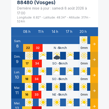
88480
(
Vosges
)
Dernière mise à jour :
samedi 8 août 2026 à
17:00
Longitude:
6.82
° - Latitude:
48.34
° - Altitude:
317
m -
524
m
08 h
11 h
14 h
17 h
20 h
Date
Sam.
8
Détails
22
32
N
-
5
km/h
0mm
Dim.
9
Détails
17
34
SO
-
5
km/h
0mm
Lun.
10
Détails
18
34
SO
-
5
km/h
0mm
Mar.
11
Détails
16
33
NE
-
5
km/h
0mm
Mer.
12
Détails