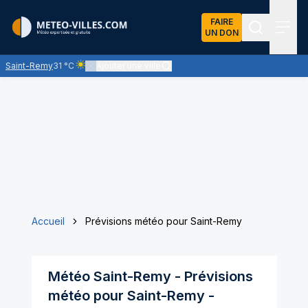
FAIRE
UN DON
Recherch
Menu
Saint-Remy
31 °C
Ajouter une ville
Ciel clair - quasiment pas de nuages et un soleil omnipré
Accueil
Prévisions météo pour Saint-Remy
Météo
Saint-Remy
- Prévisions
météo pour
Saint-Remy
-