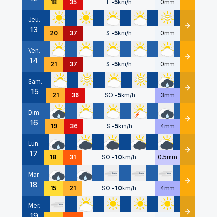
18
35
E
-
5
km/h
0mm
Jeu.
13
Détails
20
37
S
-
5
km/h
0mm
Ven.
14
Détails
21
37
S
-
5
km/h
0mm
Sam.
15
Détails
21
36
SO
-
5
km/h
3mm
Dim.
16
Détails
19
36
S
-
5
km/h
4mm
Lun.
17
Détails
18
31
SO
-
10
km/h
0.5mm
Mar.
18
Détails
15
21
SO
-
10
km/h
4mm
Mer.
19
Détails