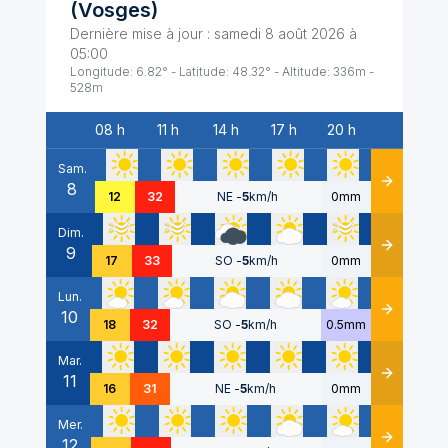
(
Vosges
)
Dernière mise à jour :
samedi 8 août 2026 à
05:00
Longitude:
6.82
° - Latitude:
48.32
° - Altitude:
336
m -
528
m
08 h
11 h
14 h
17 h
20 h
Date
Sam.
8
Détails
12
32
NE
-
5
km/h
0mm
Dim.
9
Détails
17
33
SO
-
5
km/h
0mm
Lun.
10
Détails
18
32
SO
-
5
km/h
0.5mm
Mar.
11
Détails
16
31
NE
-
5
km/h
0mm
Mer.
12
Détails