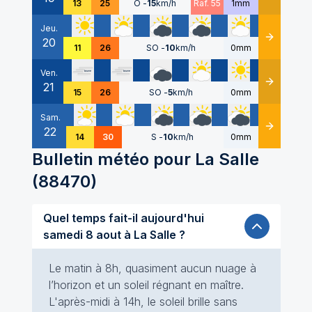
13
25
O
-
15
km/h
Raf. 55
1mm
Jeu.
20
Détails
11
26
SO
-
10
km/h
0mm
Ven.
21
Détails
15
26
SO
-
5
km/h
0mm
Sam.
22
Détails
14
30
S
-
10
km/h
0mm
Bulletin météo pour
La Salle
(
88470
)
Quel temps fait-il aujourd'hui
samedi 8 aout à La Salle ?
Le matin à 8h, quasiment aucun nuage à
l’horizon et un soleil régnant en maître.
L'après-midi à 14h, le soleil brille sans