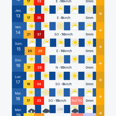
17
33
E
-
10
km/h
0mm
Jeu.
13
Détails
17
35
E
-
5
km/h
0mm
Ven.
14
Détails
21
37
SO
-
10
km/h
0mm
Sam.
15
Détails
20
29
E
-
10
km/h
0mm
Dim.
16
Détails
17
33
N
-
10
km/h
0mm
Lun.
17
Détails
18
34
SO
-
5
km/h
0mm
Mar.
18
Détails
17
33
SO
-
15
km/h
Raf. 50
0mm
Mer.
19
Détails