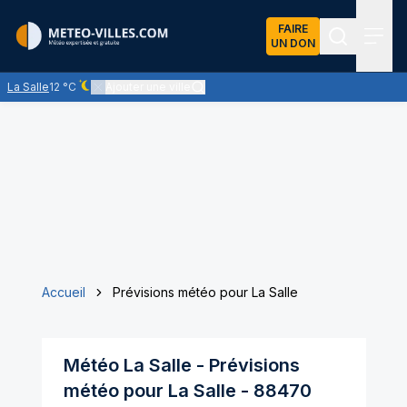
FAIRE
UN DON
Recherch
Menu
La Salle
12 °C
Ajouter une ville
Ciel dégagé - quasiment pas de nuages
Accueil
Prévisions météo pour La Salle
Météo
La Salle
- Prévisions
météo pour
La Salle
-
88470