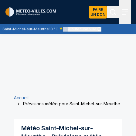
FAIRE
UN DON
Recherch
Menu
Saint-Michel-sur-Meurthe
18 °C
Ajouter une ville
Ciel clair - quasiment pas de nuages et un 
Accueil
Prévisions météo pour Saint-Michel-sur-Meurthe
Météo
Saint-Michel-sur-