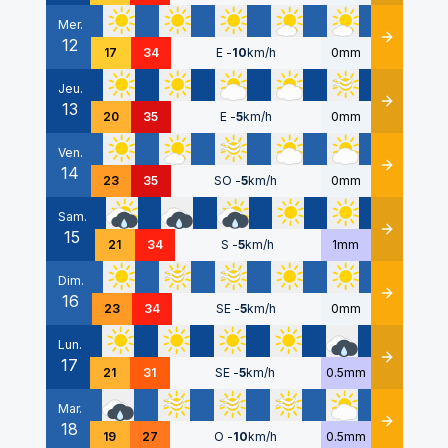
Mer.
12
Détails
17
34
E
-
10
km/h
0mm
Jeu.
13
Détails
20
35
E
-
5
km/h
0mm
Ven.
14
Détails
23
35
SO
-
5
km/h
0mm
Sam.
15
Détails
21
34
S
-
5
km/h
1mm
Dim.
16
Détails
23
34
SE
-
5
km/h
0mm
Lun.
17
Détails
21
31
SE
-
5
km/h
0.5mm
Mar.
18
Détails
19
27
O
-
10
km/h
0.5mm