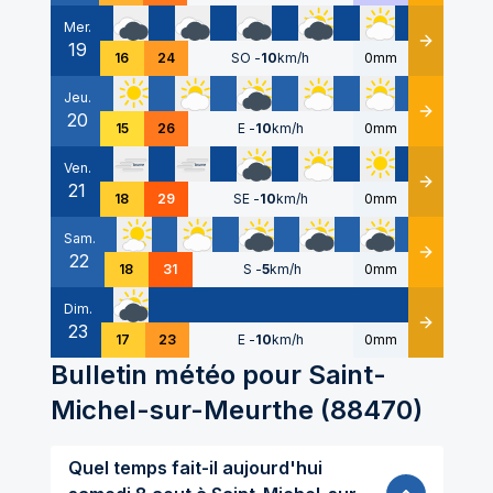
Mer.
19
Détails
16
24
SO
-
10
km/h
0mm
Jeu.
20
Détails
15
26
E
-
10
km/h
0mm
Ven.
21
Détails
18
29
SE
-
10
km/h
0mm
Sam.
22
Détails
18
31
S
-
5
km/h
0mm
Dim.
23
Détails
17
23
E
-
10
km/h
0mm
Bulletin météo pour
Saint-
Michel-sur-Meurthe
(
88470
)
Quel temps fait-il aujourd'hui