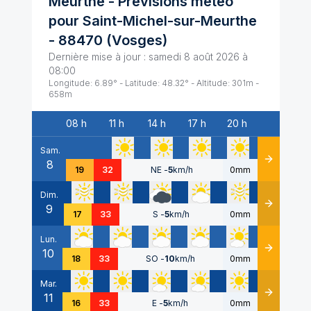
Meurthe
- Prévisions météo
pour
Saint-Michel-sur-Meurthe
-
88470
(
Vosges
)
Dernière mise à jour :
samedi 8 août 2026 à
08:00
Longitude:
6.89
° - Latitude:
48.32
° - Altitude:
301
m -
658
m
08 h
11 h
14 h
17 h
20 h
Date
Sam.
8
Détails
19
32
NE
-
5
km/h
0mm
Dim.
9
Détails
17
33
S
-
5
km/h
0mm
Lun.
10
Détails
18
33
SO
-
10
km/h
0mm
Mar.
11
Détails
16
33
E
-
5
km/h
0mm