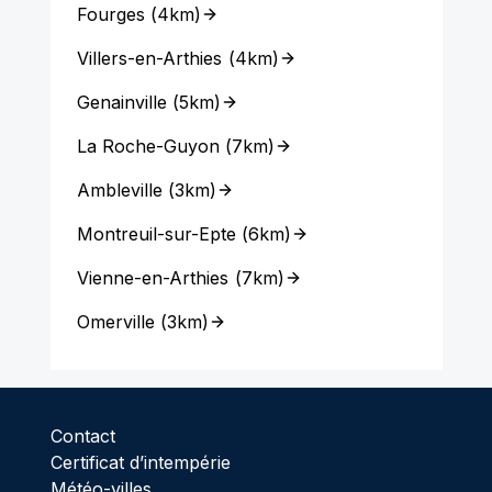
Fourges
(
4km
)
Villers-en-Arthies
(
4km
)
Genainville
(
5km
)
La Roche-Guyon
(
7km
)
Ambleville
(
3km
)
Montreuil-sur-Epte
(
6km
)
Vienne-en-Arthies
(
7km
)
Omerville
(
3km
)
Contact
Certificat d’intempérie
Météo-villes