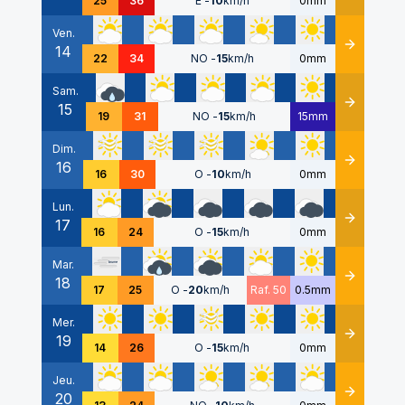
25
36
E
-
10
km/h
0mm
Ven.
14
Détails
22
34
NO
-
15
km/h
0mm
Sam.
15
Détails
19
31
NO
-
15
km/h
15mm
Dim.
16
Détails
16
30
O
-
10
km/h
0mm
Lun.
17
Détails
16
24
O
-
15
km/h
0mm
Mar.
18
Détails
17
25
O
-
20
km/h
Raf. 50
0.5mm
Mer.
19
Détails
14
26
O
-
15
km/h
0mm
Jeu.
20
Détails