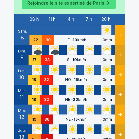
Rejoindre le site expertisé de
Paris
08 h
11 h
14 h
17 h
20 h
Date
Sam.
8
Détails
22
30
E
-
10
km/h
0mm
Dim.
9
Détails
17
33
S
-
10
km/h
0mm
Lun.
10
Détails
18
32
NO
-
15
km/h
0mm
Mar.
11
Détails
18
32
NE
-
20
km/h
0mm
Mer.
12
Détails
19
36
NE
-
15
km/h
0mm
Jeu.
13
Détails