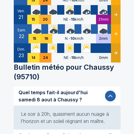
13
24
NO
-
10
km/h
0mm
Ven.
21
Détails
15
20
NE
-
15
km/h
21mm
Sam.
22
Détails
15
16
N
-
10
km/h
2mm
Dim.
23
Détails
14
24
NE
-
15
km/h
0mm
Bulletin météo pour
Chaussy
(
95710
)
Quel temps fait-il aujourd'hui
samedi 8 aout à Chaussy ?
Le soir à 20h, quasiment aucun nuage à
l’horizon et un soleil régnant en maître.