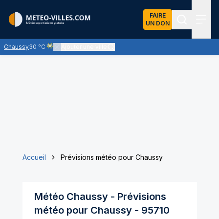
FAIRE
UN DON
Recherch
Menu
Chaussy
30 °C
Ajouter une ville
Ciel voilé par des nuages d'altitude, ternissant plus ou moins 
Accueil
Prévisions météo pour Chaussy
Météo
Chaussy
- Prévisions
météo pour
Chaussy
-
95710