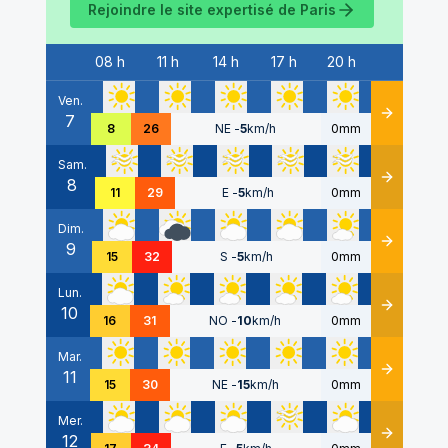
Rejoindre le site expertisé de
Paris
08 h
11 h
14 h
17 h
20 h
Date
Ven.
7
Détails
8
26
NE
-
5
km/h
0mm
Sam.
8
Détails
11
29
E
-
5
km/h
0mm
Dim.
9
Détails
15
32
S
-
5
km/h
0mm
Lun.
10
Détails
16
31
NO
-
10
km/h
0mm
Mar.
11
Détails
15
30
NE
-
15
km/h
0mm
Mer.
12
Détails