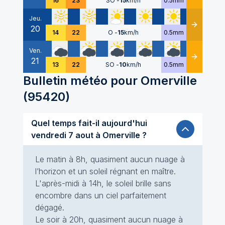
16
23
SO
-
15
km/h
0.5mm
Jeu.
20
Détails
14
22
O
-
15
km/h
0.5mm
Ven.
21
Détails
13
22
SO
-
10
km/h
0.5mm
Bulletin météo pour
Omerville
(
95420
)
Quel temps fait-il aujourd'hui
vendredi 7 aout à Omerville ?
Le matin à 8h, quasiment aucun nuage à
l’horizon et un soleil régnant en maître.
L'après-midi à 14h, le soleil brille sans
encombre dans un ciel parfaitement
dégagé.
Le soir à 20h, quasiment aucun nuage à