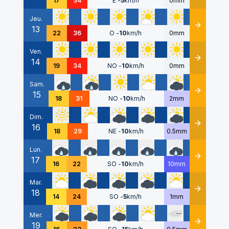
17
34
E
-
5
km/h
0mm
Jeu.
13
Détails
22
36
O
-
10
km/h
0mm
Ven.
14
Détails
19
34
NO
-
10
km/h
0mm
Sam.
15
Détails
18
31
NO
-
10
km/h
2mm
Dim.
16
Détails
18
29
NE
-
10
km/h
0.5mm
Lun.
17
Détails
16
22
SO
-
10
km/h
10mm
Mar.
18
Détails
14
24
SO
-
5
km/h
1mm
Mer.
19
Détails