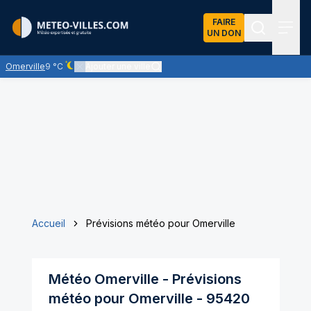
FAIRE
UN DON
Recherch
Menu
Omerville
9 °C
Ajouter une ville
Ciel dégagé - quasiment pas de nuages
Accueil
Prévisions météo pour Omerville
Météo
Omerville
- Prévisions
météo pour
Omerville
-
95420