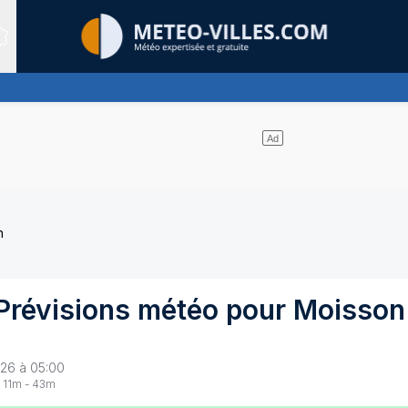
Sites expertis&eacute;s
de nuages
n
Prévisions météo pour
Moisson
26 à 05:00
11
m -
43
m