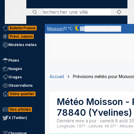
Rechercher
Menu secondaire
Bulletin France
Moisson
11 °C
Ajouter une ville
Ciel dégagé - quasiment pas 
Prévi. saison
Modèles météo
Pluies
Nuages
Accueil
Prévisions météo pour Moisso
Orages
Observations
Votre quartier
Météo
Moisson
- 
Nos articles
78840
(
Yvelines
)
X (Twitter)
Dernière mise à jour :
samedi 8 août 20
Longitude:
1.67
° - Latitude:
49.07
° - Altitude:
Chronique