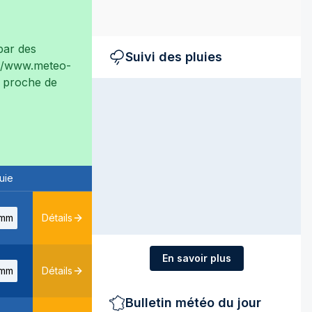
ar des
Suivi des pluies
://www.meteo-
ès proche de
uie
mm
Détails
En savoir plus
mm
Détails
Bulletin météo du jour