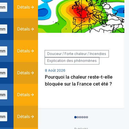
mm
Détails
mm
Détails
mm
Détails
Douceur / Forte chaleur / Incendies
Explication des phénomènes
8 Août 2026
mm
Détails
Pourquoi la chaleur reste-t-elle
bloquée sur la France cet été ?
mm
Détails
mm
Détails
0
1
2
3
4
5