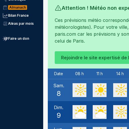
Attention ! Météo non exp
Almanach
Bilan France
Ces prévisions météo corresponden
Aléas par mois
météorologistes). Pour votre ville
paris.com
car les prévisions y son
Faire un don
celui de
Paris
.
Rejoindre le site expertisé de
Date
08 h
11 h
14 h
Sam.
8
Dim.
9