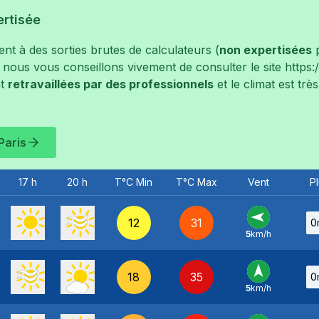
ertisée
t à des sorties brutes de calculateurs (
non expertisées
p
, nous vous conseillons vivement de consulter le site
https
t
retravaillées par des professionnels
et le climat est tr
Paris
17 h
20 h
T°C Min
T°C Max
Vent
Pl
12
31
0
5
km/h
E
-
18
35
0
5
km/h
S
-