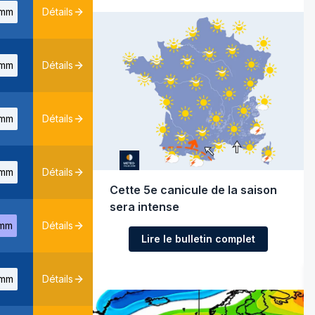
mm
Détails
mm
Détails
mm
Détails
mm
Détails
Cette 5e canicule de la saison
sera intense
mm
Détails
Lire le bulletin complet
mm
Détails