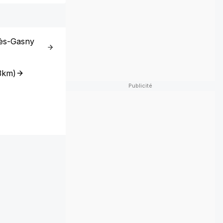
lès-Gasny
3km
)