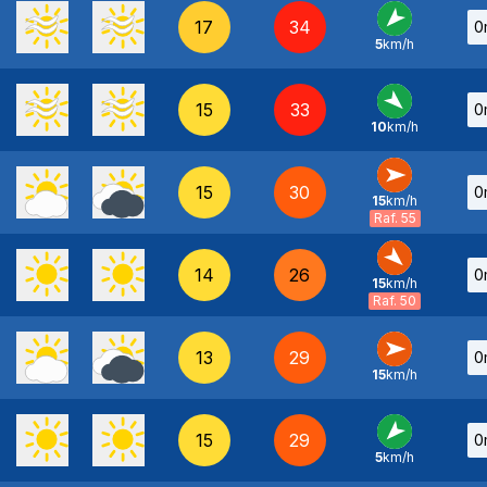
17
34
0
5
km/h
NE
-
15
33
0
10
km/h
NO
-
15
30
0
15
km/h
O
-
Raf. 55
14
26
0
15
km/h
NO
-
Raf. 50
13
29
0
15
km/h
O
-
15
29
0
5
km/h
NE
-