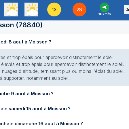
13
28
0
10
km/h
E
-
sson
(
78840
)
Quel temps fait-il aujourd'hui samedi 8 aout à Moisson ?
s et trop épais pour apercevoir distinctement le soleil.
élevés et trop épais pour apercevoir distinctement le soleil.
s nuages d'altitude, ternissant plus ou moins l'éclat du soleil.
 à supporter, notamment au soleil.
Quel temps fera-t-il demain dimanche 9 aout à Moisson ?
Quel temps fera-t-il samedi prochain samedi 15 aout à Moisson ?
Quel temps fera-t-il dimanche prochain dimanche 16 aout à Moisson ?