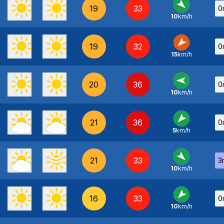
19
33
0
10
km/h
NO
-
19
32
0
15
km/h
NE
-
20
36
0
10
km/h
E
-
21
36
0
5
km/h
NE
-
21
33
3
10
km/h
NO
-
16
33
0
10
km/h
NE
-