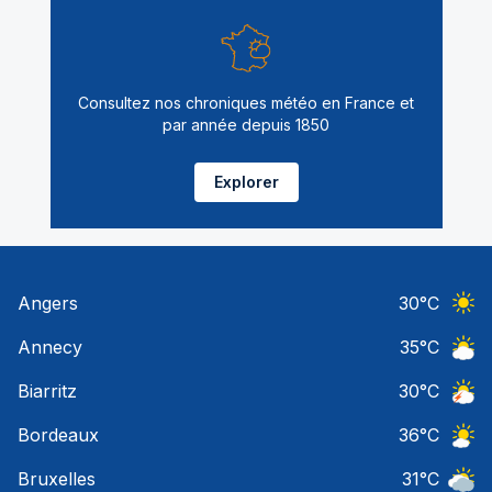
Consultez nos chroniques météo en France et
par année depuis 1850
Explorer
Angers
30
°C
Ciel 
Annecy
35
°C
Ciel 
Biarritz
30
°C
Orage
Bordeaux
36
°C
Ciel 
Bruxelles
31
°C