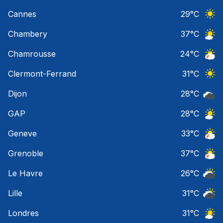
Ciel 
Cannes
29
°C
Ciel 
Chambery
37
°C
Ciel 
Chamrousse
24
°C
Orage
Clermont-Ferrand
31
°C
Ciel 
Dijon
28
°C
Ciel 
GAP
28
°C
Ciel 
Geneve
33
°C
Orage
Grenoble
37
°C
Orage
Le Havre
26
°C
Ciel 
Lille
31
°C
Ciel 
Londres
31
°C