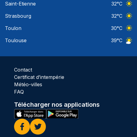
Saint-Etienne
32
°C
Ciel 
Strasbourg
32
°C
Ciel 
Toulon
30
°C
Ciel 
Toulouse
39
°C
Ciel 
Contact
Certificat d’intempérie
Météo-villes
FAQ
Télécharger nos applications
Facebook
Twitter