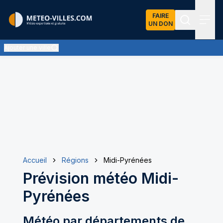
FAIRE
UN DON
Recherch
Menu
Ajouter une ville
Accueil
Régions
Midi-Pyrénées
Prévision météo
Midi-
Pyrénées
Météo par départements de