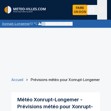
FAIRE
UN DON
Recherch
Menu
Xonrupt-Longemer
12 °C
Ajouter une ville
Ciel nuageux - les éclaircies et les nuages se parta
Accueil
Prévisions météo pour Xonrupt-Longemer
Météo
Xonrupt-Longemer
-
Prévisions météo pour
Xonrupt-