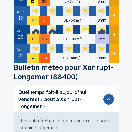
12
26
E
-
5
km/h
0mm
Mer.
19
Détails
14
31
SE
-
5
km/h
0mm
Jeu.
20
Détails
16
26
SO
-
10
km/h
1mm
Ven.
21
Détails
14
28
SO
-
5
km/h
0mm
Bulletin météo pour
Xonrupt-
Longemer
(
88400
)
Quel temps fait-il aujourd'hui
vendredi 7 aout à Xonrupt-
Longemer ?
Le matin à 8h, ciel peu nuageux - le soleil
domine largement.