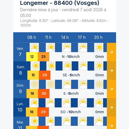
Longemer
-
88400
(
Vosges
)
Dernière mise à jour :
vendredi 7 août 2026 à
05:00
Longitude:
6.92
° - Latitude:
48.08
° - Altitude:
642
m -
1302
m
08 h
11 h
14 h
17 h
20 h
Date
Ven.
7
Détails
12
25
N
-
10
km/h
0mm
Sam.
8
Détails
15
29
SE
-
5
km/h
0mm
Dim.
9
Détails
18
30
S
-
5
km/h
0mm
Lun.
10
Détails
18
29
SO
-
10
km/h
0mm
Mar.
11
Détails