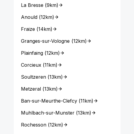
La Bresse
(
9km
)
Anould
(
12km
)
Fraize
(
14km
)
Granges-sur-Vologne
(
12km
)
Plainfaing
(
12km
)
Corcieux
(
11km
)
Soultzeren
(
13km
)
Metzeral
(
13km
)
Ban-sur-Meurthe-Clefcy
(
11km
)
Muhlbach-sur-Munster
(
13km
)
Rochesson
(
12km
)