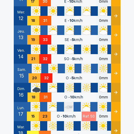
17
30
E
-
10
km/h
0mm
Mer.
12
Détails
18
31
E
-
10
km/h
0mm
Jeu.
13
Détails
19
33
SE
-
5
km/h
0mm
Ven.
14
Détails
21
32
SO
-
5
km/h
0mm
Sam.
15
Détails
20
32
O
-
5
km/h
0mm
Dim.
16
Détails
18
31
O
-
10
km/h
0mm
Lun.
17
Détails
15
23
O
-
10
km/h
Raf. 50
0mm
Mar.
18
Détails