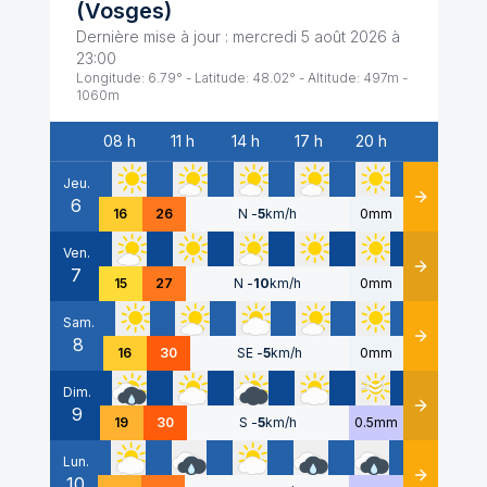
(
Vosges
)
Dernière mise à jour :
mercredi 5 août 2026 à
23:00
Longitude:
6.79
° - Latitude:
48.02
° - Altitude:
497
m -
1060
m
08 h
11 h
14 h
17 h
20 h
Date
Jeu.
6
Détails
16
26
N
-
5
km/h
0mm
Ven.
7
Détails
15
27
N
-
10
km/h
0mm
Sam.
8
Détails
16
30
SE
-
5
km/h
0mm
Dim.
9
Détails
19
30
S
-
5
km/h
0.5mm
Lun.
10
Détails