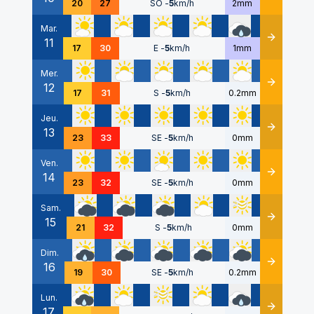
20
27
SO
-
5
km/h
2mm
Mar.
11
Détails
17
30
E
-
5
km/h
1mm
Mer.
12
Détails
17
31
S
-
5
km/h
0.2mm
Jeu.
13
Détails
23
33
SE
-
5
km/h
0mm
Ven.
14
Détails
23
32
SE
-
5
km/h
0mm
Sam.
15
Détails
21
32
S
-
5
km/h
0mm
Dim.
16
Détails
19
30
SE
-
5
km/h
0.2mm
Lun.
17
Détails