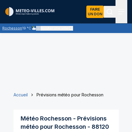
FAIRE
UN DON
Recherch
Menu
Rochesson
19 °C
Ajouter une ville
Ciel nuageux - les éclaircies et les nuages se partagent le 
Accueil
Prévisions météo pour Rochesson
Météo
Rochesson
- Prévisions
météo pour
Rochesson
-
88120