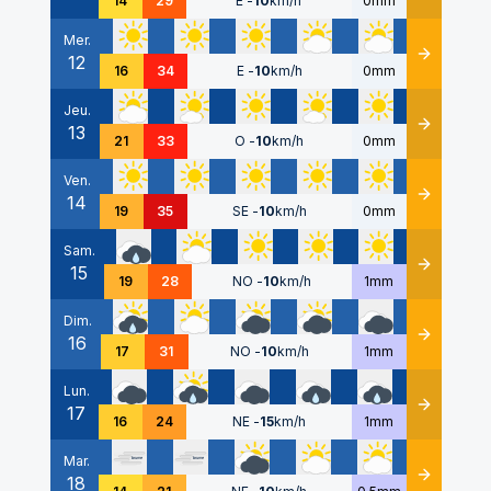
14
29
E
-
10
km/h
0mm
Mer.
12
Détails
16
34
E
-
10
km/h
0mm
Jeu.
13
Détails
21
33
O
-
10
km/h
0mm
Ven.
14
Détails
19
35
SE
-
10
km/h
0mm
Sam.
15
Détails
19
28
NO
-
10
km/h
1mm
Dim.
16
Détails
17
31
NO
-
10
km/h
1mm
Lun.
17
Détails
16
24
NE
-
15
km/h
1mm
Mar.
18
Détails