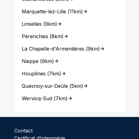
Marquette-lez-Lille
(
11km
)
Linselles
(
9km
)
Pérenchies
(
8km
)
La Chapelle-d'Armentières
(
9km
)
Nieppe
(
9km
)
Houplines
(
7km
)
Quesnoy-sur-Deûle
(
5km
)
Wervicq-Sud
(
7km
)
Contact
Certificat d’intempérie