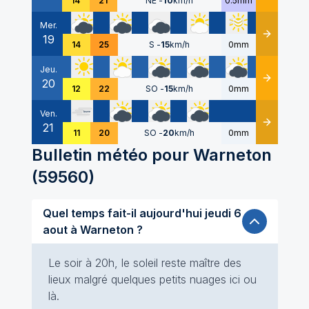
14
21
NE
-
10
km/h
0.5mm
Mer.
19
Détails
14
25
S
-
15
km/h
0mm
Jeu.
20
Détails
12
22
SO
-
15
km/h
0mm
Ven.
21
Détails
11
20
SO
-
20
km/h
0mm
Bulletin météo pour
Warneton
(
59560
)
Quel temps fait-il aujourd'hui jeudi 6
aout à Warneton ?
Le soir à 20h, le soleil reste maître des
lieux malgré quelques petits nuages ici ou
là.