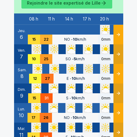
Rejoindre le site expertisé de
Lille
08 h
11 h
14 h
17 h
20 h
Date
Jeu.
6
Détails
15
22
NO
-
10
km/h
0mm
Ven.
7
Détails
10
25
SO
-
5
km/h
0mm
Sam.
8
Détails
12
27
E
-
10
km/h
0mm
Dim.
9
Détails
15
31
S
-
10
km/h
0mm
Lun.
10
Détails
17
26
NO
-
10
km/h
0mm
Mar.
11
Détails