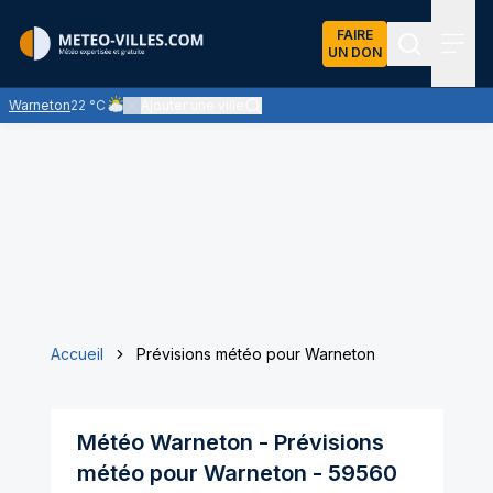
FAIRE
UN DON
Recherch
Menu
Warneton
22 °C
Ajouter une ville
Ciel nuageux - les éclaircies et les nuages se partagent le c
Accueil
Prévisions météo pour Warneton
Météo
Warneton
- Prévisions
météo pour
Warneton
-
59560