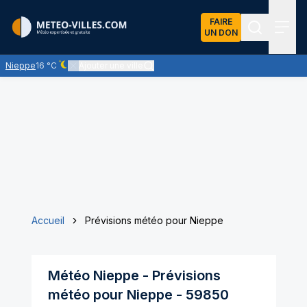
FAIRE
UN DON
Recherch
Menu
Nieppe
16 °C
Ajouter une ville
Ciel dégagé - quasiment pas de nuages
Accueil
Prévisions météo pour Nieppe
Météo
Nieppe
- Prévisions
météo pour
Nieppe
-
59850