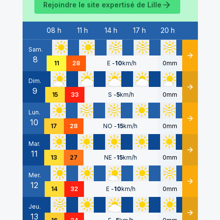
Rejoindre le site expertisé de
Lille
08 h
11 h
14 h
17 h
20 h
Date
Sam.
8
Détails
11
28
E
-
10
km/h
0mm
Dim.
9
Détails
15
33
S
-
5
km/h
0mm
Lun.
10
Détails
17
28
NO
-
15
km/h
0mm
Mar.
11
Détails
13
27
NE
-
15
km/h
0mm
Mer.
12
Détails
14
32
E
-
10
km/h
0mm
Jeu.
13
Détails