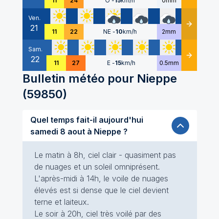
11
24
O
-
15
km/h
0mm
Ven.
21
Détails
11
22
NE
-
10
km/h
2mm
Sam.
22
Détails
11
27
E
-
15
km/h
0.5mm
Bulletin météo pour
Nieppe
(
59850
)
Quel temps fait-il aujourd'hui
samedi 8 aout à Nieppe ?
Le matin à 8h, ciel clair - quasiment pas
de nuages et un soleil omniprésent.
L'après-midi à 14h, le voile de nuages
élevés est si dense que le ciel devient
terne et laiteux.
Le soir à 20h, ciel très voilé par des