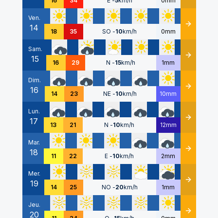
16
34
E
-
5
km/h
0mm
Ven.
14
Détails
18
35
SO
-
10
km/h
0mm
Sam.
15
Détails
16
29
N
-
15
km/h
1mm
Dim.
16
Détails
14
23
NE
-
10
km/h
10mm
Lun.
17
Détails
13
21
N
-
10
km/h
12mm
Mar.
18
Détails
11
22
E
-
10
km/h
2mm
Mer.
19
Détails
14
25
NO
-
20
km/h
1mm
Jeu.
20
Détails