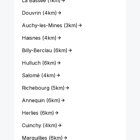
La Bassée
(
1km
)
Douvrin
(
4km
)
Auchy-les-Mines
(
3km
)
Haisnes
(
4km
)
Billy-Berclau
(
6km
)
Hulluch
(
6km
)
Salomé
(
4km
)
Richebourg
(
5km
)
Annequin
(
6km
)
Herlies
(
6km
)
Cuinchy
(
4km
)
Marquillies
(
6km
)