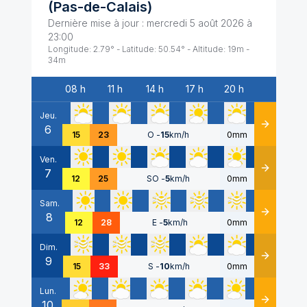
(
Pas-de-Calais
)
Dernière mise à jour :
mercredi 5 août 2026 à
23:00
Longitude:
2.79
° - Latitude:
50.54
° - Altitude:
19
m -
34
m
08 h
11 h
14 h
17 h
20 h
Date
Jeu.
6
Détails
15
23
O
-
15
km/h
0mm
Ven.
7
Détails
12
25
SO
-
5
km/h
0mm
Sam.
8
Détails
12
28
E
-
5
km/h
0mm
Dim.
9
Détails
15
33
S
-
10
km/h
0mm
Lun.
10
Détails