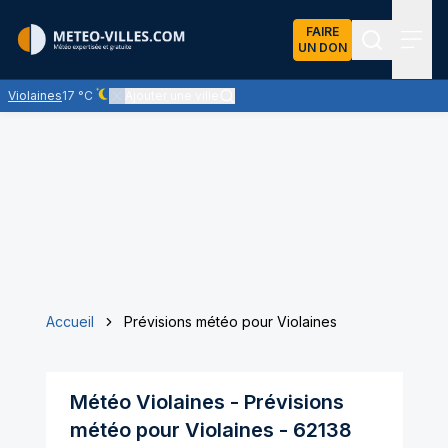
FAIRE
UN DON
Recherch
Menu
Violaines
17 °C
Ajouter une ville
Ciel dégagé - quasiment pas de nuages
Accueil
Prévisions météo pour Violaines
Météo
Violaines
- Prévisions
météo pour
Violaines
-
62138