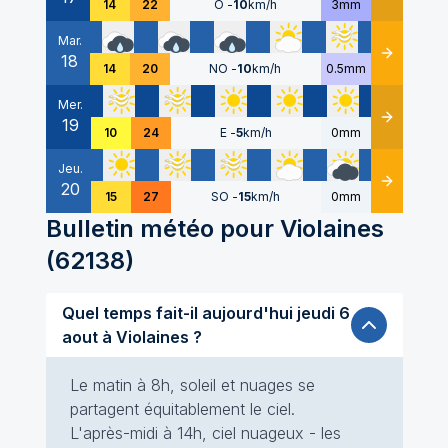
14
22
O
-
10
km/h
3mm
Mar.
18
Détails
14
20
NO
-
10
km/h
0.5mm
Mer.
19
Détails
10
24
E
-
5
km/h
0mm
Jeu.
20
Détails
15
27
SO
-
15
km/h
0mm
Bulletin météo pour
Violaines
(
62138
)
Quel temps fait-il aujourd'hui jeudi 6
aout à Violaines ?
Le matin à 8h, soleil et nuages se
partagent équitablement le ciel.
L'après-midi à 14h, ciel nuageux - les