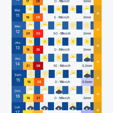
17
26
O
-
15
km/h
0mm
Mar.
11
Détails
16
29
E
-
10
km/h
0mm
Mer.
12
Détails
20
33
SO
-
15
km/h
0mm
Jeu.
13
Détails
19
35
O
-
10
km/h
0mm
Ven.
14
Détails
21
38
SE
-
10
km/h
0.2mm
Sam.
15
Détails
18
28
O
-
15
km/h
0.5mm
Dim.
16
Détails
14
27
O
-
10
km/h
0mm
Lun.
17
Détails