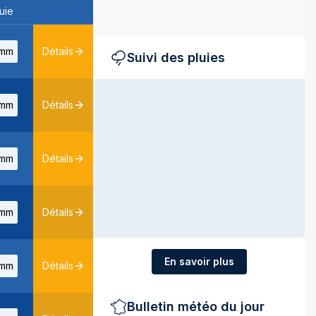
uie
mm
Détails
Suivi des pluies
mm
Détails
mm
Détails
mm
Détails
En savoir plus
mm
Détails
Bulletin météo du jour