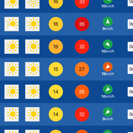
16
33
0
10
km/h
E
-
18
36
0
5
km/h
S
-
19
32
0
10
km/h
NO
-
15
27
0
15
km/h
NE
-
14
28
0
10
km/h
NE
-
14
32
0
5
km/h
NE
-