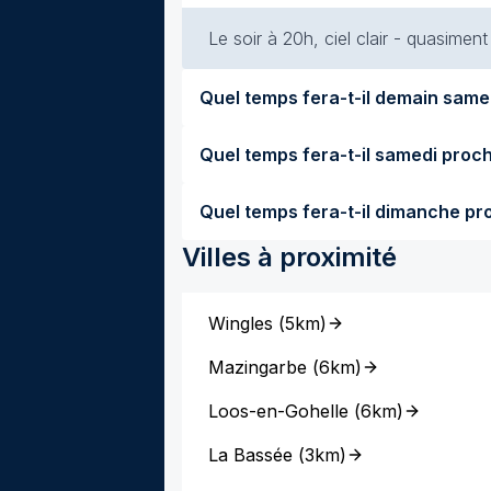
Le soir à 20h, ciel clair - quasimen
Villes à proximité
Wingles
(
5km
)
Mazingarbe
(
6km
)
Loos-en-Gohelle
(
6km
)
La Bassée
(
3km
)