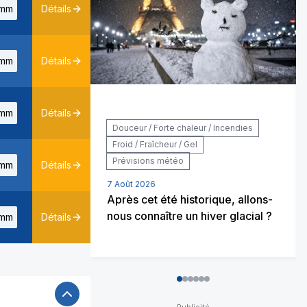
mm
Détails
mm
Détails
mm
Détails
Douceur / Forte chaleur / Incendies
Froid / Fraîcheur / Gel
Prévisions météo
mm
Détails
7 Août 2026
Après cet été historique, allons-
nous connaître un hiver glacial ?
mm
Détails
0
1
2
3
4
5