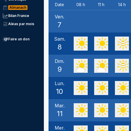
Date
08 h
11 h
14 h
Almanach
Bilan France
Ven.
7
Aléas par mois
Sam.
Faire un don
8
Dim.
9
Lun.
10
Mar.
11
Mer.