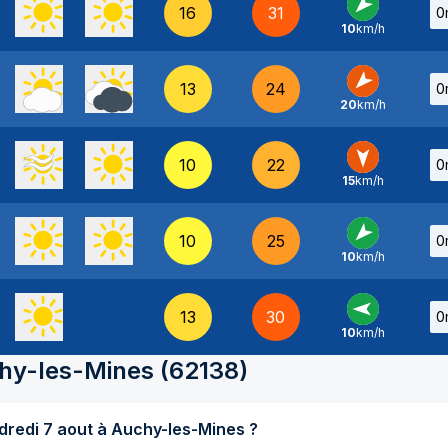
16
31
0
10
km/h
NE
-
13
24
0
20
km/h
NE
-
10
22
0
15
km/h
N
-
10
25
0
10
km/h
NE
-
13
30
0
10
km/h
E
-
hy-les-Mines
(
62138
)
Quel temps fait-il aujourd'hui vendredi 7 aout à Auchy-les-Mines ?