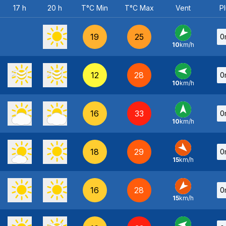
17 h
20 h
T°C Min
T°C Max
Vent
Pl
19
25
0
10
km/h
NE
-
12
28
0
10
km/h
E
-
16
33
0
10
km/h
S
-
18
29
0
15
km/h
NO
-
16
28
0
15
km/h
NE
-