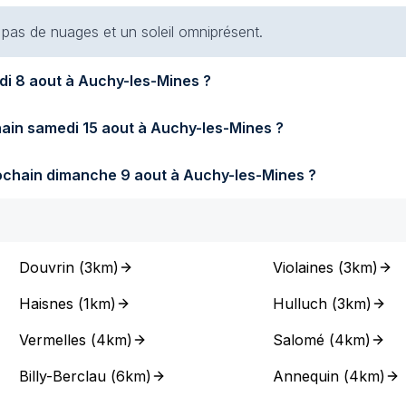
t pas de nuages et un soleil omniprésent.
Quel temps fera-t-il demain samedi 8 aout à Auchy-les-Mines ?
Quel temps fera-t-il samedi prochain samedi 15 aout à Auchy-les-Mines ?
Quel temps fera-t-il dimanche prochain dimanche 9 aout à Auchy-les-Mines ?
Douvrin
(
3km
)
Violaines
(
3km
)
Haisnes
(
1km
)
Hulluch
(
3km
)
Vermelles
(
4km
)
Salomé
(
4km
)
Billy-Berclau
(
6km
)
Annequin
(
4km
)