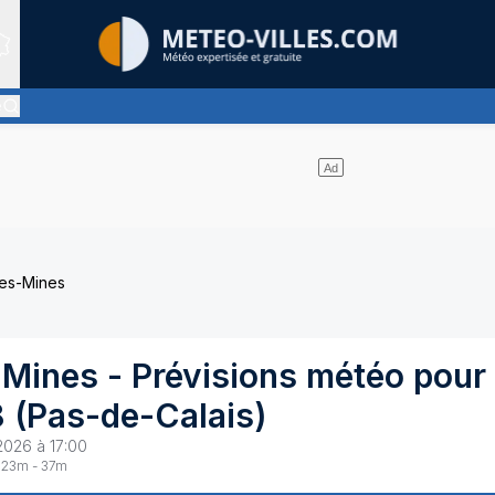
Sites expertis&eacute;s
e
 pas de nuages et un soleil omniprésent
les-Mines
-Mines
- Prévisions météo pour
8
(
Pas-de-Calais
)
2026 à 17:00
23
m -
37
m