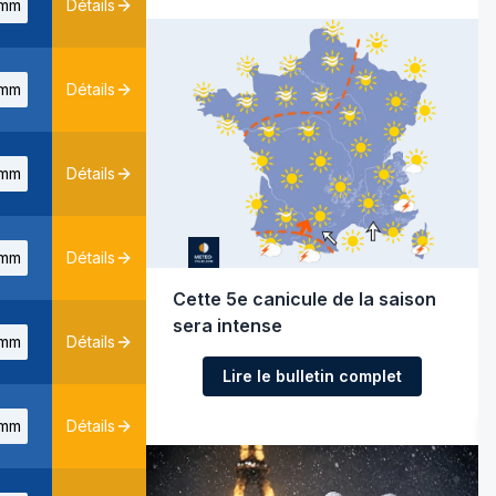
mm
Détails
mm
Détails
mm
Détails
mm
Détails
Cette 5e canicule de la saison
sera intense
mm
Détails
Lire le bulletin complet
mm
Détails