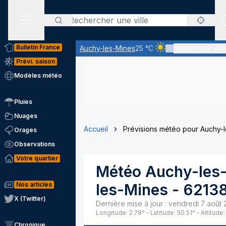
Rechercher
Menu secondaire
Bulletin France
Auchy-les-Mines
25 °C
Ajouter une vill
Ciel clair - quasiment
Prévi. saison
Modèles météo
Pluies
Nuages
Accueil
Prévisions météo pour Auchy-
Orages
Observations
Votre quartier
Météo
Auchy-les
Nos articles
les-Mines
-
6213
X (Twitter)
Dernière mise à jour :
vendredi 7 août 
Longitude:
2.78
° - Latitude:
50.51
° - Altitude:
Chronique