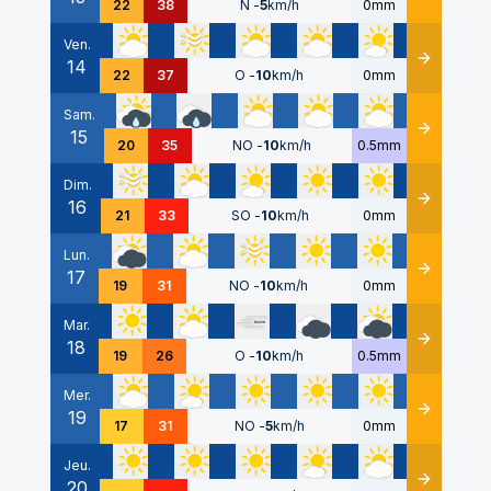
22
38
N
-
5
km/h
0mm
Ven.
14
Détails
22
37
O
-
10
km/h
0mm
Sam.
15
Détails
20
35
NO
-
10
km/h
0.5mm
Dim.
16
Détails
21
33
SO
-
10
km/h
0mm
Lun.
17
Détails
19
31
NO
-
10
km/h
0mm
Mar.
18
Détails
19
26
O
-
10
km/h
0.5mm
Mer.
19
Détails
17
31
NO
-
5
km/h
0mm
Jeu.
20
Détails