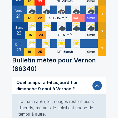
17
33
NE
-
5
km/h
0mm
Ven.
21
Détails
17
22
SO
-
15
km/h
Raf. 50
9mm
Sam.
22
Détails
15
23
O
-
5
km/h
0mm
Dim.
23
Détails
16
25
NE
-
5
km/h
0mm
Bulletin météo pour
Vernon
(
86340
)
Quel temps fait-il aujourd'hui
dimanche 9 aout à Vernon ?
Le matin à 8h, les nuages restent assez
discrets, même si le soleil est caché de
temps à autre.