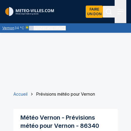
FAIRE
UN DON
Recherch
Menu
Vernon
34 °C
Ajouter une ville
Ciel clair - quasiment pas de nuages et un soleil omniprésent
Accueil
Prévisions météo pour Vernon
Météo
Vernon
- Prévisions
météo pour
Vernon
-
86340