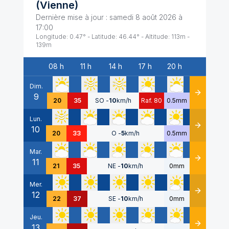
(
Vienne
)
Dernière mise à jour :
samedi 8 août 2026 à
17:00
Longitude:
0.47
° - Latitude:
46.44
° - Altitude:
113
m -
139
m
08 h
11 h
14 h
17 h
20 h
Date
Dim.
9
Détails
20
35
SO
-
10
km/h
Raf. 80
0.5mm
Lun.
10
Détails
20
33
O
-
5
km/h
0.5mm
Mar.
11
Détails
21
35
NE
-
10
km/h
0mm
Mer.
12
Détails
22
37
SE
-
10
km/h
0mm
Jeu.
13
Détails