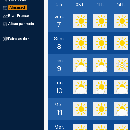
Date
08 h
11 h
14 h
Almanach
Bilan France
Ven.
7
Aléas par mois
Sam.
Faire un don
8
Dim.
9
Lun.
10
Mar.
11
Mer.