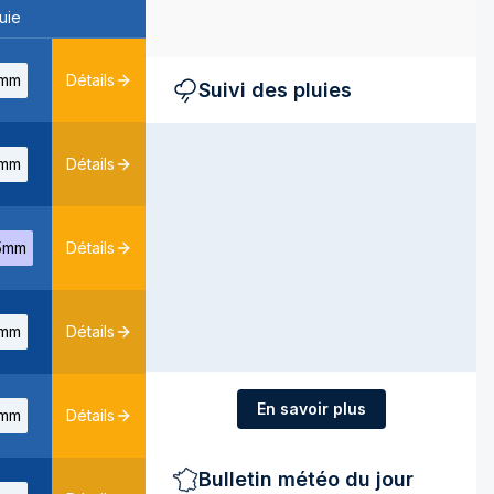
uie
mm
Détails
Suivi des pluies
mm
Détails
5mm
Détails
mm
Détails
En savoir plus
mm
Détails
Bulletin météo du jour