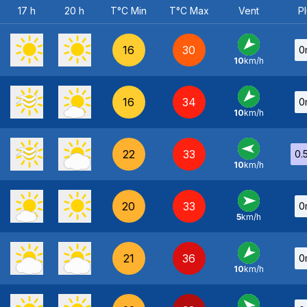
17 h
20 h
T°C Min
T°C Max
Vent
Pl
16
30
0
10
km/h
NE
-
16
34
0
10
km/h
NE
-
22
33
0.
10
km/h
E
-
20
33
0
5
km/h
O
-
21
36
0
10
km/h
NE
-