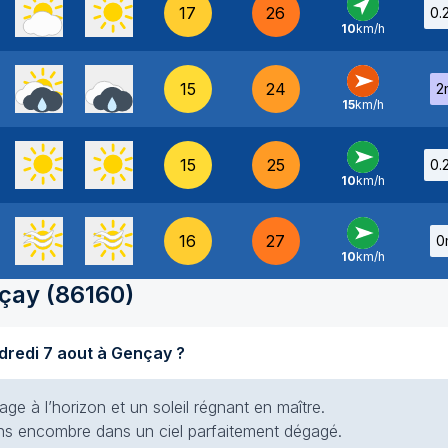
17
26
0.
10
km/h
SO
-
15
24
2
15
km/h
O
-
15
25
0.
10
km/h
O
-
16
27
0
10
km/h
O
-
çay
(
86160
)
Quel temps fait-il aujourd'hui vendredi 7 aout à Gençay ?
e à l’horizon et un soleil régnant en maître.
 sans encombre dans un ciel parfaitement dégagé.