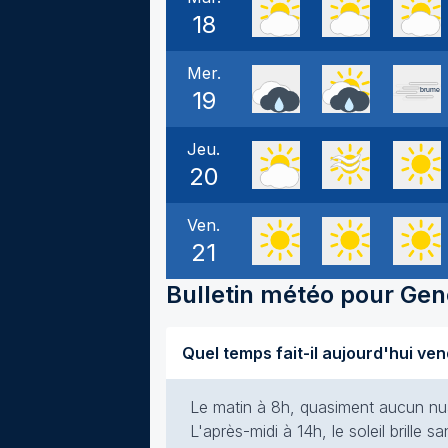
18
Mer.
19
Jeu.
20
Ven.
21
Bulletin météo pour
Gen
Le matin à 8h, quasiment aucun nuag
L'après-midi à 14h, le soleil brille