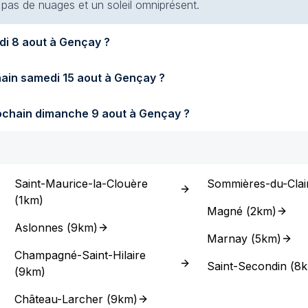
t pas de nuages et un soleil omniprésent.
Quel temps fera-t-il demain samedi 8 aout à Gençay ?
Quel temps fera-t-il samedi prochain samedi 15 aout à Gençay ?
Quel temps fera-t-il dimanche prochain dimanche 9 aout à Gençay ?
Saint-Maurice-la-Clouère
Sommières-du-Clai
(
1km
)
Magné
(
2km
)
Aslonnes
(
9km
)
Marnay
(
5km
)
Champagné-Saint-Hilaire
Saint-Secondin
(
8
(
9km
)
Château-Larcher
(
9km
)