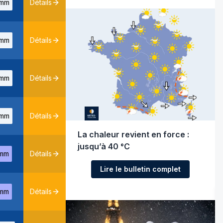
mm
Détails
mm
Détails
mm
Détails
mm
Détails
La chaleur revient en force :
jusqu’à 40 °C
mm
Détails
Lire le bulletin complet
mm
Détails