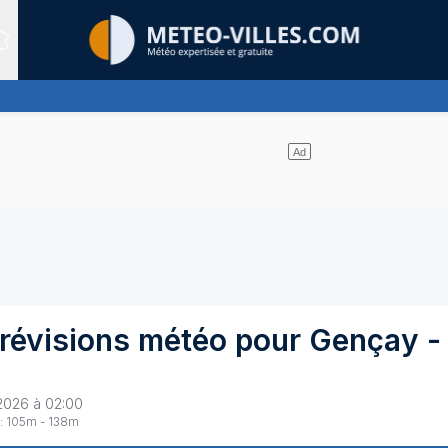
Sites expertis&eacute;s
de nuages
révisions météo pour
Gençay
-
2026 à 02:00
:
105
m -
138
m