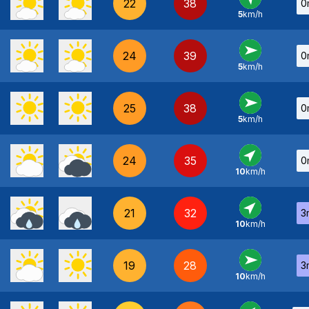
22
38
0
5
km/h
SE
-
24
39
0
5
km/h
O
-
25
38
0
5
km/h
O
-
24
35
0
10
km/h
SO
-
21
32
3
10
km/h
SO
-
19
28
3
10
km/h
O
-