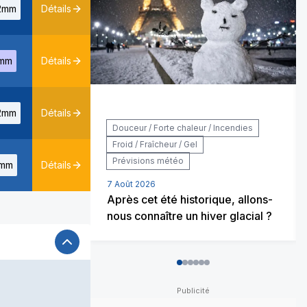
2mm
Détails
mm
Détails
2mm
Détails
Douceur / Forte chaleur / Incendies
Froid / Fraîcheur / Gel
Prévisions météo
mm
Détails
7 Août 2026
Après cet été historique, allons-
nous connaître un hiver glacial ?
0
1
2
3
4
5