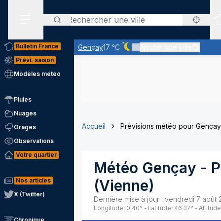
Rechercher
Menu secondaire
Bulletin France
Gençay
17 °C
Ajouter une ville
Ciel dégagé - quasiment pas 
Prévi. saison
Modèles météo
Pluies
Nuages
Accueil
Prévisions météo pour Gençay
Orages
Observations
Votre quartier
Météo
Gençay
- P
Nos articles
(
Vienne
)
X (Twitter)
Dernière mise à jour :
vendredi 7 août 
Longitude:
0.40
° - Latitude:
46.37
° - Altitude
Chronique