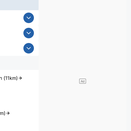
n
(
11km
)
km
)