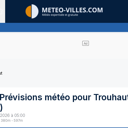
Sites expertis&eacute;s
itude, ternissant plus ou moins l'éclat du soleil
ut
Prévisions météo pour
Trouhau
)
 2026 à 05:00
380
m -
597
m