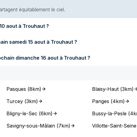
artagent équitablement le ciel.
fera-t-il demain lundi 10 aout à Trouhaut ?
Quel temps fera-t-il samedi prochain samedi 15 aout à Trouhaut ?
Quel temps fera-t-il dimanche prochain dimanche 16 aout à Trouhaut ?
Pasques
(
8km
)
Blaisy-Haut
(
3km
)
Turcey
(
3km
)
Panges
(
4km
)
Bligny-le-Sec
(
6km
)
Bussy-la-Pesle
(
4k
Savigny-sous-Mâlain
(
7km
)
Villotte-Saint-Seine