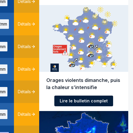
mm
Détails
2mm
Détails
mm
Détails
mm
Détails
Orages violents dimanche, puis
la chaleur s’intensifie
mm
Détails
Lire le bulletin complet
mm
Détails