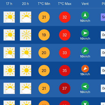
17 h
20 h
T°C Min
T°C Max
Vent
Pl
21
32
5
10
km/h
S
-
19
32
0
10
km/h
O
-
20
33
0
10
km/h
NE
-
20
35
0
15
km/h
NE
-
21
37
0
10
km/h
E
-