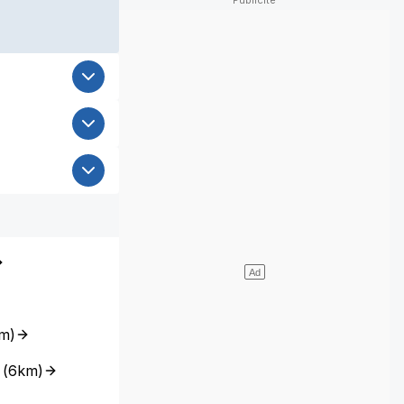
m
)
(
6km
)