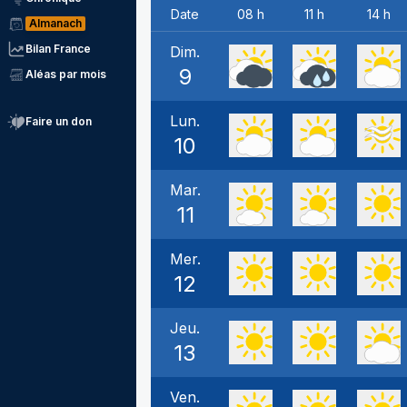
Date
08 h
11 h
14 h
Almanach
Bilan France
Dim.
9
Aléas par mois
Lun.
Faire un don
10
Mar.
11
Mer.
12
Jeu.
13
Ven.