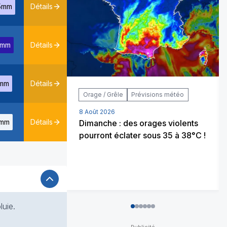
5mm
Détails
4mm
Détails
mm
Détails
Orage / Grêle
Prévisions météo
8 Août 2026
mm
Détails
Dimanche : des orages violents
pourront éclater sous 35 à 38°C !
luie.
0
1
2
3
4
5