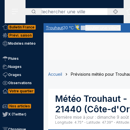
Rechercher
Menu secondaire
Bulletin France
Trouhaut
20 °C
Ajouter une ville
Ciel voilé par des nuages d'alt
Prévi. saison
Modèles météo
Pluies
Nuages
Accueil
Prévisions météo pour Trouha
Orages
Observations
Votre quartier
Météo
Trouhaut
- 
Nos articles
21440
(
Côte-d'Or
X (Twitter)
Dernière mise à jour :
dimanche 9 août
Longitude:
4.75
° - Latitude:
47.39
° - Altitude:
Chronique