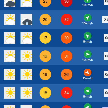
23
36
0
10
km/h
N
-
20
32
0.
10
km/h
SO
-
17
29
0
5
km/h
SE
-
19
31
0
10
km/h
O
-
19
26
0
15
km/h
NO
-
18
34
0
5
km/h
E
-