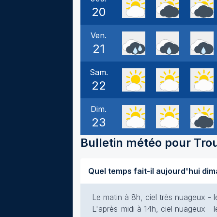
20
Ven.
21
Sam.
22
Dim.
23
Bulletin météo pour
Tro
Le matin à 8h, ciel très nuageux - l
L'après-midi à 14h, ciel nuageux - le