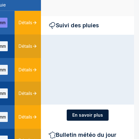
uie
mm
Détails
Suivi des pluies
mm
Détails
mm
Détails
mm
Détails
En savoir plus
mm
Détails
Bulletin météo du jour