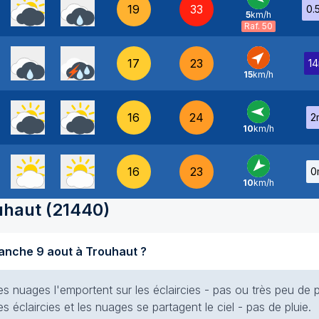
19
33
0.
5
km/h
E
-
Raf. 50
17
23
1
15
km/h
SO
-
16
24
2
10
km/h
E
-
16
23
0
10
km/h
NE
-
uhaut
(
21440
)
Quel temps fait-il aujourd'hui dimanche 9 aout à Trouhaut ?
es nuages l'emportent sur les éclaircies - pas ou très peu de p
s éclaircies et les nuages se partagent le ciel - pas de pluie.