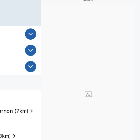
ernon
(
7km
)
3km
)