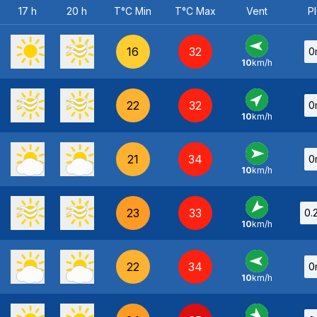
17 h
20 h
T°C Min
T°C Max
Vent
Pl
16
32
0
10
km/h
E
-
22
32
0
10
km/h
SO
-
21
34
0
10
km/h
O
-
23
33
0.
10
km/h
NE
-
22
34
0
10
km/h
E
-