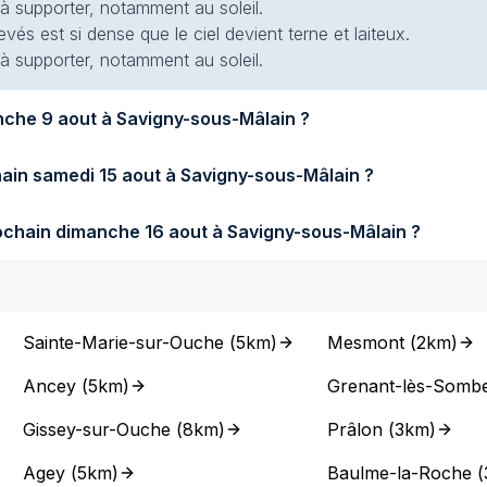
 à supporter, notamment au soleil.
evés est si dense que le ciel devient terne et laiteux.
 à supporter, notamment au soleil.
Quel temps fera-t-il demain dimanche 9 aout à Savigny-sous-Mâlain ?
Quel temps fera-t-il samedi prochain samedi 15 aout à Savigny-sous-Mâlain ?
Quel temps fera-t-il dimanche prochain dimanche 16 aout à Savigny-sous-Mâlain ?
Sainte-Marie-sur-Ouche
(
5km
)
Mesmont
(
2km
)
Ancey
(
5km
)
Grenant-lès-Somb
Gissey-sur-Ouche
(
8km
)
Prâlon
(
3km
)
Agey
(
5km
)
Baulme-la-Roche
(