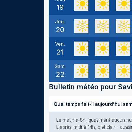
19
Jeu.
20
Ven.
21
Sam.
22
Bulletin météo pour
Sav
Le matin à 8h, quasiment aucun nuag
L'après-midi à 14h, ciel clair - qua