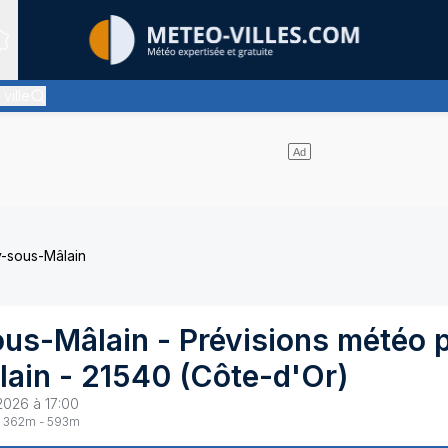
Sites expertis&eacute;s
ville
iment pas de nuages et un soleil omniprésent
y-sous-Mâlain
ous-Mâlain
- Prévisions météo 
lain
-
21540
(
Côte-d'Or
)
2026 à 17:00
362
m -
593
m