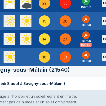
22
33
0
10
km/h
O
-
15
26
0
15
km/h
NE
-
14
27
0
15
km/h
NE
-
Raf. 50
16
31
0
15
km/h
E
-
igny-sous-Mâlain
(
21540
)
Quel temps fait-il aujourd'hui samedi 8 aout à Savigny-sous-Mâlain ?
e à l’horizon et un soleil régnant en maître.
siment pas de nuages et un soleil omniprésent.