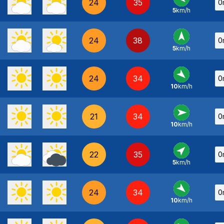
24
35
0
5
km/h
NO
-
24
38
0
5
km/h
S
-
24
34
0
10
km/h
NO
-
21
34
0
10
km/h
O
-
22
35
0
5
km/h
SO
-
24
34
0
10
km/h
NO
-