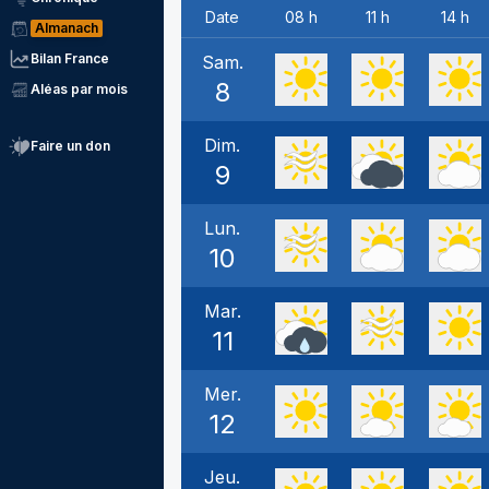
Date
08 h
11 h
14 h
Almanach
Bilan France
Sam.
8
Aléas par mois
Dim.
Faire un don
9
Lun.
10
Mar.
11
Mer.
12
Jeu.