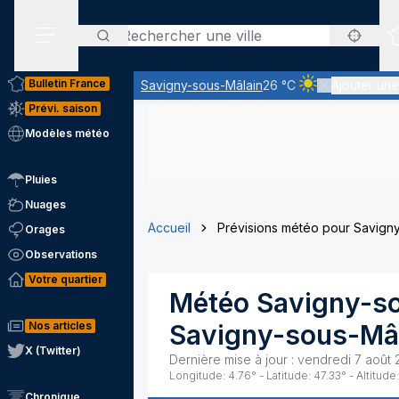
Rechercher
Menu secondaire
Bulletin France
Savigny-sous-Mâlain
26 °C
Ajouter une 
Ciel clair - quas
Prévi. saison
Modèles météo
Pluies
Nuages
Accueil
Prévisions météo pour Savign
Orages
Observations
Votre quartier
Météo
Savigny-s
Nos articles
Savigny-sous-Mâ
X (Twitter)
Dernière mise à jour :
vendredi 7 août 
Longitude:
4.76
° - Latitude:
47.33
° - Altitude:
Chronique