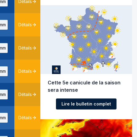
mm
Détails
mm
Détails
mm
Détails
mm
Détails
Cette 5e canicule de la saison
sera intense
mm
Détails
Lire le bulletin complet
mm
Détails