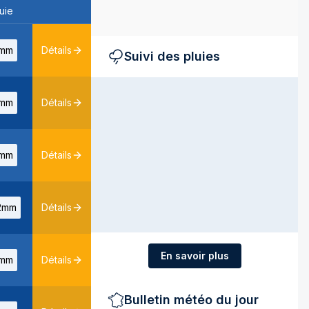
uie
mm
Détails
Suivi des pluies
mm
Détails
mm
Détails
2mm
Détails
En savoir plus
mm
Détails
Bulletin météo du jour