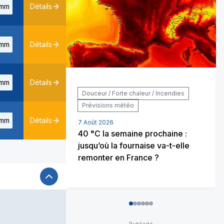
mm
Détails
mm
Détails
mm
Détails
Douceur / Forte chaleur / Incendies
Prévisions météo
mm
Détails
7 Août 2026
40 °C la semaine prochaine :
jusqu’où la fournaise va-t-elle
remonter en France ?
0
1
2
3
4
5