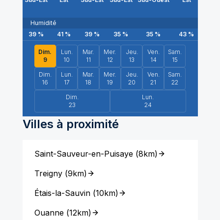
Humidité
39
%
41
%
39
%
35
%
35
%
43
%
29
Dim.
Lun.
Mar.
Mer.
Jeu.
Ven.
Sam.
9
10
11
12
13
14
15
Dim.
Lun.
Mar.
Mer.
Jeu.
Ven.
Sam.
16
17
18
19
20
21
22
Dim.
Lun.
23
24
Villes à proximité
Saint-Sauveur-en-Puisaye
(
8km
)
Treigny
(
9km
)
Étais-la-Sauvin
(
10km
)
Ouanne
(
12km
)