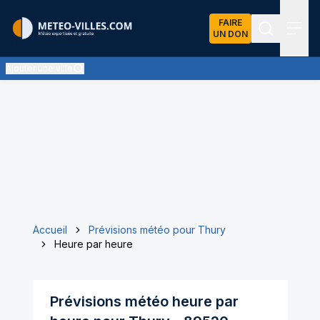
FAIRE
UN DON
Recherch
Menu
Ajouter une ville
Accueil
Prévisions météo pour Thury
Heure par heure
Prévisions météo heure par