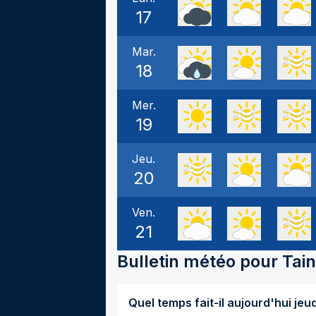
17
Mar.
18
Mer.
19
Jeu.
20
Ven.
21
Bulletin météo pour
Tai