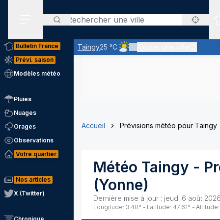
Rechercher
Menu secondaire
Bulletin France
Taingy
25 °C
Ajouter une ville
Ciel peu nuageux - le soleil do
Prévi. saison
Modèles météo
Pluies
Nuages
Accueil
Prévisions météo pour Taingy
Orages
Observations
Votre quartier
Météo
Taingy
- Pr
Nos articles
(
Yonne
)
X (Twitter)
Dernière mise à jour :
jeudi 6 août 2026
Longitude:
3.40
° - Latitude:
47.61
° - Altitude:
Chronique