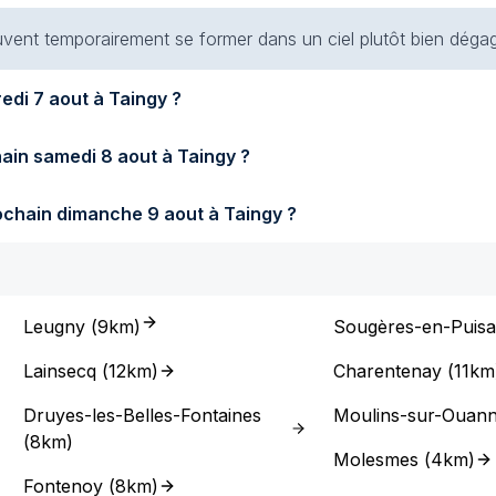
vent temporairement se former dans un ciel plutôt bien déga
Quel temps fera-t-il demain vendredi 7 aout à Taingy ?
Quel temps fera-t-il samedi prochain samedi 8 aout à Taingy ?
Quel temps fera-t-il dimanche prochain dimanche 9 aout à Taingy ?
Leugny
(
9km
)
Sougères-en-Puis
Lainsecq
(
12km
)
Charentenay
(
11km
Druyes-les-Belles-Fontaines
Moulins-sur-Ouan
(
8km
)
Molesmes
(
4km
)
Fontenoy
(
8km
)