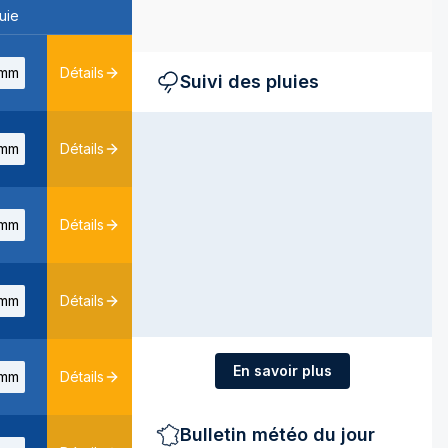
uie
mm
Détails
Suivi des pluies
mm
Détails
mm
Détails
mm
Détails
En savoir plus
mm
Détails
Bulletin météo du jour