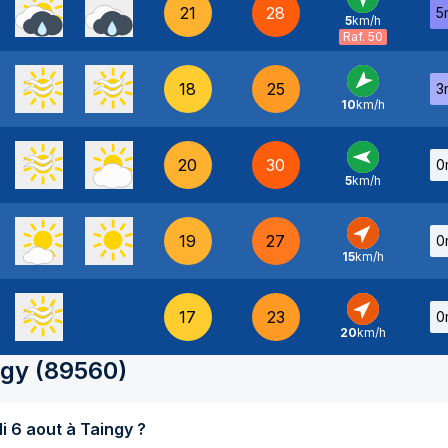
21
28
5
5
km/h
N
-
Raf. 50
18
25
3
10
km/h
NE
-
20
30
0
5
km/h
E
-
19
27
0
15
km/h
SO
-
17
23
0
20
km/h
SO
-
ngy
(
89560
)
Quel temps fait-il aujourd'hui jeudi 6 aout à Taingy ?