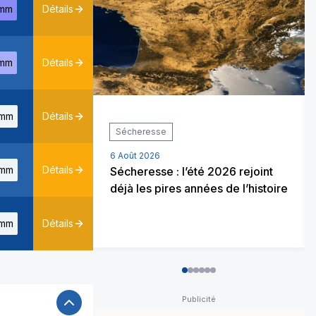
mm
Détails
mm
Détails
mm
Détails
Sécheresse
6 Août 2026
mm
Détails
Sécheresse : l’été 2026 rejoint
déjà les pires années de l’histoire
mm
Détails
0
1
2
3
4
5