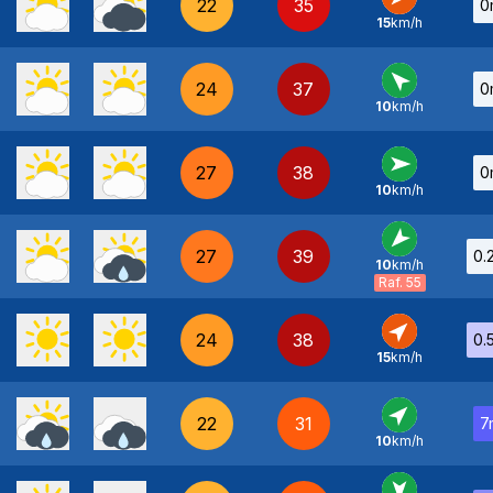
22
35
0
15
km/h
NE
-
24
37
0
10
km/h
SE
-
27
38
0
10
km/h
O
-
27
39
0.
10
km/h
NE
-
Raf. 55
24
38
0.
15
km/h
SO
-
22
31
7
10
km/h
SO
-