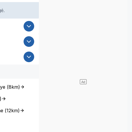
gé.
aye
(
8km
)
)
ne
(
12km
)