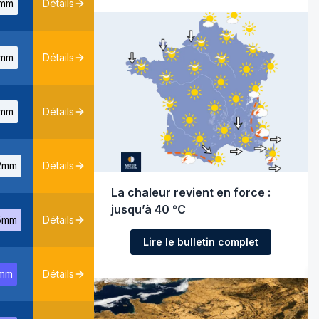
mm
Détails
mm
Détails
mm
Détails
2mm
Détails
La chaleur revient en force :
jusqu’à 40 °C
5mm
Détails
Lire le bulletin complet
mm
Détails