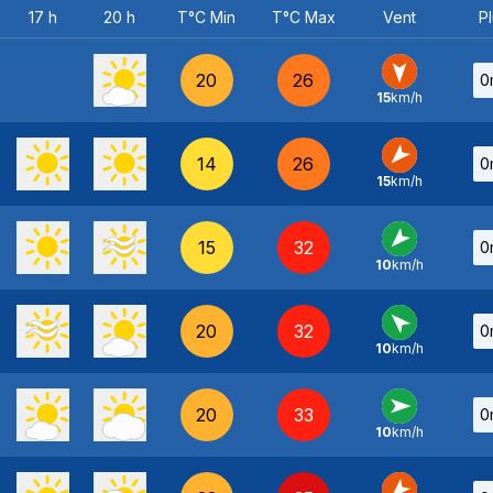
17 h
20 h
T°C Min
T°C Max
Vent
Pl
20
26
0
15
km/h
N
-
14
26
0
15
km/h
NE
-
15
32
0
10
km/h
NE
-
20
32
0
10
km/h
SE
-
20
33
0
10
km/h
O
-