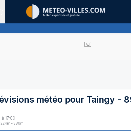
Sites expertis&eacute;s
mine largement
évisions météo pour
Taingy
-
8
 à 17:00
224
m -
386
m