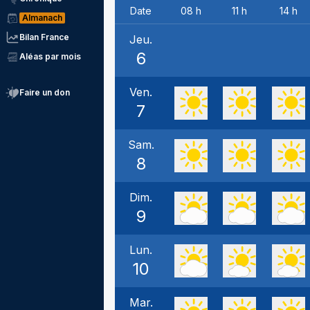
Date
08 h
11 h
14 h
Almanach
Bilan France
Jeu.
6
Aléas par mois
Ven.
Faire un don
7
Sam.
8
Dim.
9
Lun.
10
Mar.