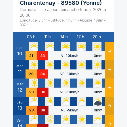
Charentenay
-
89580
(
Yonne
)
Dernière mise à jour :
dimanche 9 août 2026 à
20:00
Longitude:
3.54
° - Latitude:
47.64
° - Altitude:
168
m -
337
m
08 h
11 h
14 h
17 h
20 h
Date
Lun.
10
Détails
21
33
N
-
10
km/h
0mm
Mar.
11
Détails
20
34
NE
-
10
km/h
0mm
Mer.
12
Détails
20
36
NE
-
10
km/h
0mm
Jeu.
13
Détails
23
38
NE
-
5
km/h
0mm
Ven.
14
Détails