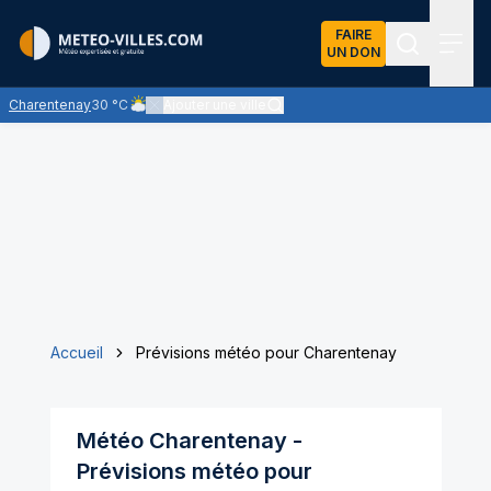
FAIRE
UN DON
Recherch
Menu
Charentenay
30 °C
Ajouter une ville
Ciel nuageux - les éclaircies et les nuages se partagent l
Accueil
Prévisions météo pour Charentenay
Météo
Charentenay
-
Prévisions météo pour