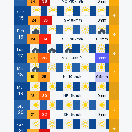
24
38
NO
-
10
km/h
0mm
Sam.
15
Détails
24
35
S
-
10
km/h
0mm
Dim.
16
Détails
24
34
SO
-
10
km/h
0.2mm
Lun.
17
Détails
20
28
NO
-
10
km/h
8mm
Mar.
18
Détails
18
25
N
-
10
km/h
0.5mm
Mer.
19
Détails
19
30
NE
-
5
km/h
0mm
Jeu.
20
Détails
21
32
SE
-
5
km/h
0mm
Ven.
21
Détails