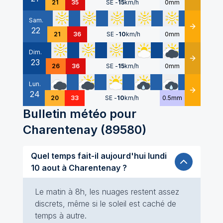
21
35
SE
-
15
km/h
0mm
Sam.
22
Détails
21
36
SE
-
10
km/h
0mm
Dim.
23
Détails
26
36
SE
-
15
km/h
0mm
Lun.
24
Détails
20
33
SE
-
10
km/h
0.5mm
Bulletin météo pour
Charentenay
(
89580
)
Quel temps fait-il aujourd'hui lundi
10 aout à Charentenay ?
Le matin à 8h, les nuages restent assez
discrets, même si le soleil est caché de
temps à autre.