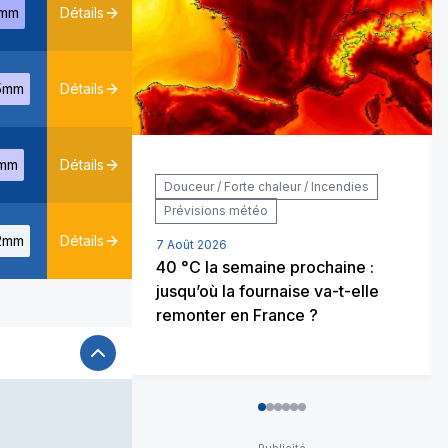
mm
Détails
5mm
Détails
mm
Détails
Douceur / Forte chaleur / Incendies
Prévisions météo
2mm
Détails
7 Août 2026
40 °C la semaine prochaine :
jusqu’où la fournaise va-t-elle
remonter en France ?
0
1
2
3
4
5