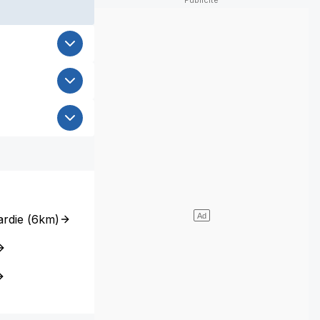
rdie
(
6km
)