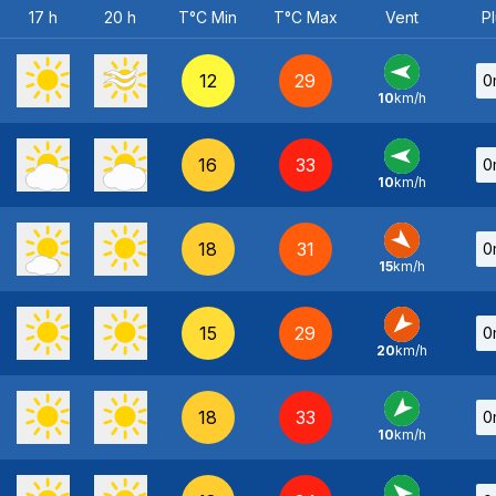
17 h
20 h
T°C Min
T°C Max
Vent
Pl
12
29
0
10
km/h
E
-
16
33
0
10
km/h
E
-
18
31
0
15
km/h
NO
-
15
29
0
20
km/h
NE
-
18
33
0
10
km/h
NE
-