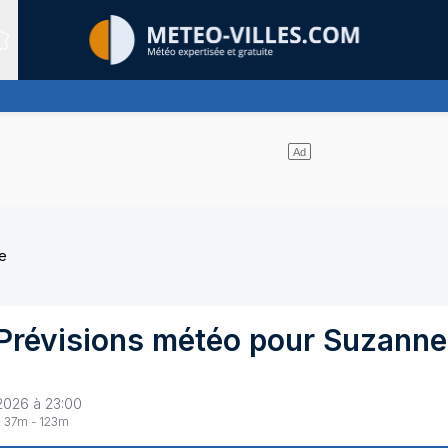
Sites expertis&eacute;s
 de nuages
e
Prévisions météo pour
Suzanne
2026 à 23:00
:
37
m -
123
m