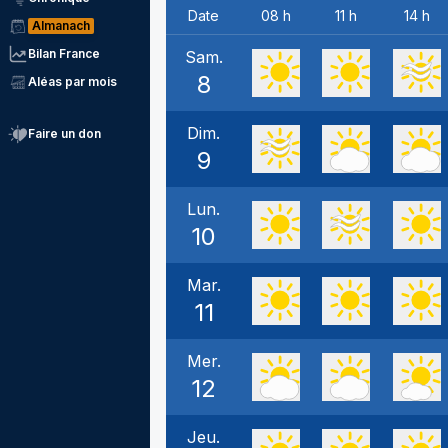
Date
08 h
11 h
14 h
Almanach
Bilan France
Sam.
8
Aléas par mois
Dim.
Faire un don
9
Lun.
10
Mar.
11
Mer.
12
Jeu.