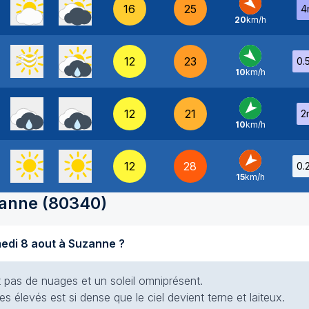
16
25
4
20
km/h
NO
-
12
23
0.
10
km/h
NO
-
12
21
2
10
km/h
NE
-
12
28
0.
15
km/h
NE
-
anne
(
80340
)
Quel temps fait-il aujourd'hui samedi 8 aout à Suzanne ?
nt pas de nuages et un soleil omniprésent.
es élevés est si dense que le ciel devient terne et laiteux.