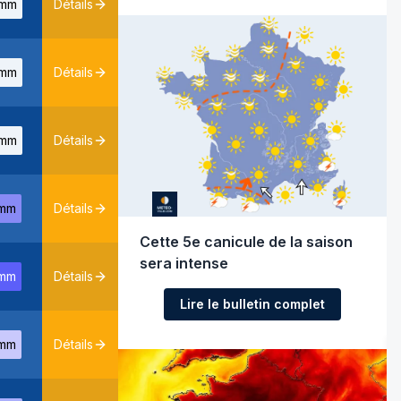
mm
Détails
mm
Détails
mm
Détails
mm
Détails
Cette 5e canicule de la saison
sera intense
mm
Détails
Lire le bulletin complet
mm
Détails