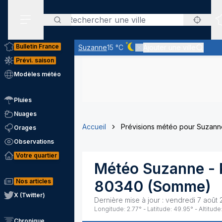
Rechercher
Menu secondaire
Bulletin France
Suzanne
15 °C
Ajouter une ville
Ciel dégagé - quasiment pas
Prévi. saison
Modèles météo
Pluies
Nuages
Accueil
Prévisions météo pour Suzann
Orages
Observations
Votre quartier
Météo
Suzanne
- 
Nos articles
80340
(
Somme
)
X (Twitter)
Dernière mise à jour :
vendredi 7 août 
Longitude:
2.77
° - Latitude:
49.95
° - Altitude
Chronique