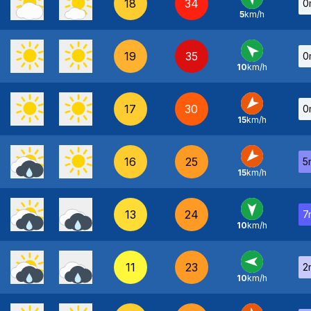
18
34
0
5
km/h
SE
-
19
35
0
10
km/h
SE
-
17
30
0
15
km/h
NE
-
16
25
5
15
km/h
NE
-
13
24
7
10
km/h
N
-
11
23
2
10
km/h
E
-