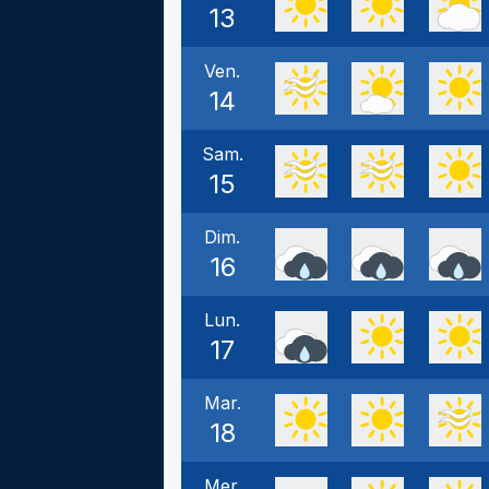
13
Ven.
14
Sam.
15
Dim.
16
Lun.
17
Mar.
18
Mer.