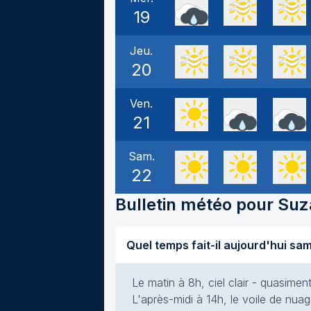
19
Jeu.
20
Ven.
21
Sam.
22
Bulletin météo pour
Suz
Le matin à 8h, ciel clair - quasime
L'après-midi à 14h, le voile de nuag