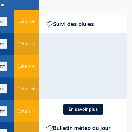
uie
mm
Détails
Suivi des pluies
mm
Détails
mm
Détails
mm
Détails
En savoir plus
mm
Détails
Bulletin météo du jour