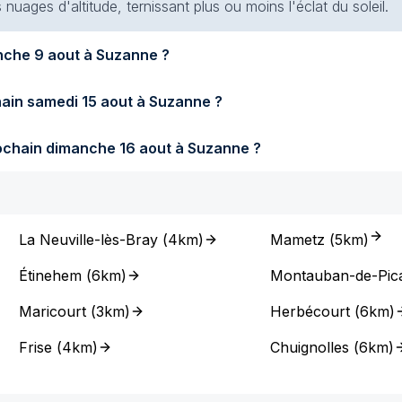
s nuages d'altitude, ternissant plus ou moins l'éclat du soleil.
Quel temps fera-t-il demain dimanche 9 aout à Suzanne ?
Quel temps fera-t-il samedi prochain samedi 15 aout à Suzanne ?
Quel temps fera-t-il dimanche prochain dimanche 16 aout à Suzanne ?
La Neuville-lès-Bray
(
4km
)
Mametz
(
5km
)
Étinehem
(
6km
)
Montauban-de-Pica
Maricourt
(
3km
)
Herbécourt
(
6km
)
Frise
(
4km
)
Chuignolles
(
6km
)