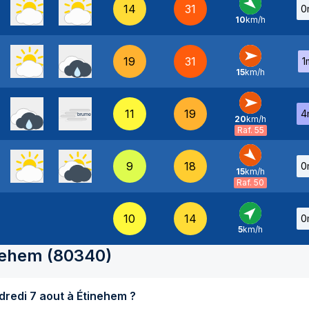
14
31
0
10
km/h
NO
-
19
31
1
15
km/h
O
-
11
19
4
20
km/h
O
-
Raf. 55
9
18
0
15
km/h
NO
-
Raf. 50
10
14
0
5
km/h
SO
-
nehem
(
80340
)
Quel temps fait-il aujourd'hui vendredi 7 aout à Étinehem ?