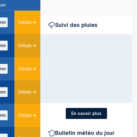
uie
mm
Détails
Suivi des pluies
mm
Détails
mm
Détails
mm
Détails
En savoir plus
mm
Détails
Bulletin météo du jour