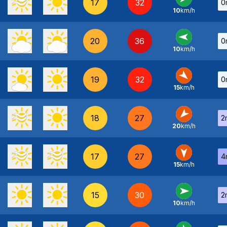
17
32
0
10
km/h
NE
-
20
36
0
10
km/h
E
-
19
32
0
15
km/h
NO
-
18
27
2
20
km/h
NE
-
17
27
4
15
km/h
N
-
15
30
2
10
km/h
O
-