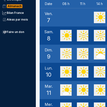
Date
08 h
11 h
14 h
Almanach
Bilan France
Ven.
7
Aléas par mois
Sam.
Faire un don
8
Dim.
9
Lun.
10
Mar.
11
Mer.