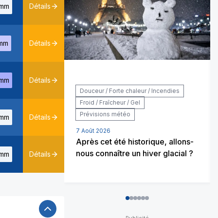
mm
Détails
mm
Détails
mm
Détails
Douceur / Forte chaleur / Incendies
Froid / Fraîcheur / Gel
Prévisions météo
mm
Détails
7 Août 2026
Après cet été historique, allons-
nous connaître un hiver glacial ?
mm
Détails
0
1
2
3
4
5