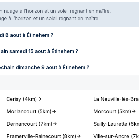
 nuage à l’horizon et un soleil régnant en maître.
e à l’horizon et un soleil régnant en maître.
Quel temps fera-t-il demain samedi 8 aout à Étinehem ?
Quel temps fera-t-il samedi prochain samedi 15 aout à Étinehem ?
Quel temps fera-t-il dimanche prochain dimanche 9 aout à Étinehem ?
Cerisy
(
4km
)
La Neuville-lès-Bra
Morlancourt
(
5km
)
Morcourt
(
5km
)
Dernancourt
(
7km
)
Sailly-Laurette
(
6k
Framerville-Rainecourt
(
8km
)
Ville-sur-Ancre
(
7