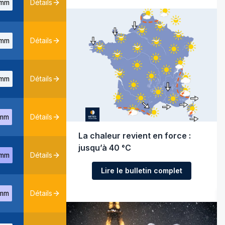
mm
Détails
mm
Détails
mm
Détails
mm
Détails
La chaleur revient en force :
jusqu’à 40 °C
mm
Détails
Lire le bulletin complet
mm
Détails