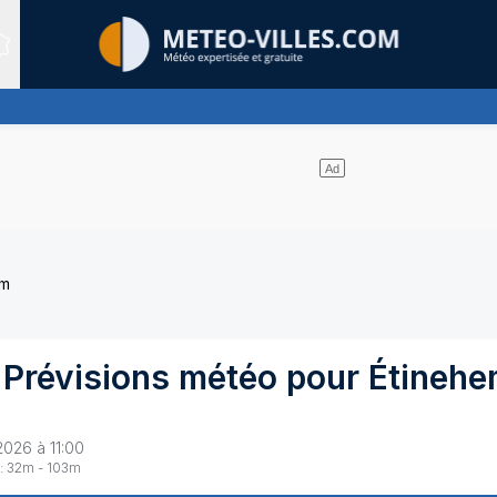
Sites expertis&eacute;s
titude, ternissant plus ou moins l'éclat du soleil
em
 Prévisions météo pour
Étineh
2026 à 11:00
:
32
m -
103
m