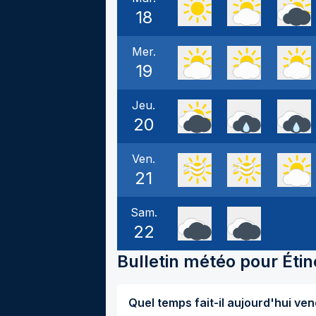
18
Mer.
19
Jeu.
20
Ven.
21
Sam.
22
Bulletin météo pour
Éti