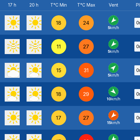
17 h
20 h
T°C Min
T°C Max
Vent
Pl
18
24
0
5
km/h
NE
-
11
27
0
5
km/h
NE
-
15
31
0
5
km/h
SO
-
18
29
0
10
km/h
NO
-
17
27
0
15
km/h
NE
-