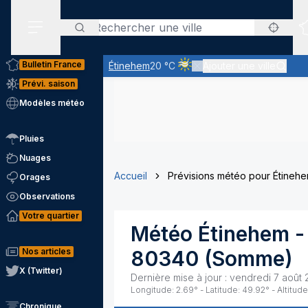
Rechercher
Menu secondaire
Bulletin France
Étinehem
20 °C
Ajouter une ville
Ciel voilé par des nuages d'al
Prévi. saison
Modèles météo
Pluies
Nuages
Accueil
Prévisions météo pour Étineh
Orages
Observations
Votre quartier
Météo
Étinehem
-
Nos articles
80340
(
Somme
)
X (Twitter)
Dernière mise à jour :
vendredi 7 août 
Longitude:
2.69
° - Latitude:
49.92
° - Altitude
Chronique