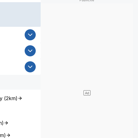
y
(
2km
)
m
)
km
)