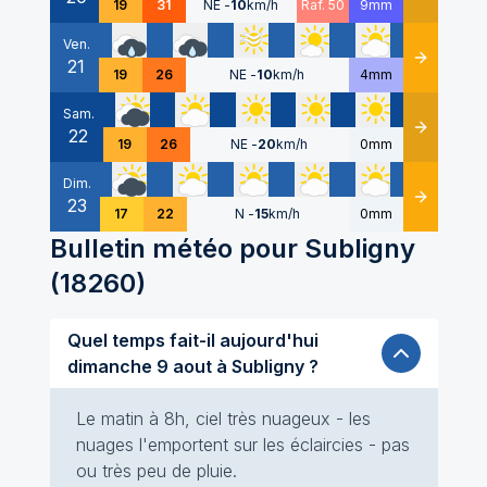
19
31
NE
-
10
km/h
Raf. 50
9mm
Ven.
21
Détails
19
26
NE
-
10
km/h
4mm
Sam.
22
Détails
19
26
NE
-
20
km/h
0mm
Dim.
23
Détails
17
22
N
-
15
km/h
0mm
Bulletin météo pour
Subligny
(
18260
)
Quel temps fait-il aujourd'hui
dimanche 9 aout à Subligny ?
Le matin à 8h, ciel très nuageux - les
nuages l'emportent sur les éclaircies - pas
ou très peu de pluie.