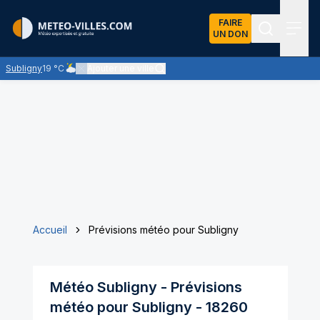
FAIRE
UN DON
Recherch
Menu
Subligny
19 °C
Ajouter une ville
Ciel nuageux - les éclaircies et les nuages se partagent le ci
Accueil
Prévisions météo pour Subligny
Météo
Subligny
- Prévisions
météo pour
Subligny
-
18260