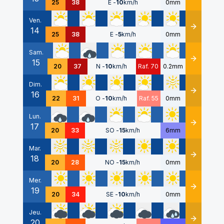
25
38
E
-
10
km/h
0mm
Ven.
14
Détails
25
38
E
-
5
km/h
0mm
Sam.
15
Détails
20
37
N
-
10
km/h
Raf. 70
0.2mm
Dim.
16
Détails
22
31
O
-
10
km/h
Raf. 55
0mm
Lun.
17
Détails
20
33
SO
-
15
km/h
6mm
Mar.
18
Détails
20
28
NO
-
15
km/h
0mm
Mer.
19
Détails
20
34
SE
-
10
km/h
0mm
Jeu.
20
Détails