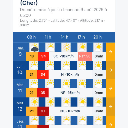
(
Cher
)
Dernière mise à jour :
dimanche 9 août 2026 à
05:00
Longitude:
2.75
° - Latitude:
47.40
° - Altitude:
217
m -
336
m
08 h
11 h
14 h
17 h
20 h
Date
Dim.
9
Détails
19
34
SO
-
10
km/h
Raf. 50
0mm
Lun.
10
Détails
21
34
N
-
10
km/h
0mm
Mar.
11
Détails
21
35
NE
-
15
km/h
0mm
Mer.
12
Détails
21
37
NE
-
10
km/h
0mm
Jeu.
13
Détails