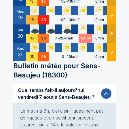
15
30
NE
-
10
km/h
0mm
Mer.
19
Détails
19
33
SE
-
10
km/h
0mm
Jeu.
20
Détails
15
26
O
-
20
km/h
Raf. 50
0mm
Ven.
21
Détails
15
29
S
-
10
km/h
0mm
Bulletin météo pour
Sens-
Beaujeu
(
18300
)
Quel temps fait-il aujourd'hui
vendredi 7 aout à Sens-Beaujeu ?
Le matin à 8h, ciel clair - quasiment pas
de nuages et un soleil omniprésent.
L'après-midi à 14h, le soleil brille sans