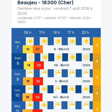
Beaujeu
-
18300
(
Cher
)
Dernière mise à jour :
vendredi 7 août 2026 à
05:00
Longitude:
2.70
° - Latitude:
47.32
° - Altitude:
223
m -
392
m
08 h
11 h
14 h
17 h
20 h
Date
Ven.
7
Détails
13
27
N
-
10
km/h
0mm
Sam.
8
Détails
14
32
NE
-
5
km/h
0mm
Dim.
9
Détails
19
32
S
-
5
km/h
0mm
Lun.
10
Détails
19
32
NO
-
5
km/h
0mm
Mar.
11
Détails