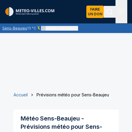
FAIRE
UN DON
Recherch
Menu
Sens-Beaujeu
13 °C
Ajouter une ville
Ciel dégagé - quasiment pas de nuages
Accueil
Prévisions météo pour Sens-Beaujeu
Météo
Sens-Beaujeu
-
Prévisions météo pour
Sens-