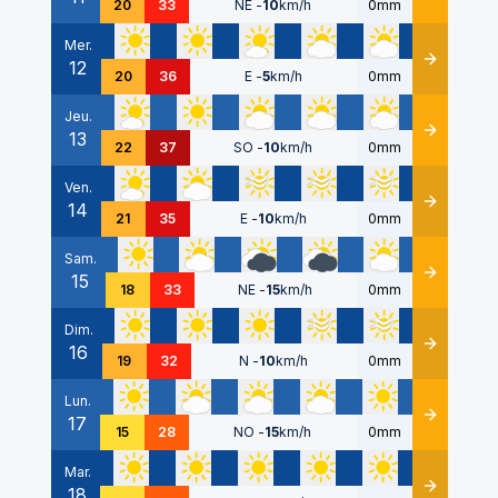
20
33
NE
-
10
km/h
0mm
Mer.
12
Détails
20
36
E
-
5
km/h
0mm
Jeu.
13
Détails
22
37
SO
-
10
km/h
0mm
Ven.
14
Détails
21
35
E
-
10
km/h
0mm
Sam.
15
Détails
18
33
NE
-
15
km/h
0mm
Dim.
16
Détails
19
32
N
-
10
km/h
0mm
Lun.
17
Détails
15
28
NO
-
15
km/h
0mm
Mar.
18
Détails