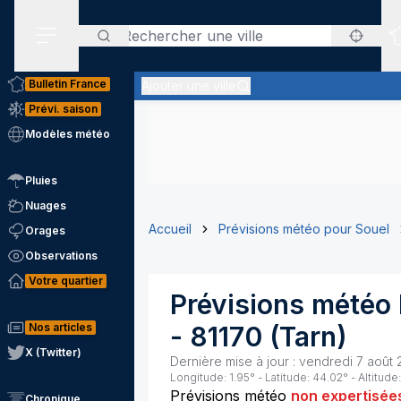
Rechercher
Menu secondaire
Bulletin France
Ajouter une ville
Prévi. saison
Modèles météo
Pluies
Nuages
Accueil
Prévisions météo pour Souel
Orages
Observations
Votre quartier
Prévisions météo
Nos articles
-
81170
(
Tarn
)
X (Twitter)
Dernière mise à jour :
vendredi 7 août 
Longitude:
1.95
° - Latitude:
44.02
° - Altitude:
Prévisions météo
non expertisée
Chronique