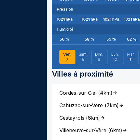
Pression
1021
hPa
1021
hPa
1021
hPa
1021
hPa
Humidité
56
%
58
%
59
%
62
%
Ven.
Sam.
Dim.
Lun.
Mar.
7
8
9
10
11
Villes à proximité
Cordes-sur-Ciel
(
4km
)
Cahuzac-sur-Vère
(
7km
)
Cestayrols
(
6km
)
Villeneuve-sur-Vère
(
6km
)