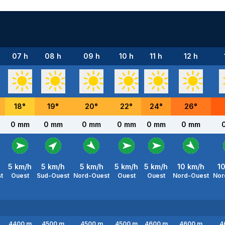
07 h
08 h
09 h
10 h
11 h
12 h
18
°
19
°
20
°
22
°
24
°
26
°
0 mm
0 mm
0 mm
0 mm
0 mm
0 mm
5
km/h
5
km/h
5
km/h
5
km/h
5
km/h
10
km/h
1
t
Ouest
Sud-Ouest
Nord-Ouest
Ouest
Ouest
Nord-Ouest
Nor
4400
m
4500
m
4500
m
4500
m
4600
m
4600
m
4