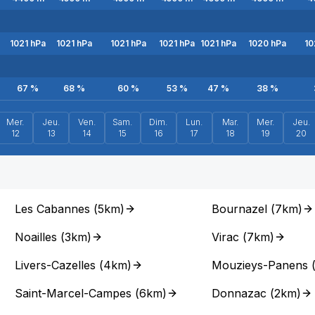
1021
hPa
1021
hPa
1021
hPa
1021
hPa
1021
hPa
1020
hPa
10
67
%
68
%
60
%
53
%
47
%
38
%
Mer.
Jeu.
Ven.
Sam.
Dim.
Lun.
Mar.
Mer.
Jeu.
12
13
14
15
16
17
18
19
20
Les Cabannes
(
5km
)
Bournazel
(
7km
)
Noailles
(
3km
)
Virac
(
7km
)
Livers-Cazelles
(
4km
)
Mouzieys-Panens
Saint-Marcel-Campes
(
6km
)
Donnazac
(
2km
)