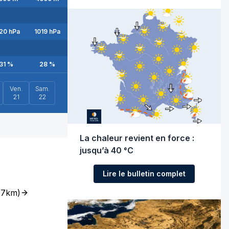
20
hPa
1019
hPa
1018
hPa
1017
hPa
1017
hPa
1016
hPa
31
%
28
%
26
%
23
%
22
%
21
%
Ven.
Sam.
21
22
La chaleur revient en force :
jusqu’à 40 °C
Lire le bulletin complet
(
7km
)