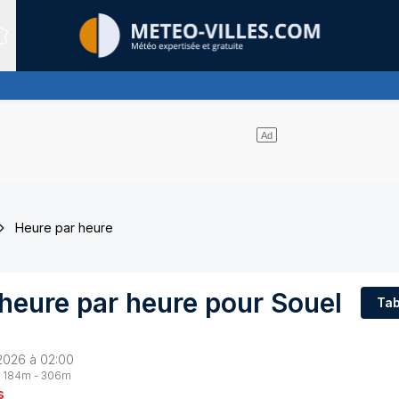
Sites expertis&eacute;s
Heure par heure
 heure par heure pour
Souel
Tab
2026 à 02:00
184
m -
306
m
s