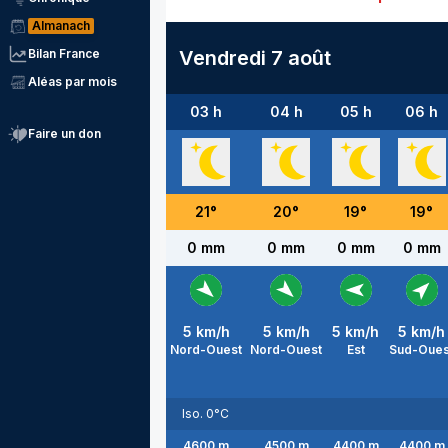
Almanach
Bilan France
Vendredi 7 août
Aléas par mois
03 h
04 h
05 h
06 h
Faire un don
21
°
20
°
19
°
19
°
0 mm
0 mm
0 mm
0 mm
5
km/h
5
km/h
5
km/h
5
km/h
Nord-Ouest
Nord-Ouest
Est
Sud-Oues
Iso. 0°C
4600
m
4500
m
4400
m
4400
m