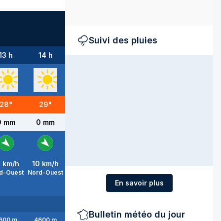
Suivi des pluies
13 h
14 h
15 h
16 h
17 h
18 h
28
°
29
°
31
°
32
°
32
°
33
°
0 mm
0 mm
0 mm
0 mm
0 mm
0 mm
0
km/h
10
km/h
10
km/h
10
km/h
10
km/h
10
km/h
d-Ouest
Nord-Ouest
Nord-Ouest
Nord-Ouest
Nord-Ouest
Nord-Ouest
En savoir plus
Bulletin météo du jour
600
m
4600
m
4600
m
4600
m
4600
m
4500
m