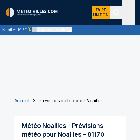
FAIRE
UN DON
Recherch
Menu
Noailles
19 °C
Ajouter une ville
Ciel dégagé - quasiment pas de nuages
Accueil
Prévisions météo pour Noailles
Météo
Noailles
- Prévisions
météo pour
Noailles
-
81170