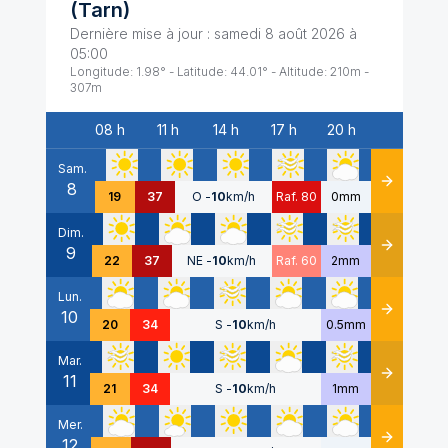
(
Tarn
)
Dernière mise à jour :
samedi 8 août 2026 à
05:00
Longitude:
1.98
° - Latitude:
44.01
° - Altitude:
210
m -
307
m
08 h
11 h
14 h
17 h
20 h
Date
Sam.
8
Détails
19
37
O
-
10
km/h
Raf. 80
0mm
Dim.
9
Détails
22
37
NE
-
10
km/h
Raf. 60
2mm
Lun.
10
Détails
20
34
S
-
10
km/h
0.5mm
Mar.
11
Détails
21
34
S
-
10
km/h
1mm
Mer.
12
Détails