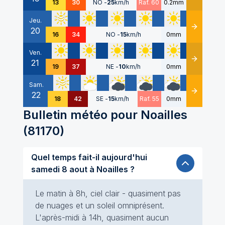
13
30
NO
-
25
km/h
Raf. 60
0.2mm
Jeu.
20
Détails
16
34
NO
-
15
km/h
0mm
Ven.
21
Détails
19
37
NE
-
10
km/h
0mm
Sam.
22
Détails
18
42
SE
-
15
km/h
Raf. 55
0mm
Bulletin météo pour
Noailles
(
81170
)
Quel temps fait-il aujourd'hui
samedi 8 aout à Noailles ?
Le matin à 8h, ciel clair - quasiment pas
de nuages et un soleil omniprésent.
L'après-midi à 14h, quasiment aucun