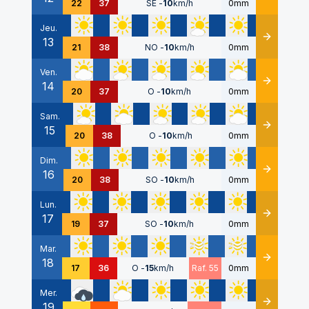
22
37
SE
-
10
km/h
0mm
Jeu.
13
Détails
21
38
NO
-
10
km/h
0mm
Ven.
14
Détails
20
37
O
-
10
km/h
0mm
Sam.
15
Détails
20
38
O
-
10
km/h
0mm
Dim.
16
Détails
20
38
SO
-
10
km/h
0mm
Lun.
17
Détails
19
37
SO
-
10
km/h
0mm
Mar.
18
Détails
17
36
O
-
15
km/h
Raf. 55
0mm
Mer.
19
Détails