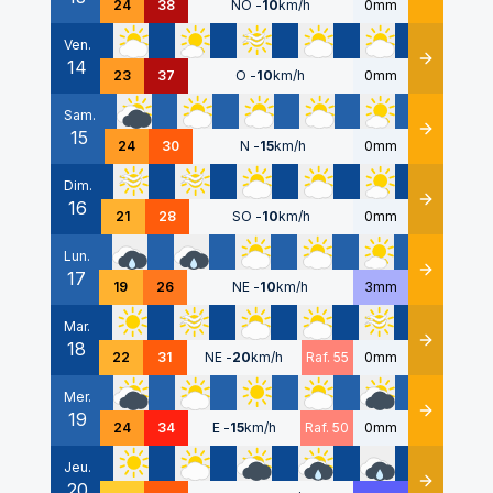
24
38
NO
-
10
km/h
0mm
Ven.
14
Détails
23
37
O
-
10
km/h
0mm
Sam.
15
Détails
24
30
N
-
15
km/h
0mm
Dim.
16
Détails
21
28
SO
-
10
km/h
0mm
Lun.
17
Détails
19
26
NE
-
10
km/h
3mm
Mar.
18
Détails
22
31
NE
-
20
km/h
Raf. 55
0mm
Mer.
19
Détails
24
34
E
-
15
km/h
Raf. 50
0mm
Jeu.
20
Détails