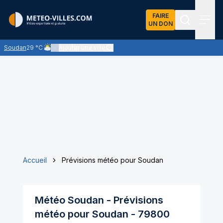
FAIRE
UN DON
Recherch
Menu
Soudan
29 °C
Ajouter une ville
Ciel nuageux - les éclaircies et les nuages se partagent le cie
Accueil
Prévisions météo pour Soudan
Météo
Soudan
- Prévisions
météo pour
Soudan
-
79800