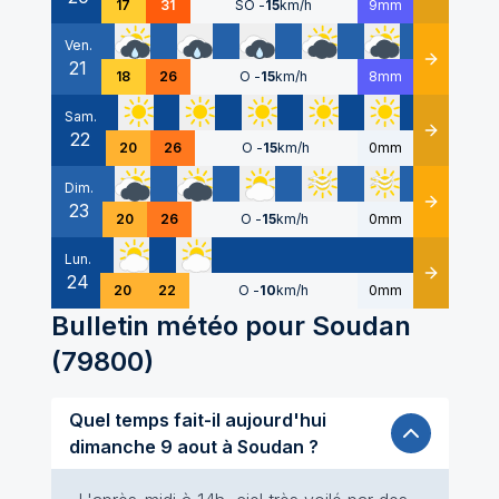
17
31
SO
-
15
km/h
9mm
Ven.
21
Détails
18
26
O
-
15
km/h
8mm
Sam.
22
Détails
20
26
O
-
15
km/h
0mm
Dim.
23
Détails
20
26
O
-
15
km/h
0mm
Lun.
24
Détails
20
22
O
-
10
km/h
0mm
Bulletin météo pour
Soudan
(
79800
)
Quel temps fait-il aujourd'hui
dimanche 9 aout à Soudan ?