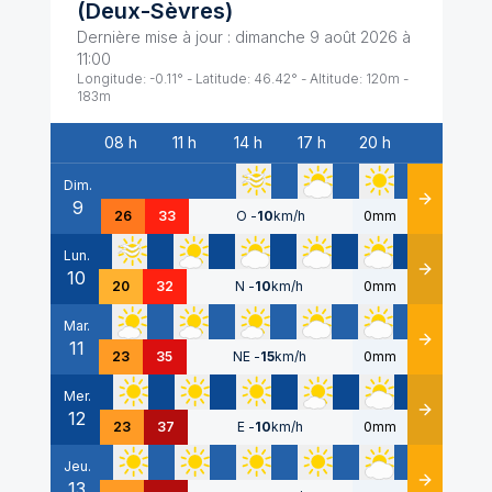
(
Deux-Sèvres
)
Dernière mise à jour :
dimanche 9 août 2026 à
11:00
Longitude:
-0.11
° - Latitude:
46.42
° - Altitude:
120
m -
183
m
08 h
11 h
14 h
17 h
20 h
Date
Dim.
9
Détails
26
33
O
-
10
km/h
0mm
Lun.
10
Détails
20
32
N
-
10
km/h
0mm
Mar.
11
Détails
23
35
NE
-
15
km/h
0mm
Mer.
12
Détails
23
37
E
-
10
km/h
0mm
Jeu.
13
Détails