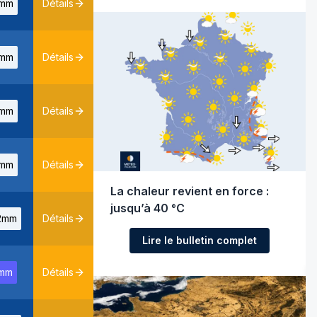
mm
Détails
mm
Détails
mm
Détails
mm
Détails
La chaleur revient en force :
jusqu’à 40 °C
2mm
Détails
Lire le bulletin complet
mm
Détails