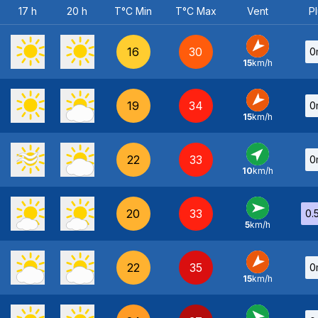
17 h
20 h
T°C Min
T°C Max
Vent
Pl
16
30
0
15
km/h
NE
-
19
34
0
15
km/h
NE
-
22
33
0
10
km/h
SO
-
20
33
0.
5
km/h
O
-
22
35
0
15
km/h
NE
-