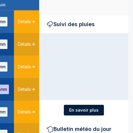
uie
mm
Détails
Suivi des pluies
mm
Détails
mm
Détails
5mm
Détails
En savoir plus
mm
Détails
Bulletin météo du jour