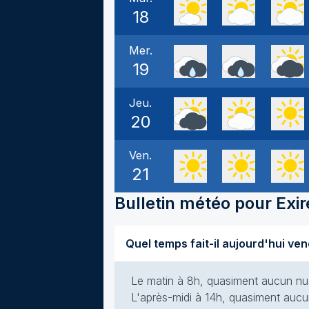
18
Mer.
19
Jeu.
20
Ven.
21
Bulletin météo pour
Exir
Le matin à 8h, quasiment aucun nuag
L'après-midi à 14h, quasiment aucun