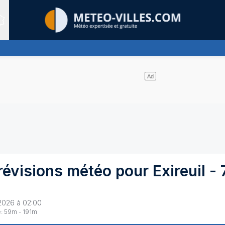
Sites expertis&eacute;s
e nuages
révisions météo pour
Exireuil
-
2026 à 02:00
:
59
m -
191
m