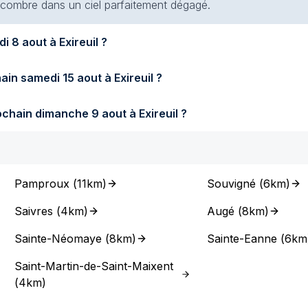
 encombre dans un ciel parfaitement dégagé.
Quel temps fera-t-il demain samedi 8 aout à Exireuil ?
Quel temps fera-t-il samedi prochain samedi 15 aout à Exireuil ?
Quel temps fera-t-il dimanche prochain dimanche 9 aout à Exireuil ?
Pamproux
(
11km
)
Souvigné
(
6km
)
Saivres
(
4km
)
Augé
(
8km
)
Sainte-Néomaye
(
8km
)
Sainte-Eanne
(
6km
Saint-Martin-de-Saint-Maixent
(
4km
)