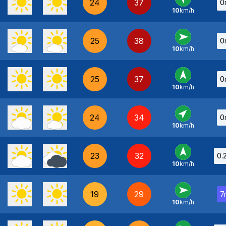
24
37
0
10
km/h
SE
-
25
38
0
10
km/h
O
-
25
37
0
10
km/h
S
-
24
34
0
10
km/h
SO
-
23
32
0.
10
km/h
S
-
19
29
7
10
km/h
O
-