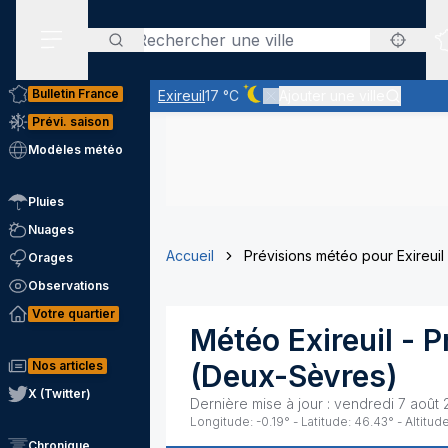
Rechercher
Menu secondaire
Bulletin France
Exireuil
17 °C
Ajouter une ville
Ciel dégagé - quasiment pas d
Prévi. saison
Modèles météo
Pluies
Nuages
Accueil
Prévisions météo pour Exireuil
Orages
Observations
Votre quartier
Météo
Exireuil
- P
Nos articles
(
Deux-Sèvres
)
X (Twitter)
Dernière mise à jour :
vendredi 7 août 
Longitude:
-0.19
° - Latitude:
46.43
° - Altitude
Chronique