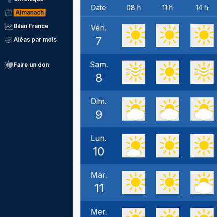
Date
08 h
11 h
14 h
Almanach
Bilan France
Ven.
7
Aléas par mois
Sam.
Faire un don
8
Dim.
9
Lun.
10
Mar.
11
Mer.