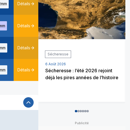
2mm
Détails
mm
Détails
mm
Détails
Sécheresse
6 Août 2026
mm
Détails
Sécheresse : l’été 2026 rejoint
déjà les pires années de l’histoire
0
1
2
3
4
5