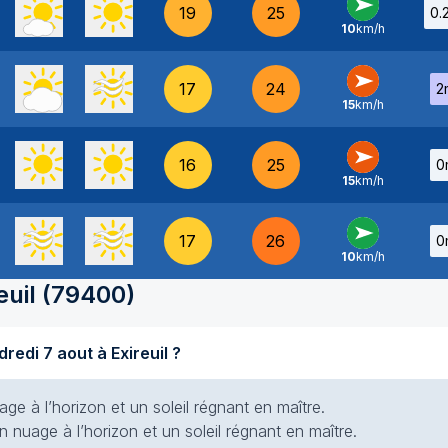
19
25
0.
10
km/h
O
-
17
24
2
15
km/h
O
-
16
25
0
15
km/h
O
-
17
26
0
10
km/h
O
-
euil
(
79400
)
Quel temps fait-il aujourd'hui vendredi 7 aout à Exireuil ?
e à l’horizon et un soleil régnant en maître.
 nuage à l’horizon et un soleil régnant en maître.