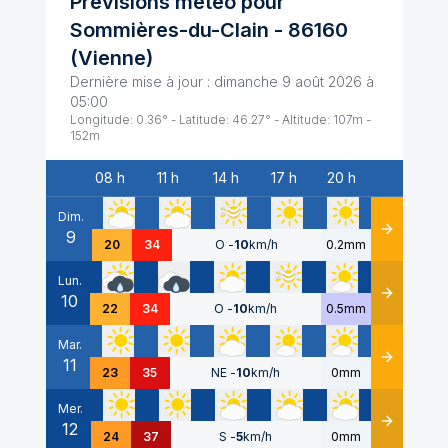
Prévisions météo pour
Sommières-du-Clain
-
86160
(
Vienne
)
Dernière mise à jour :
dimanche 9 août 2026 à
05:00
Longitude:
0.36
° - Latitude:
46.27
° - Altitude:
107
m -
152
m
08 h
11 h
14 h
17 h
20 h
Date
Dim.
9
Détails
20
34
O
-
10
km/h
0.2mm
Lun.
10
Détails
22
34
O
-
10
km/h
0.5mm
Mar.
11
Détails
23
35
NE
-
10
km/h
0mm
Mer.
12
Détails
24
37
S
-
5
km/h
0mm