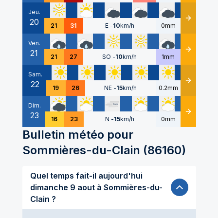
Jeu.
20
Détails
21
31
E
-
10
km/h
0mm
Ven.
21
Détails
21
27
SO
-
10
km/h
1mm
Sam.
22
Détails
19
26
NE
-
15
km/h
0.2mm
Dim.
23
Détails
16
23
N
-
15
km/h
0mm
Bulletin météo pour
Sommières-du-Clain
(
86160
)
Quel temps fait-il aujourd'hui
dimanche 9 aout à Sommières-du-
Clain ?