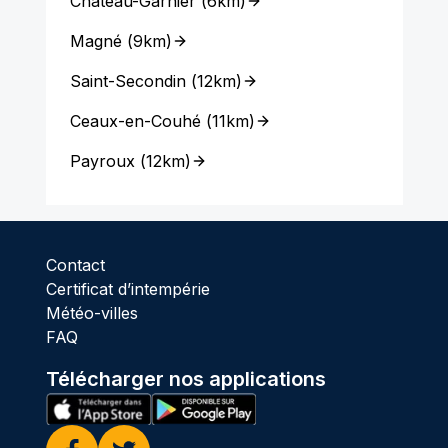
Château-Garnier
(
6km
)
Magné
(
9km
)
Saint-Secondin
(
12km
)
Ceaux-en-Couhé
(
11km
)
Payroux
(
12km
)
Contact
Certificat d’intempérie
Météo-villes
FAQ
Télécharger nos applications