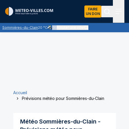
FAIRE
UN DON
Recherch
Menu
Sommières-du-Clain
20 °C
Ajouter une ville
Risque de quelques averses de pluie, faibles 
Accueil
Prévisions météo pour Sommières-du-Clain
Météo
Sommières-du-Clain
-