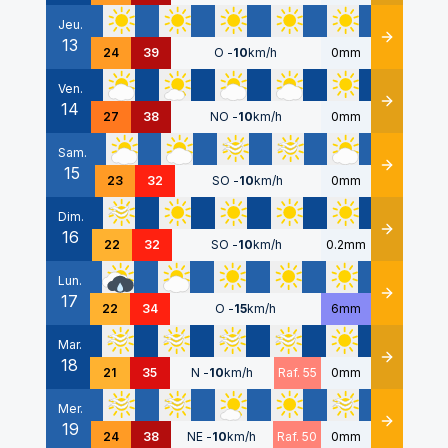
Jeu.
13
Détails
24
39
O
-
10
km/h
0mm
Ven.
14
Détails
27
38
NO
-
10
km/h
0mm
Sam.
15
Détails
23
32
SO
-
10
km/h
0mm
Dim.
16
Détails
22
32
SO
-
10
km/h
0.2mm
Lun.
17
Détails
22
34
O
-
15
km/h
6mm
Mar.
18
Détails
21
35
N
-
10
km/h
Raf. 55
0mm
Mer.
19
Détails
24
38
NE
-
10
km/h
Raf. 50
0mm