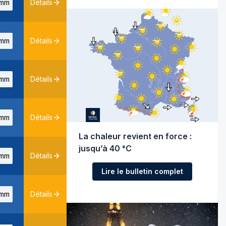
mm
Détails
mm
Détails
mm
Détails
mm
Détails
La chaleur revient en force :
jusqu’à 40 °C
mm
Détails
Lire le bulletin complet
mm
Détails