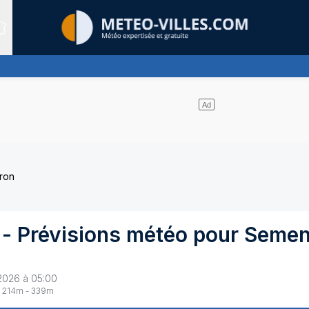
Sites expertis&eacute;s
as de nuages
ron
- Prévisions météo pour
Semen
2026 à 05:00
214
m -
339
m