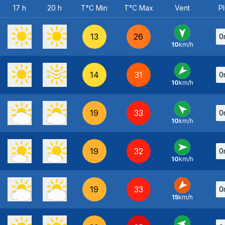
17 h
20 h
T°C Min
T°C Max
Vent
Pl
13
26
0
10
km/h
N
-
14
31
0
10
km/h
NE
-
19
33
0
10
km/h
SE
-
19
32
0
10
km/h
O
-
19
33
0
15
km/h
NE
-