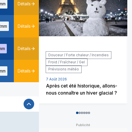
mm
Détails
2mm
Détails
mm
Détails
Douceur / Forte chaleur / Incendies
Froid / Fraîcheur / Gel
Prévisions météo
mm
Détails
7 Août 2026
Après cet été historique, allons-
nous connaître un hiver glacial ?
0
1
2
3
4
5