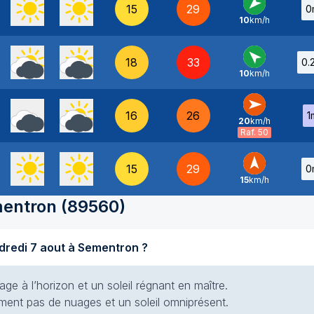
15
29
0
10
km/h
NE
-
18
33
0.
10
km/h
SE
-
16
26
1
20
km/h
O
-
Raf. 50
15
29
0
15
km/h
S
-
entron
(
89560
)
Quel temps fait-il aujourd'hui vendredi 7 aout à Sementron ?
e à l’horizon et un soleil régnant en maître.
siment pas de nuages et un soleil omniprésent.