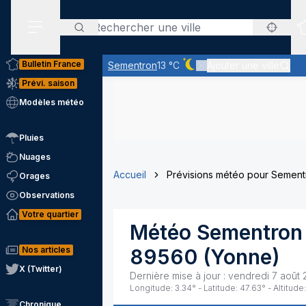
Rechercher
Menu secondaire
Bulletin France
Sementron
13 °C
Ajouter une ville
Ciel dégagé - quasiment p
Prévi. saison
Modèles météo
Pluies
Nuages
Accueil
Prévisions météo pour Sement
Orages
Observations
Votre quartier
Météo
Sementron
Nos articles
89560
(
Yonne
)
X (Twitter)
Dernière mise à jour :
vendredi 7 août 
Longitude:
3.34
° - Latitude:
47.63
° - Altitude:
Chronique