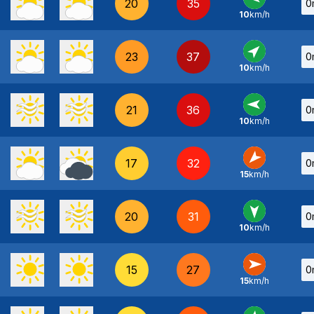
20
35
0
10
km/h
E
-
23
37
0
10
km/h
SO
-
21
36
0
10
km/h
E
-
17
32
0
15
km/h
NE
-
20
31
0
10
km/h
N
-
15
27
0
15
km/h
O
-