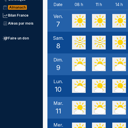
Date
08 h
11 h
14 h
Almanach
Bilan France
Ven.
7
Aléas par mois
Sam.
Faire un don
8
Dim.
9
Lun.
10
Mar.
11
Mer.