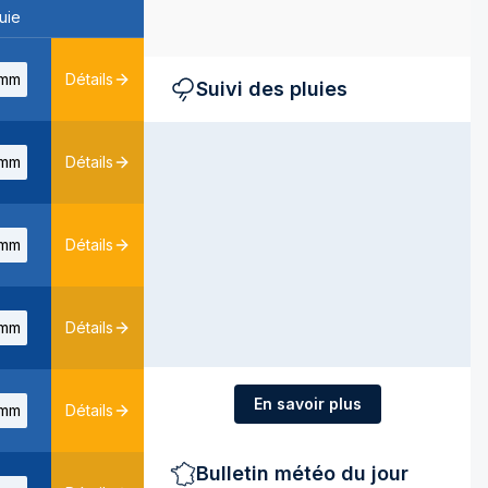
uie
mm
Détails
Suivi des pluies
mm
Détails
mm
Détails
mm
Détails
En savoir plus
mm
Détails
Bulletin météo du jour