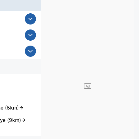
ne
(
8km
)
aye
(
9km
)