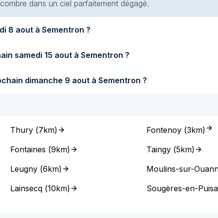
 encombre dans un ciel parfaitement dégagé.
Quel temps fera-t-il demain samedi 8 aout à Sementron ?
Quel temps fera-t-il samedi prochain samedi 15 aout à Sementron ?
Quel temps fera-t-il dimanche prochain dimanche 9 aout à Sementron ?
Thury
(
7km
)
Fontenoy
(
3km
)
Fontaines
(
9km
)
Taingy
(
5km
)
Leugny
(
6km
)
Moulins-sur-Ouan
Lainsecq
(
10km
)
Sougères-en-Puis