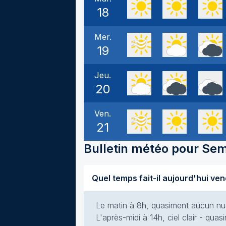
18
Mer.
19
Jeu.
20
Ven.
21
Bulletin météo pour
Sem
Le matin à 8h, quasiment aucun nuag
L'après-midi à 14h, ciel clair - qua