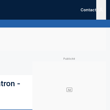
Contact
Menu
tron
-