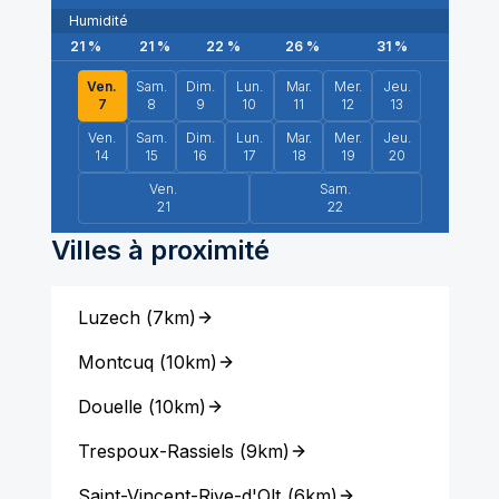
Humidité
21
%
21
%
22
%
26
%
31
%
34
%
Ven.
Sam.
Dim.
Lun.
Mar.
Mer.
Jeu.
7
8
9
10
11
12
13
Ven.
Sam.
Dim.
Lun.
Mar.
Mer.
Jeu.
14
15
16
17
18
19
20
Ven.
Sam.
21
22
Villes à proximité
Luzech
(
7km
)
Montcuq
(
10km
)
Douelle
(
10km
)
Trespoux-Rassiels
(
9km
)
Saint-Vincent-Rive-d'Olt
(
6km
)