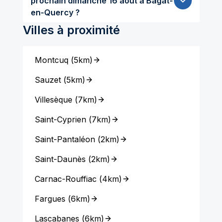
prochain dimanche 16 aout à Bagat-
en-Quercy ?
Villes à proximité
Montcuq
(
5km
)
Sauzet
(
5km
)
Villesèque
(
7km
)
Saint-Cyprien
(
7km
)
Saint-Pantaléon
(
2km
)
Saint-Daunès
(
2km
)
Carnac-Rouffiac
(
4km
)
Fargues
(
6km
)
Lascabanes
(
6km
)