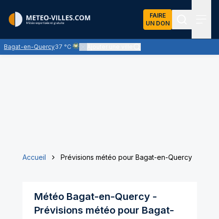
FAIRE
UN DON
Recherch
Menu
Bagat-en-Quercy
37 °C
Ajouter une ville
Ciel voilé par des nuages d'altitude, ternissant plus 
Accueil
Prévisions météo pour Bagat-en-Quercy
Météo
Bagat-en-Quercy
-
Prévisions météo pour
Bagat-