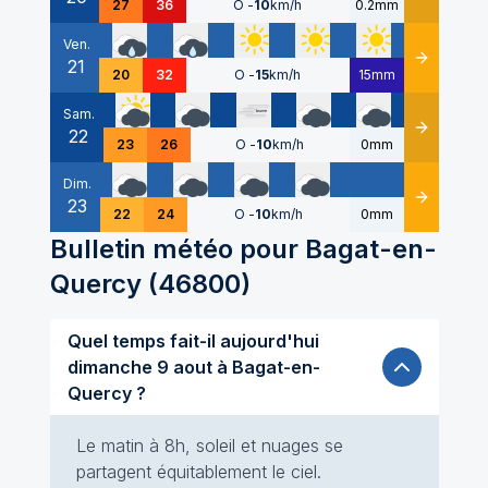
27
36
O
-
10
km/h
0.2mm
Ven.
21
Détails
20
32
O
-
15
km/h
15mm
Sam.
22
Détails
23
26
O
-
10
km/h
0mm
Dim.
23
Détails
22
24
O
-
10
km/h
0mm
Bulletin météo pour
Bagat-en-
Quercy
(
46800
)
Quel temps fait-il aujourd'hui
dimanche 9 aout à Bagat-en-
Quercy ?
Le matin à 8h, soleil et nuages se
partagent équitablement le ciel.