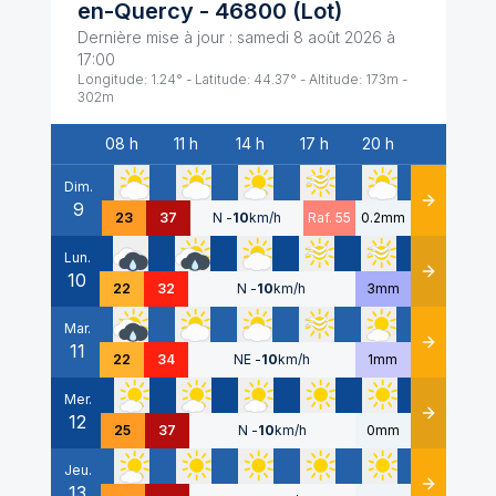
en-Quercy
-
46800
(
Lot
)
Dernière mise à jour :
samedi 8 août 2026 à
17:00
Longitude:
1.24
° - Latitude:
44.37
° - Altitude:
173
m -
302
m
08 h
11 h
14 h
17 h
20 h
Date
Dim.
9
Détails
23
37
N
-
10
km/h
Raf. 55
0.2mm
Lun.
10
Détails
22
32
N
-
10
km/h
3mm
Mar.
11
Détails
22
34
NE
-
10
km/h
1mm
Mer.
12
Détails
25
37
N
-
10
km/h
0mm
Jeu.
13
Détails