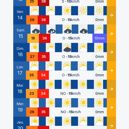
25
38
S
-
10
km/h
0mm
Ven.
14
Détails
26
36
O
-
15
km/h
0mm
Sam.
15
Détails
19
36
O
-
15
km/h
10mm
Dim.
16
Détails
27
35
O
-
15
km/h
0mm
Lun.
17
Détails
25
34
O
-
15
km/h
0mm
Mar.
18
Détails
23
34
NO
-
15
km/h
0mm
Mer.
19
Détails
26
35
NO
-
15
km/h
0mm
Jeu.
20
Détails