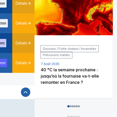
mm
Détails
2mm
Détails
mm
Détails
Douceur / Forte chaleur / Incendies
Prévisions météo
0mm
Détails
7 Août 2026
40 °C la semaine prochaine :
jusqu’où la fournaise va-t-elle
remonter en France ?
0
1
2
3
4
5