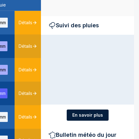
uie
mm
Détails
Suivi des pluies
mm
Détails
mm
Détails
mm
Détails
En savoir plus
mm
Détails
Bulletin météo du jour