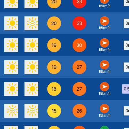
20
33
0
15
km/h
SO
-
20
33
0
15
km/h
O
-
19
30
0
15
km/h
O
-
19
27
0
15
km/h
O
-
18
27
0.
15
km/h
O
-
15
26
0
15
km/h
O
-