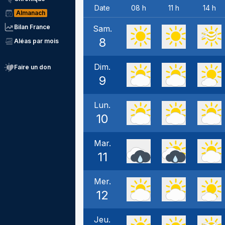
Date
08 h
11 h
14 h
Almanach
Bilan France
Sam.
8
Aléas par mois
Dim.
Faire un don
9
Lun.
10
Mar.
11
Mer.
12
Jeu.