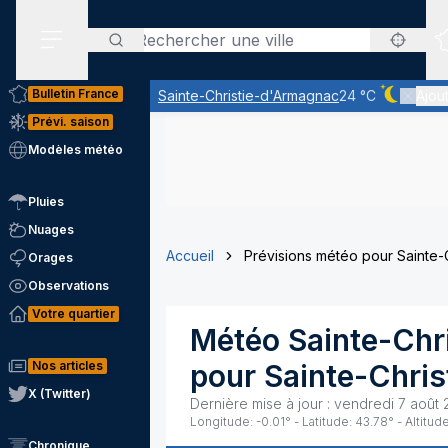
Rechercher
Menu secondaire
Bulletin France
Sainte-Christie-d'Armagnac
24 °C
Ajout
Ciel dégag
Prévi. saison
Modèles météo
Pluies
Nuages
Accueil
Prévisions météo pour Sainte-
Orages
Observations
Votre quartier
Météo
Sainte-Chr
Nos articles
pour
Sainte-Chri
X (Twitter)
Dernière mise à jour :
vendredi 7 août 
Longitude:
-0.01
° - Latitude:
43.78
° - Altitude
Chronique