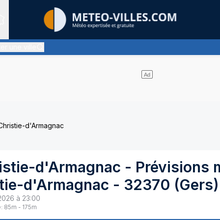
Sites expertis&eacute;s
er une ville
é - quasiment pas de nuages
Christie-d'Armagnac
istie-d'Armagnac
- Prévisions 
stie-d'Armagnac
-
32370
(
Gers
)
2026 à 23:00
:
85
m -
175
m