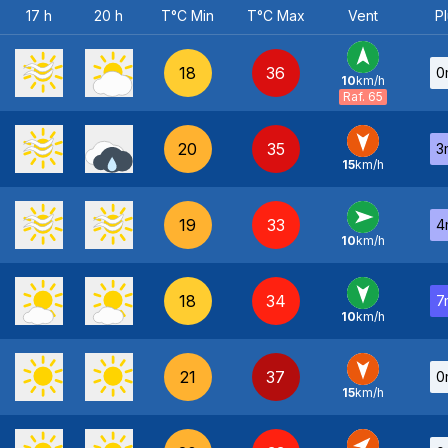
17 h
20 h
T°C Min
T°C Max
Vent
Pl
18
36
0
10
km/h
S
-
Raf. 65
20
35
3
15
km/h
N
-
19
33
4
10
km/h
O
-
18
34
7
10
km/h
N
-
21
37
0
15
km/h
N
-