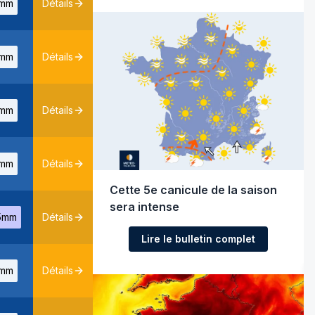
mm
Détails
mm
Détails
mm
Détails
mm
Détails
Cette 5e canicule de la saison
sera intense
5mm
Détails
Lire le bulletin complet
mm
Détails