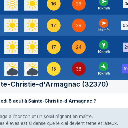
16
29
0
10
km/h
O
-
17
29
0.
15
km/h
O
-
17
24
2
10
km/h
N
-
15
38
1
10
km/h
NO
-
nte-Christie-d'Armagnac
(
32370
)
Quel temps fait-il aujourd'hui samedi 8 aout à Sainte-Christie-d'Armagnac ?
e à l’horizon et un soleil régnant en maître.
es élevés est si dense que le ciel devient terne et laiteux.