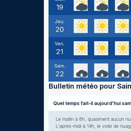
19
Jeu.
20
Ven.
21
Sam.
22
Bulletin météo pour
Sai
Le matin à 8h, quasiment aucun nuag
L'après-midi à 14h, le voile de nuag