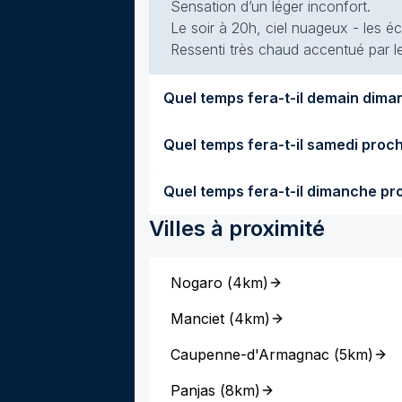
Sensation d’un léger inconfort.
Le soir à 20h, ciel nuageux - les écl
Ressenti très chaud accentué par le
Villes à proximité
Nogaro
(
4km
)
Manciet
(
4km
)
Caupenne-d'Armagnac
(
5km
)
Panjas
(
8km
)