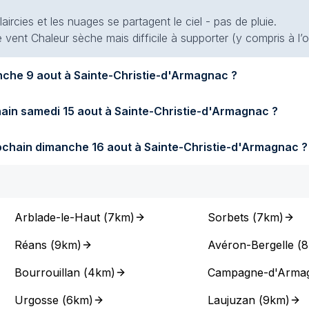
aircies et les nuages se partagent le ciel - pas de pluie.
 vent Chaleur sèche mais difficile à supporter (y compris à l’
Quel temps fera-t-il demain dimanche 9 aout à Sainte-Christie-d'Armagnac ?
Quel temps fera-t-il samedi prochain samedi 15 aout à Sainte-Christie-d'Armagnac ?
Quel temps fera-t-il dimanche prochain dimanche 16 aout à Sainte-Christie-d'Armagnac ?
Arblade-le-Haut
(
7km
)
Sorbets
(
7km
)
Réans
(
9km
)
Avéron-Bergelle
(
8
Bourrouillan
(
4km
)
Campagne-d'Arma
Urgosse
(
6km
)
Laujuzan
(
9km
)