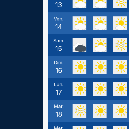
13
Ven.
14
Sam.
15
Dim.
16
Lun.
17
Mar.
18
Mer.