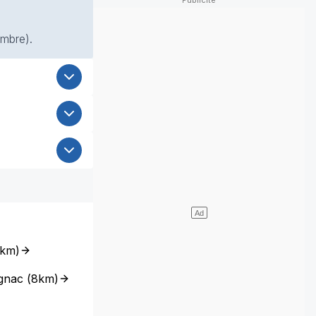
ombre).
km
)
gnac
(
8km
)