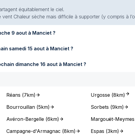
artagent équitablement le ciel.
 vent Chaleur sèche mais difficile à supporter (y compris à l’
Quel temps fera-t-il demain dimanche 9 aout à Manciet ?
Quel temps fera-t-il samedi prochain samedi 15 aout à Manciet ?
Quel temps fera-t-il dimanche prochain dimanche 16 aout à Manciet ?
Réans
(
7km
)
Urgosse
(
8km
)
Bourrouillan
(
5km
)
Sorbets
(
9km
)
Avéron-Bergelle
(
6km
)
Margouët-Meymes
Campagne-d'Armagnac
(
8km
)
Espas
(
3km
)