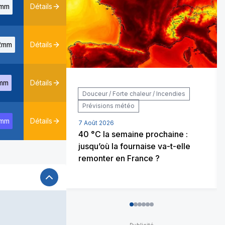
mm
Détails
2mm
Détails
mm
Détails
Douceur / Forte chaleur / Incendies
Prévisions météo
mm
Détails
7 Août 2026
40 °C la semaine prochaine :
jusqu’où la fournaise va-t-elle
remonter en France ?
0
1
2
3
4
5