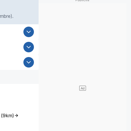
ombre).
(
9km
)