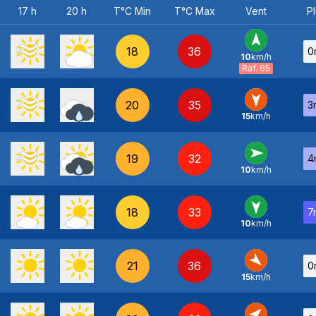
17 h
20 h
T°C Min
T°C Max
Vent
Pl
18
36
0
10
km/h
S
-
Raf. 65
20
35
3
15
km/h
N
-
19
32
4
10
km/h
O
-
18
33
7
10
km/h
N
-
21
36
0
15
km/h
NO
-