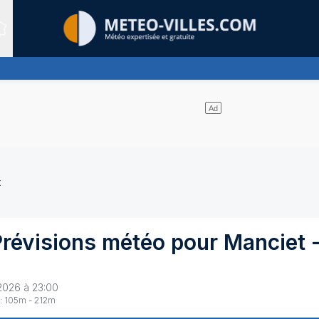
Sites expertis&eacute;s
de nuages
t
Prévisions météo pour
Manciet
2026 à 23:00
:
105
m -
212
m