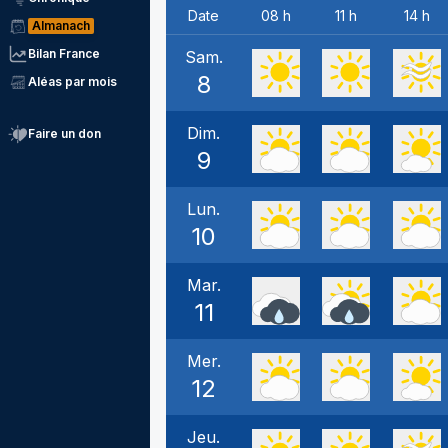
Date
08 h
11 h
14 h
Almanach
Bilan France
Sam.
8
Aléas par mois
Dim.
Faire un don
9
Lun.
10
Mar.
11
Mer.
12
Jeu.