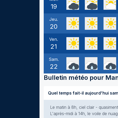
19
Jeu.
20
Ven.
21
Sam.
22
Bulletin météo pour
Man
Le matin à 8h, ciel clair - quasime
L'après-midi à 14h, le voile de nuag