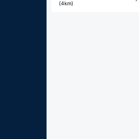
(
4km
)