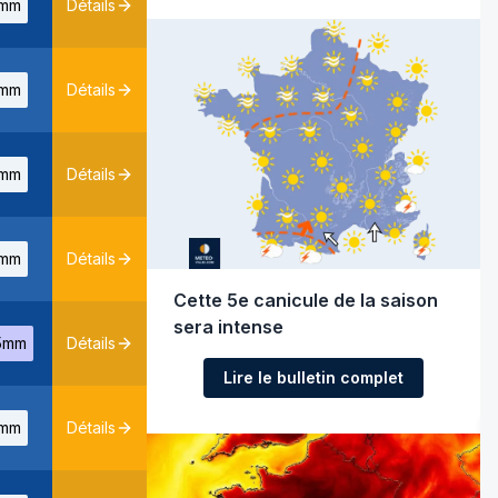
mm
Détails
mm
Détails
mm
Détails
mm
Détails
Cette 5e canicule de la saison
sera intense
5mm
Détails
Lire le bulletin complet
mm
Détails