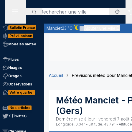
Rechercher
Menu secondaire
Bulletin France
Manciet
23 °C
Ajouter une ville
Ciel dégagé - quasiment pas 
Prévi. saison
Modèles météo
Pluies
Nuages
Accueil
Prévisions météo pour Mancie
Orages
Observations
Votre quartier
Météo
Manciet
- 
Nos articles
(
Gers
)
X (Twitter)
Dernière mise à jour :
vendredi 7 août 
Longitude:
0.04
° - Latitude:
43.79
° - Altitude
Chronique