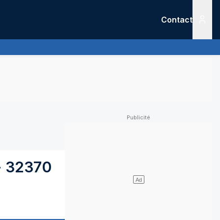
Contact
Menu
-
32370