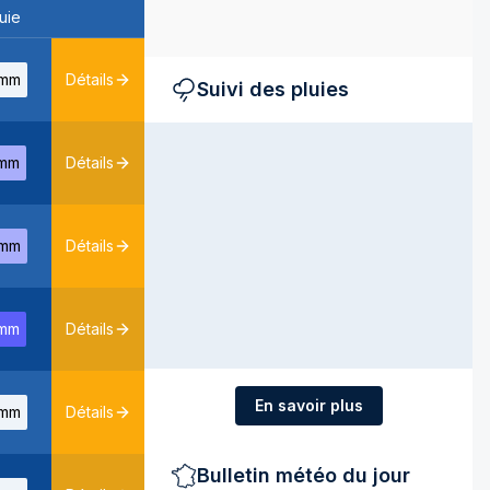
uie
mm
Détails
Suivi des pluies
mm
Détails
mm
Détails
mm
Détails
En savoir plus
mm
Détails
Bulletin météo du jour