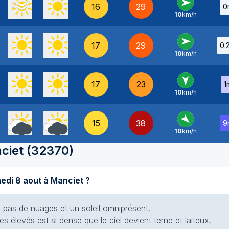
16
29
0
10
km/h
O
-
17
29
0.
10
km/h
O
-
17
23
1
10
km/h
N
-
15
38
9
10
km/h
NO
-
ciet
(
32370
)
Quel temps fait-il aujourd'hui samedi 8 aout à Manciet ?
nt pas de nuages et un soleil omniprésent.
es élevés est si dense que le ciel devient terne et laiteux.