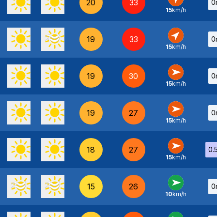
20
33
0
15
km/h
SO
-
19
33
0
15
km/h
SO
-
19
30
0
15
km/h
O
-
19
27
0
15
km/h
O
-
18
27
0.
15
km/h
O
-
15
26
0
10
km/h
O
-