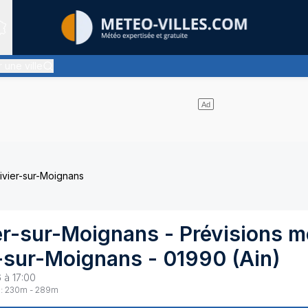
Sites expertis&eacute;s
 une ville
 quasiment pas de nuages et un soleil omniprésent
ivier-sur-Moignans
ier-sur-Moignans
- Prévisions m
r-sur-Moignans
-
01990
(
Ain
)
 à 17:00
:
230
m -
289
m