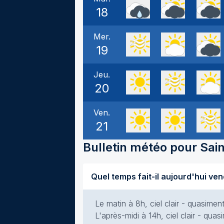
18
Mer.
19
Jeu.
20
Ven.
21
Bulletin météo pour
Sai
Le matin à 8h, ciel clair - quasime
L'après-midi à 14h, ciel clair - qua