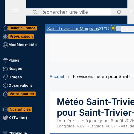
Rechercher
Menu secondaire
Bulletin France
Saint-Trivier-sur-Moignans
31 °C
Ajouter
Ciel clair -
Prévi. saison
Modèles météo
Pluies
Nuages
Accueil
Prévisions météo pour Saint-Tr
Orages
Observations
Votre quartier
Météo
Saint-Triv
Nos articles
pour
Saint-Trivie
X (Twitter)
Dernière mise à jour :
jeudi 6 août 2026
Longitude:
4.89
° - Latitude:
46.07
° - Altitude
Chronique