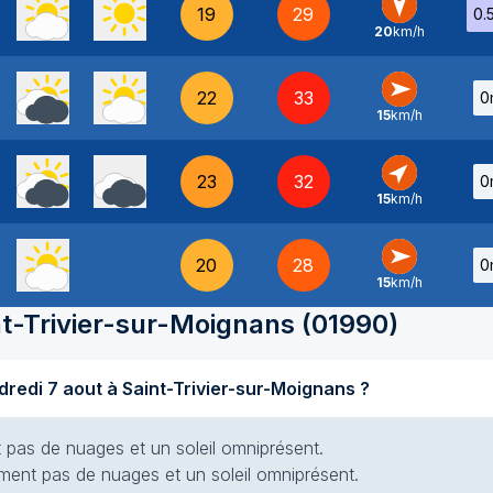
19
29
0.
20
km/h
N
-
22
33
0
15
km/h
O
-
23
32
0
15
km/h
SO
-
20
28
0
15
km/h
O
-
nt-Trivier-sur-Moignans
(
01990
)
Quel temps fait-il aujourd'hui vendredi 7 aout à Saint-Trivier-sur-Moignans ?
nt pas de nuages et un soleil omniprésent.
siment pas de nuages et un soleil omniprésent.