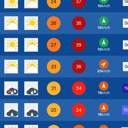
24
37
0
10
km/h
S
-
26
38
0
10
km/h
S
-
27
39
0
10
km/h
S
-
23
38
0
20
km/h
SO
-
21
34
1
15
km/h
S
-
20
34
1
15
km/h
S
-