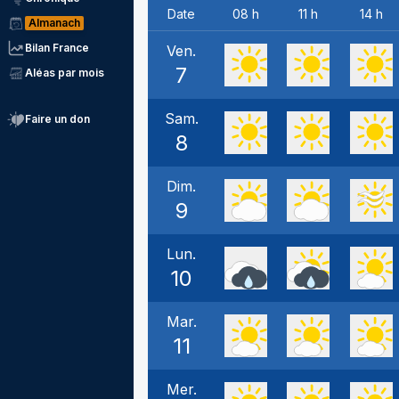
Date
08 h
11 h
14 h
Almanach
Bilan France
Ven.
7
Aléas par mois
Sam.
Faire un don
8
Dim.
9
Lun.
10
Mar.
11
Mer.