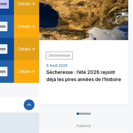
5mm
Détails
mm
Détails
mm
Détails
Sécheresse
6 Août 2026
mm
Détails
Sécheresse : l’été 2026 rejoint
déjà les pires années de l’histoire
0
1
2
3
4
5