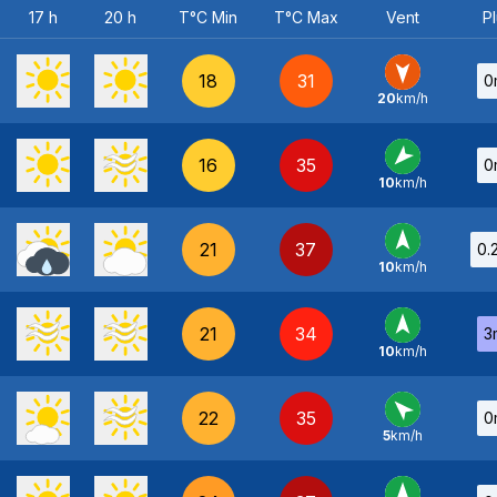
17 h
20 h
T°C Min
T°C Max
Vent
Pl
18
31
0
20
km/h
N
-
16
35
0
10
km/h
NE
-
21
37
0.
10
km/h
S
-
21
34
3
10
km/h
S
-
22
35
0
5
km/h
SE
-