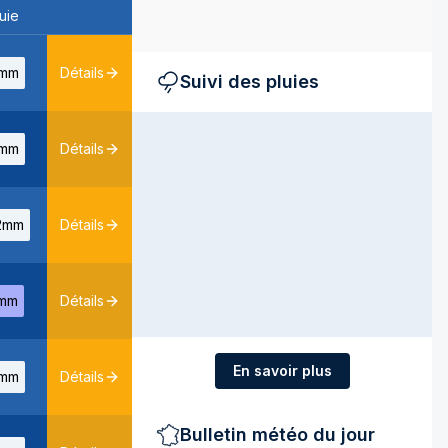
uie
mm
Détails
Suivi des pluies
mm
Détails
2mm
Détails
mm
Détails
En savoir plus
mm
Détails
Bulletin météo du jour