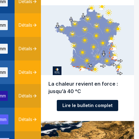
mm
Détails
mm
Détails
mm
Détails
mm
Détails
La chaleur revient en force :
jusqu’à 40 °C
1mm
Détails
Lire le bulletin complet
0mm
Détails