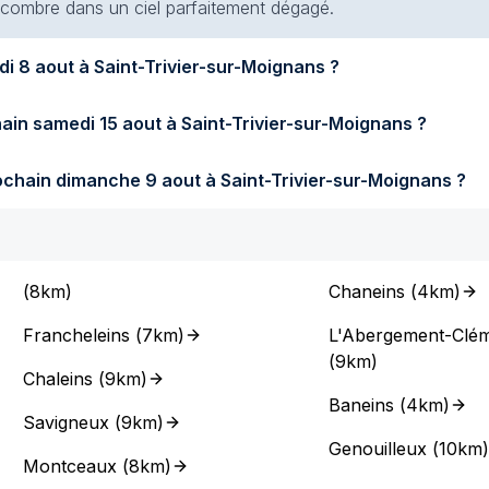
 encombre dans un ciel parfaitement dégagé.
Quel temps fera-t-il demain samedi 8 aout à Saint-Trivier-sur-Moignans ?
Quel temps fera-t-il samedi prochain samedi 15 aout à Saint-Trivier-sur-Moignans ?
Quel temps fera-t-il dimanche prochain dimanche 9 aout à Saint-Trivier-sur-Moignans ?
(
8km
)
Chaneins
(
4km
)
Francheleins
(
7km
)
L'Abergement-Clém
(
9km
)
Chaleins
(
9km
)
Baneins
(
4km
)
Savigneux
(
9km
)
Genouilleux
(
10km
)
Montceaux
(
8km
)