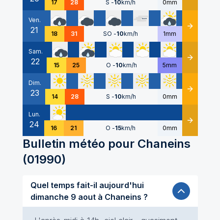
17
28
S
-
10
km/h
0mm
Ven.
21
Détails
18
31
SO
-
10
km/h
1mm
Sam.
22
Détails
15
25
O
-
10
km/h
5mm
Dim.
23
Détails
14
28
S
-
10
km/h
0mm
Lun.
24
Détails
16
21
O
-
15
km/h
0mm
Bulletin météo pour
Chaneins
(
01990
)
Quel temps fait-il aujourd'hui
dimanche 9 aout à Chaneins ?