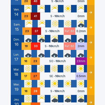
20
40
S
-
5
km/h
0mm
Ven.
14
Détails
23
41
S
-
10
km/h
0mm
Sam.
15
Détails
23
37
S
-
10
km/h
Raf. 60
0.2mm
Dim.
16
Détails
19
33
S
-
10
km/h
Raf. 60
2mm
Lun.
17
Détails
16
23
SO
-
10
km/h
23mm
Mar.
18
Détails
17
27
SE
-
10
km/h
0.5mm
Mer.
19
Détails
16
28
S
-
10
km/h
0mm
Jeu.
20
Détails