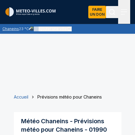
FAIRE
UN DON
Recherch
Menu
Chaneins
23 °C
Ajouter une ville
Ciel très nuageux - les nuages l'emportent sur les éclaircies
Accueil
Prévisions météo pour Chaneins
Météo
Chaneins
- Prévisions
météo pour
Chaneins
-
01990