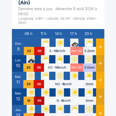
(
Ain
)
Dernière mise à jour :
dimanche 9 août 2026 à
08:00
Longitude:
4.85
° - Latitude:
46.09
° - Altitude:
206
m -
283
m
08 h
11 h
14 h
17 h
20 h
Date
Dim.
9
Détails
22
36
S
-
10
km/h
Raf. 60
0.2mm
Lun.
10
Détails
20
36
SO
-
10
km/h
Raf. 60
0.5mm
Mar.
11
Détails
20
36
NO
-
5
km/h
0mm
Mer.
12
Détails
19
39
N
-
5
km/h
0mm
Jeu.
13
Détails