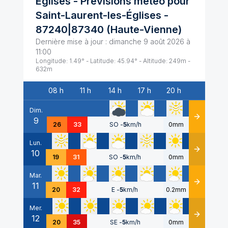
Églises
- Prévisions météo pour
Saint-Laurent-les-Églises
-
87240|87340
(
Haute-Vienne
)
Dernière mise à jour :
dimanche 9 août 2026 à
11:00
Longitude:
1.49
° - Latitude:
45.94
° - Altitude:
249
m -
632
m
08 h
11 h
14 h
17 h
20 h
Date
Dim.
9
Détails
26
33
SO
-
5
km/h
0mm
Lun.
10
Détails
19
31
SO
-
5
km/h
0mm
Mar.
11
Détails
20
32
E
-
5
km/h
0.2mm
Mer.
12
Détails
20
35
SE
-
5
km/h
0mm