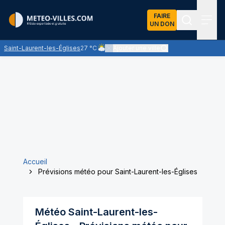
FAIRE
UN DON
Recherch
Menu
Saint-Laurent-les-Églises
27 °C
Ajouter une ville
Ciel nuageux - les éclaircies et les nuages 
Accueil
Prévisions météo pour Saint-Laurent-les-Églises
Météo
Saint-Laurent-les-