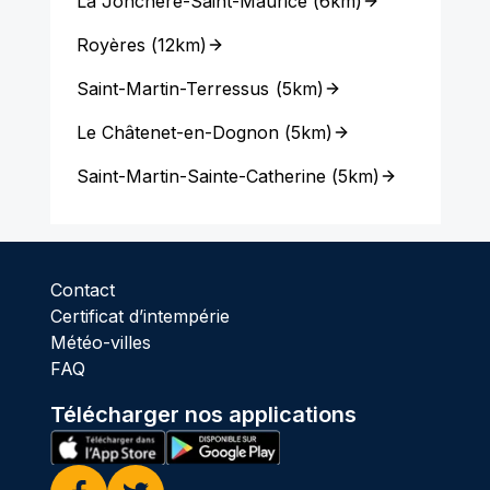
La Jonchère-Saint-Maurice
(
6km
)
Royères
(
12km
)
Saint-Martin-Terressus
(
5km
)
Le Châtenet-en-Dognon
(
5km
)
Saint-Martin-Sainte-Catherine
(
5km
)
Contact
Certificat d’intempérie
Météo-villes
FAQ
Télécharger nos applications