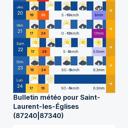
Jeu.
20
Détails
19
30
S
-
10
km/h
6mm
Ven.
21
Détails
17
24
O
-
10
km/h
17mm
Sam.
22
Détails
17
26
S
-
5
km/h
0.5mm
Dim.
23
Détails
19
24
SO
-
5
km/h
0.2mm
Lun.
24
Détails
17
19
SO
-
5
km/h
0.2mm
Bulletin météo pour
Saint-
Laurent-les-Églises
(
87240|87340
)