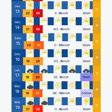
Jeu.
13
Détails
22
36
S
-
5
km/h
0mm
Ven.
14
Détails
21
36
NO
-
5
km/h
0mm
Sam.
15
Détails
23
31
O
-
10
km/h
0mm
Dim.
16
Détails
19
25
SO
-
5
km/h
0mm
Lun.
17
Détails
18
26
SE
-
5
km/h
5mm
Mar.
18
Détails
19
31
NE
-
10
km/h
0.5mm
Mer.
19
Détails
21
33
O
-
5
km/h
0mm