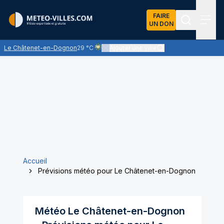
FAIRE
UN DON
Recherch
Menu
Le Châtenet-en-Dognon
29 °C
Ajouter une ville
Ciel voilé par des nuages d'altitude, ternissa
Accueil
Prévisions météo pour Le Châtenet-en-Dognon
Météo
Le Châtenet-en-Dognon