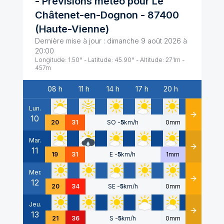
- Prévisions météo pour
Le
Châtenet-en-Dognon
-
87400
(
Haute-Vienne
)
Dernière mise à jour :
dimanche 9 août 2026 à
20:00
Longitude:
1.50
° - Latitude:
45.90
° - Altitude:
271
m -
457
m
08 h
11 h
14 h
17 h
20 h
Date
Lun.
10
Détails
20
31
SO
-
5
km/h
0mm
Mar.
11
Détails
19
31
E
-
5
km/h
1mm
Mer.
12
Détails
20
34
SE
-
5
km/h
0mm
Jeu.
13
Détails
21
36
S
-
5
km/h
0mm