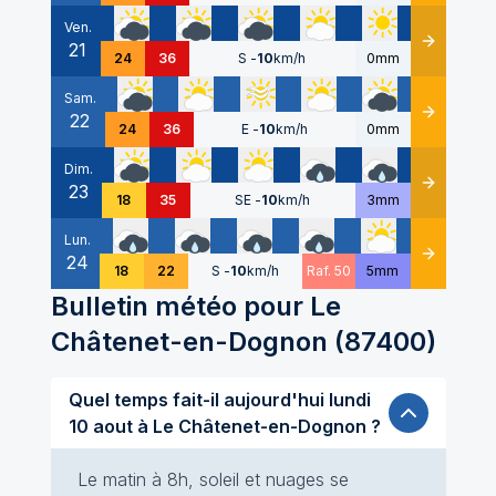
Ven.
21
Détails
24
36
S
-
10
km/h
0mm
Sam.
22
Détails
24
36
E
-
10
km/h
0mm
Dim.
23
Détails
18
35
SE
-
10
km/h
3mm
Lun.
24
Détails
18
22
S
-
10
km/h
Raf. 50
5mm
Bulletin météo pour
Le
Châtenet-en-Dognon
(
87400
)
Quel temps fait-il aujourd'hui lundi
10 aout à Le Châtenet-en-Dognon ?
Le matin à 8h, soleil et nuages se