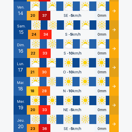
Ven.
14
Détails
20
37
SE
-
5
km/h
0mm
Sam.
15
Détails
24
34
S
-
5
km/h
0mm
Dim.
16
Détails
22
33
S
-
10
km/h
0mm
Lun.
17
Détails
21
30
O
-
10
km/h
0mm
Mar.
18
Détails
18
28
N
-
10
km/h
0mm
Mer.
19
Détails
20
33
NE
-
5
km/h
0mm
Jeu.
20
Détails
23
36
SE
-
5
km/h
0mm