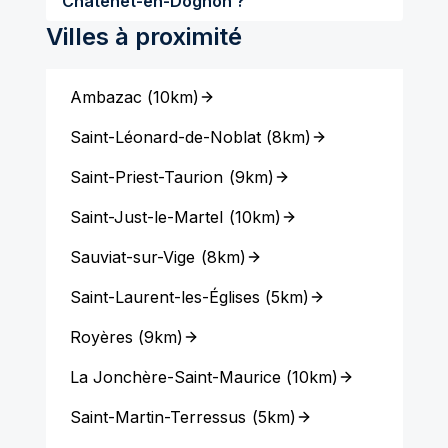
Châtenet-en-Dognon ?
Villes à proximité
Ambazac
(
10km
)
Saint-Léonard-de-Noblat
(
8km
)
Saint-Priest-Taurion
(
9km
)
Saint-Just-le-Martel
(
10km
)
Sauviat-sur-Vige
(
8km
)
Saint-Laurent-les-Églises
(
5km
)
Royères
(
9km
)
La Jonchère-Saint-Maurice
(
10km
)
Saint-Martin-Terressus
(
5km
)