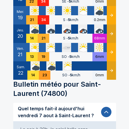
22
34
SE
-
5
km/h
0mm
Mer.
19
Détails
21
34
S
-
5
km/h
0.2mm
Jeu.
20
Détails
14
21
S
-
5
km/h
68mm
Ven.
21
Détails
13
19
SO
-
5
km/h
6mm
Sam.
22
Détails
14
23
SO
-
5
km/h
0mm
Bulletin météo pour
Saint-
Laurent
(
74800
)
Quel temps fait-il aujourd'hui
vendredi 7 aout à Saint-Laurent ?