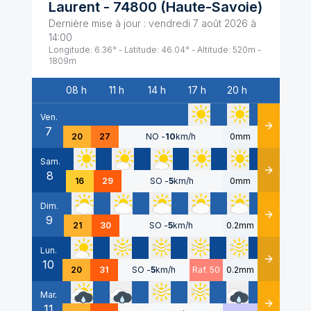
Laurent
-
74800
(
Haute-Savoie
)
Dernière mise à jour :
vendredi 7 août 2026 à
14:00
Longitude:
6.36
° - Latitude:
46.04
° - Altitude:
520
m -
1809
m
08 h
11 h
14 h
17 h
20 h
Date
Ven.
7
Détails
20
27
NO
-
10
km/h
0mm
Sam.
8
Détails
16
29
SO
-
5
km/h
0mm
Dim.
9
Détails
21
30
SO
-
5
km/h
0.2mm
Lun.
10
Détails
20
31
SO
-
5
km/h
Raf. 50
0.2mm
Mar.
11
Détails