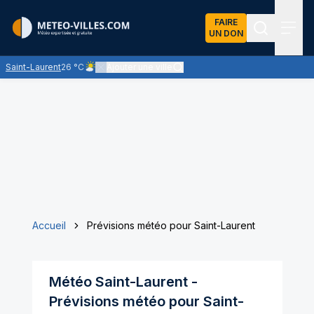
FAIRE
UN DON
Recherch
Menu
Saint-Laurent
26 °C
Ajouter une ville
Ciel peu nuageux - le soleil domine largement
Accueil
Prévisions météo pour Saint-Laurent
Météo
Saint-Laurent
-
Prévisions météo pour
Saint-