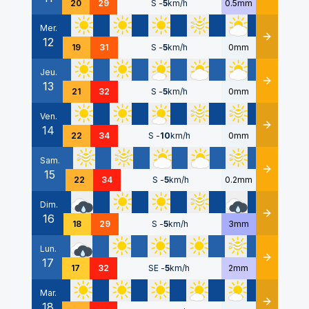
20
29
S
-
5
km/h
0.5mm
Mer.
12
Détails
19
31
S
-
5
km/h
0mm
Jeu.
13
Détails
21
32
S
-
5
km/h
0mm
Ven.
14
Détails
22
34
S
-
10
km/h
0mm
Sam.
15
Détails
22
34
S
-
5
km/h
0.2mm
Dim.
16
Détails
18
29
S
-
5
km/h
3mm
Lun.
17
Détails
17
32
SE
-
5
km/h
2mm
Mar.
18
Détails