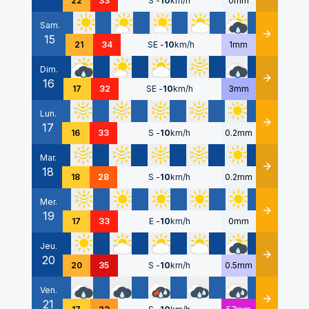
22
33
S
-
10
km/h
0mm
Sam.
15
Détails
21
34
SE
-
10
km/h
1mm
Dim.
16
Détails
17
32
SE
-
10
km/h
3mm
Lun.
17
Détails
16
33
S
-
10
km/h
0.2mm
Mar.
18
Détails
18
28
S
-
10
km/h
0.2mm
Mer.
19
Détails
17
33
E
-
10
km/h
0mm
Jeu.
20
Détails
20
35
S
-
10
km/h
0.5mm
Ven.
21
Détails