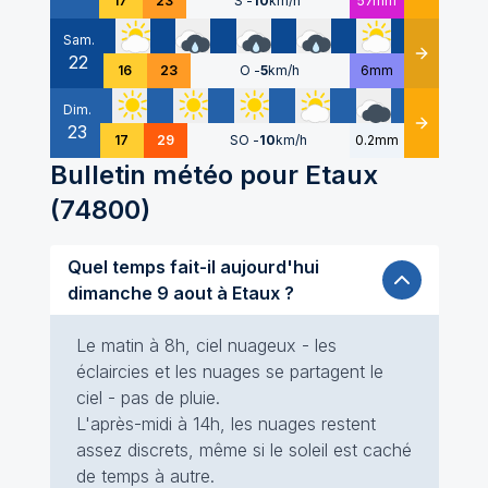
17
23
S
-
10
km/h
57mm
Sam.
22
Détails
16
23
O
-
5
km/h
6mm
Dim.
23
Détails
17
29
SO
-
10
km/h
0.2mm
Bulletin météo pour
Etaux
(
74800
)
Quel temps fait-il aujourd'hui
dimanche 9 aout à Etaux ?
Le matin à 8h, ciel nuageux - les
éclaircies et les nuages se partagent le
ciel - pas de pluie.
L'après-midi à 14h, les nuages restent
assez discrets, même si le soleil est caché
de temps à autre.