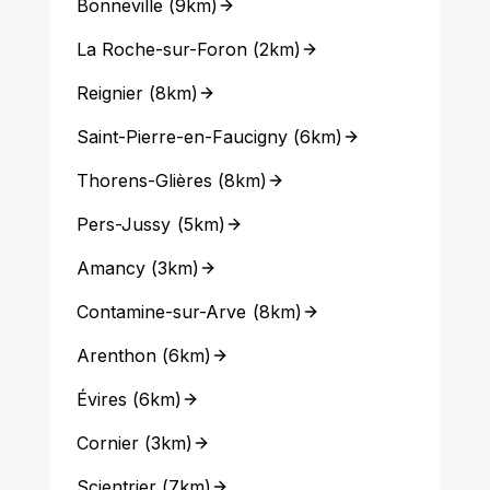
Bonneville
(
9km
)
La Roche-sur-Foron
(
2km
)
Reignier
(
8km
)
Saint-Pierre-en-Faucigny
(
6km
)
Thorens-Glières
(
8km
)
Pers-Jussy
(
5km
)
Amancy
(
3km
)
Contamine-sur-Arve
(
8km
)
Arenthon
(
6km
)
Évires
(
6km
)
Cornier
(
3km
)
Scientrier
(
7km
)