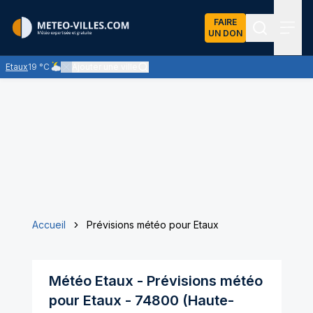
FAIRE
UN DON
Recherch
Menu
Etaux
19 °C
Ajouter une ville
Ciel nuageux - les éclaircies et les nuages se partagent le ciel -
Accueil
Prévisions météo pour Etaux
Météo
Etaux
- Prévisions météo
pour
Etaux
-
74800
(
Haute-