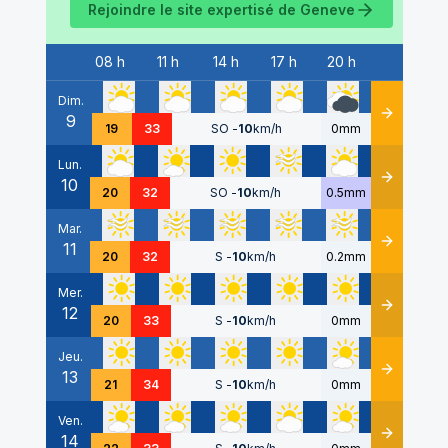
Rejoindre le site expertisé de
Geneve
08 h
11 h
14 h
17 h
20 h
Date
Dim.
9
Détails
19
33
SO
-
10
km/h
0mm
Lun.
10
Détails
20
32
SO
-
10
km/h
0.5mm
Mar.
11
Détails
20
32
S
-
10
km/h
0.2mm
Mer.
12
Détails
20
33
S
-
10
km/h
0mm
Jeu.
13
Détails
21
34
S
-
10
km/h
0mm
Ven.
14
Détails