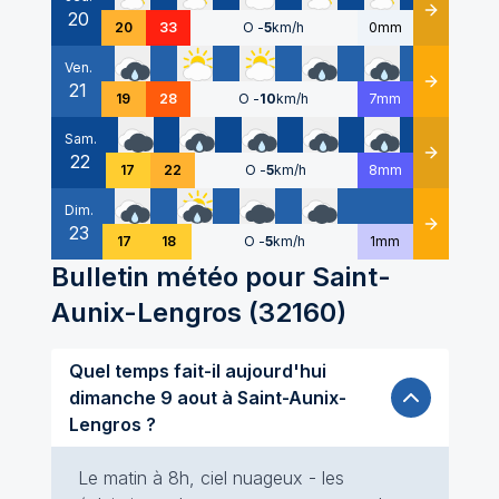
20
Détails
20
33
O
-
5
km/h
0mm
Ven.
21
Détails
19
28
O
-
10
km/h
7mm
Sam.
22
Détails
17
22
O
-
5
km/h
8mm
Dim.
23
Détails
17
18
O
-
5
km/h
1mm
Bulletin météo pour
Saint-
Aunix-Lengros
(
32160
)
Quel temps fait-il aujourd'hui
dimanche 9 aout à Saint-Aunix-
Lengros ?
Le matin à 8h, ciel nuageux - les