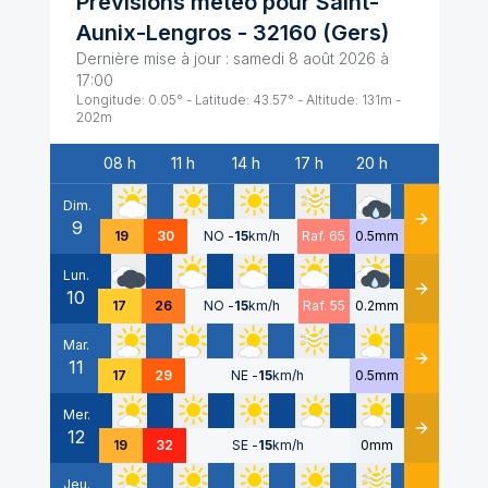
Prévisions météo pour
Saint-
Aunix-Lengros
-
32160
(
Gers
)
Dernière mise à jour :
samedi 8 août 2026 à
17:00
Longitude:
0.05
° - Latitude:
43.57
° - Altitude:
131
m -
202
m
08 h
11 h
14 h
17 h
20 h
Date
Dim.
9
Détails
19
30
NO
-
15
km/h
Raf. 65
0.5mm
Lun.
10
Détails
17
26
NO
-
15
km/h
Raf. 55
0.2mm
Mar.
11
Détails
17
29
NE
-
15
km/h
0.5mm
Mer.
12
Détails
19
32
SE
-
15
km/h
0mm
Jeu.