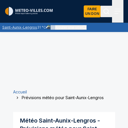
FAIRE
UN DON
Recherch
Menu
Saint-Aunix-Lengros
31 °C
Ajouter une ville
Ciel très nuageux - les nuages l'emportent sur le
Accueil
Prévisions météo pour Saint-Aunix-Lengros
Météo
Saint-Aunix-Lengros
-