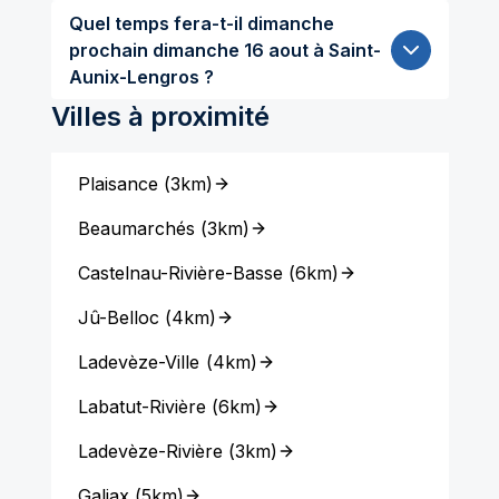
Quel temps fera-t-il dimanche
prochain dimanche 16 aout à Saint-
Aunix-Lengros ?
Villes à proximité
Plaisance
(
3km
)
Beaumarchés
(
3km
)
Castelnau-Rivière-Basse
(
6km
)
Jû-Belloc
(
4km
)
Ladevèze-Ville
(
4km
)
Labatut-Rivière
(
6km
)
Ladevèze-Rivière
(
3km
)
Galiax
(
5km
)