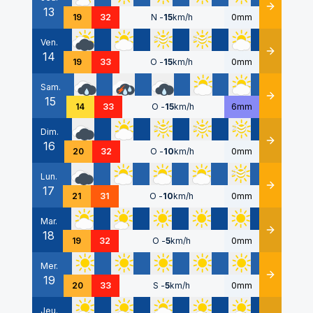
13
Détails
19
32
N
-
15
km/h
0mm
Ven.
14
Détails
19
33
O
-
15
km/h
0mm
Sam.
15
Détails
14
33
O
-
15
km/h
6mm
Dim.
16
Détails
20
32
O
-
10
km/h
0mm
Lun.
17
Détails
21
31
O
-
10
km/h
0mm
Mar.
18
Détails
19
32
O
-
5
km/h
0mm
Mer.
19
Détails
20
33
S
-
5
km/h
0mm
Jeu.