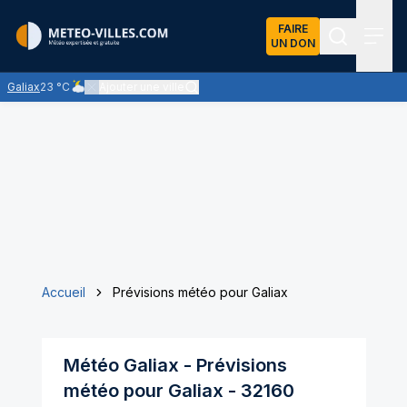
FAIRE
UN DON
Recherch
Menu
Galiax
23 °C
Ajouter une ville
Ciel nuageux - les éclaircies et les nuages se partagent le ciel 
Accueil
Prévisions météo pour Galiax
Météo
Galiax
- Prévisions
météo pour
Galiax
-
32160