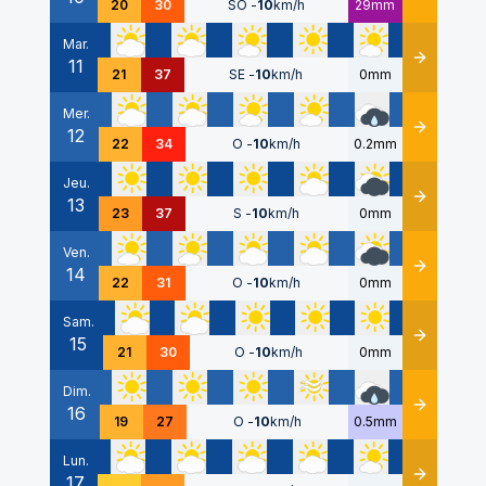
20
30
SO
-
10
km/h
29mm
Mar.
11
Détails
21
37
SE
-
10
km/h
0mm
Mer.
12
Détails
22
34
O
-
10
km/h
0.2mm
Jeu.
13
Détails
23
37
S
-
10
km/h
0mm
Ven.
14
Détails
22
31
O
-
10
km/h
0mm
Sam.
15
Détails
21
30
O
-
10
km/h
0mm
Dim.
16
Détails
19
27
O
-
10
km/h
0.5mm
Lun.
17
Détails