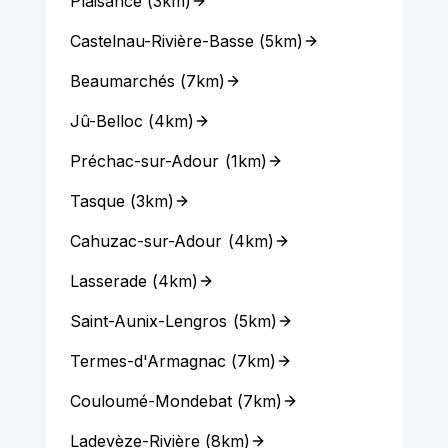
Plaisance
(
3km
)
Castelnau-Rivière-Basse
(
5km
)
Beaumarchés
(
7km
)
Jû-Belloc
(
4km
)
Préchac-sur-Adour
(
1km
)
Tasque
(
3km
)
Cahuzac-sur-Adour
(
4km
)
Lasserade
(
4km
)
Saint-Aunix-Lengros
(
5km
)
Termes-d'Armagnac
(
7km
)
Couloumé-Mondebat
(
7km
)
Ladevèze-Rivière
(
8km
)