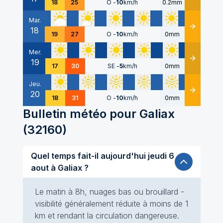
18
25
O
-
10
km/h
0.2mm
Mar.
18
Détails
19
27
O
-
10
km/h
0mm
Mer.
19
Détails
17
30
SE
-
5
km/h
0mm
Jeu.
20
Détails
18
31
O
-
10
km/h
0mm
Bulletin météo pour
Galiax
(
32160
)
Quel temps fait-il aujourd'hui jeudi 6
aout à Galiax ?
Le matin à 8h, nuages bas ou brouillard -
visibilité généralement réduite à moins de 1
km et rendant la circulation dangereuse.