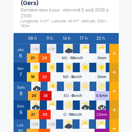
(
Gers
)
Dernière mise à jour :
mercredi 5 août 2026 à
23:00
Longitude:
0.01
° - Latitude:
43.61
° - Altitude:
123
m -
142
m
08 h
11 h
14 h
17 h
20 h
Date
Jeu.
6
Détails
21
28
NO
-
10
km/h
0mm
Ven.
7
Détails
18
32
NO
-
5
km/h
0mm
Sam.
8
Détails
20
35
SO
-
5
km/h
0.5mm
Dim.
9
Détails
21
33
O
-
10
km/h
23mm
Lun.
10
Détails