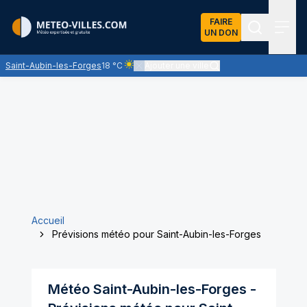
FAIRE
UN DON
Recherch
Menu
Saint-Aubin-les-Forges
18 °C
Ajouter une ville
Ciel clair - quasiment pas de nuages et un so
Accueil
Prévisions météo pour Saint-Aubin-les-Forges
Météo
Saint-Aubin-les-Forges
-