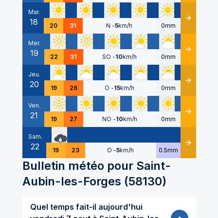
Mar.
18
Détails
20
31
N
-
5
km/h
0mm
Mer.
19
Détails
22
31
SO
-
10
km/h
0mm
Jeu.
20
Détails
19
26
O
-
15
km/h
0mm
Ven.
21
Détails
19
27
NO
-
10
km/h
0mm
Sam.
22
Détails
19
23
O
-
5
km/h
0.5mm
Bulletin météo pour
Saint-
Aubin-les-Forges
(
58130
)
Quel temps fait-il aujourd'hui