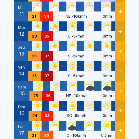
Mar.
11
Détails
21
34
NE
-
10
km/h
0mm
Mer.
12
Détails
23
35
E
-
5
km/h
0mm
Jeu.
13
Détails
25
37
S
-
5
km/h
0mm
Ven.
14
Détails
25
37
S
-
5
km/h
0mm
Sam.
15
Détails
25
36
NE
-
10
km/h
0mm
Dim.
16
Détails
24
33
SO
-
5
km/h
0mm
Lun.
17
Détails
21
30
O
-
10
km/h
0.2mm