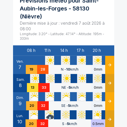
Prévisions météo pour
Saint-
Aubin-les-Forges
-
58130
(
Nièvre
)
Dernière mise à jour :
vendredi 7 août 2026 à
08:00
Longitude:
3.20
° - Latitude:
47.14
° - Altitude:
195
m -
333
m
08 h
11 h
14 h
17 h
20 h
Date
Ven.
7
Détails
19
28
N
-
10
km/h
0mm
Sam.
8
Détails
13
33
NE
-
5
km/h
0mm
Dim.
9
Détails
20
32
SE
-
5
km/h
0mm
Lun.
10
Détails
20
32
S
-
5
km/h
0.5mm