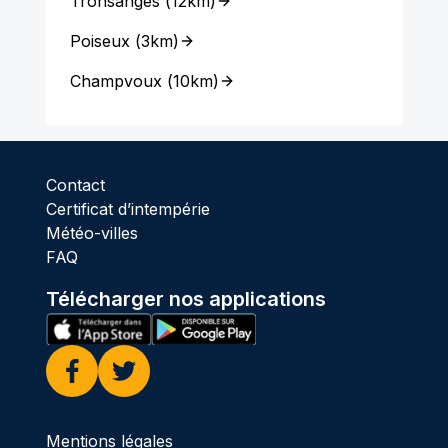
Tronsanges
(
12km
)
Poiseux
(
3km
)
Champvoux
(
10km
)
Contact
Certificat d’intempérie
Météo-villes
FAQ
Télécharger nos applications
Facebook
Twitter
Mentions légales