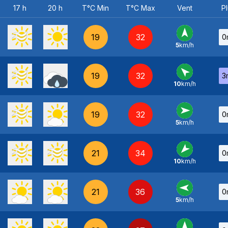
17 h
20 h
T°C Min
T°C Max
Vent
Pl
19
32
0
5
km/h
S
-
19
32
3
10
km/h
SE
-
19
32
0
5
km/h
O
-
21
34
0
10
km/h
NE
-
21
36
0
5
km/h
E
-