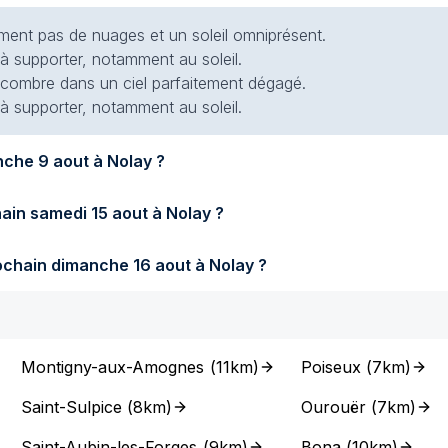
siment pas de nuages et un soleil omniprésent.
 à supporter, notamment au soleil.
 encombre dans un ciel parfaitement dégagé.
 à supporter, notamment au soleil.
Quel temps fera-t-il demain dimanche 9 aout à Nolay ?
Quel temps fera-t-il samedi prochain samedi 15 aout à Nolay ?
Quel temps fera-t-il dimanche prochain dimanche 16 aout à Nolay ?
Montigny-aux-Amognes
(
11km
)
Poiseux
(
7km
)
Saint-Sulpice
(
8km
)
Ourouër
(
7km
)
Saint-Aubin-les-Forges
(
9km
)
Bona
(
10km
)