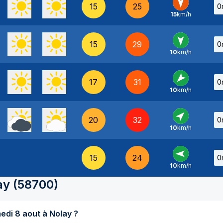
15
25
0
15
km/h
N
-
15
29
0
10
km/h
N
-
17
31
0
10
km/h
NE
-
20
32
0
10
km/h
SO
-
15
24
0
10
km/h
E
-
ay
(
58700
)
Quel temps fait-il aujourd'hui samedi 8 aout à Nolay ?