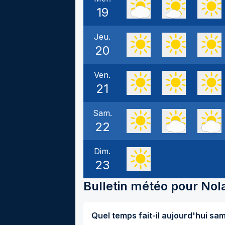
19
Jeu.
20
Ven.
21
Sam.
22
Dim.
23
Bulletin météo pour
Nol