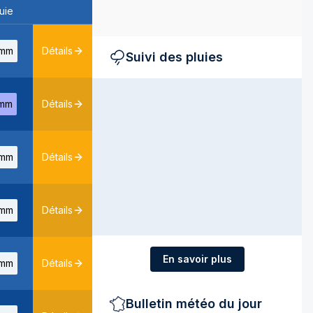
uie
mm
Détails
Suivi des pluies
mm
Détails
mm
Détails
mm
Détails
En savoir plus
mm
Détails
Bulletin météo du jour