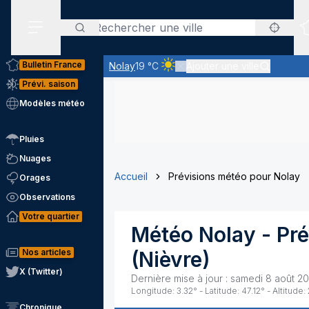
Rechercher
Menu secondaire
Bulletin France
Nolay
19 °C
Ajouter une ville
Ciel clair - quasiment pas de nua
Prévi. saison
Modèles météo
Pluies
Nuages
Accueil
Prévisions météo pour Nolay
Orages
Observations
Votre quartier
Météo
Nolay
- Pr
Nos articles
(
Nièvre
)
X (Twitter)
Dernière mise à jour :
samedi 8 août 2
Longitude:
3.32
° - Latitude:
47.12
° - Altitude:
Chronique