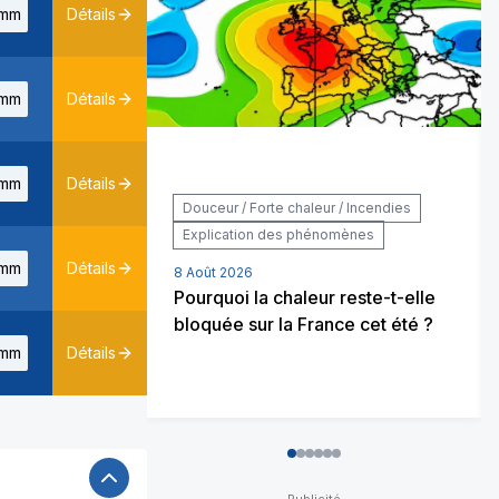
mm
Détails
mm
Détails
mm
Détails
Douceur / Forte chaleur / Incendies
Explication des phénomènes
mm
Détails
8 Août 2026
Pourquoi la chaleur reste-t-elle
bloquée sur la France cet été ?
mm
Détails
0
1
2
3
4
5