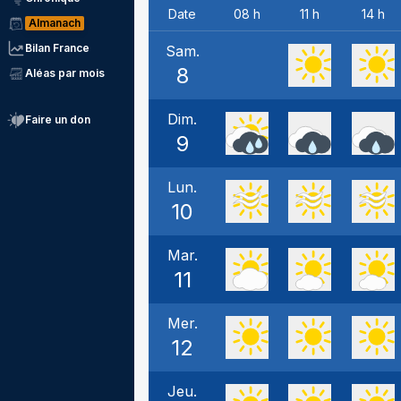
Date
08 h
11 h
14 h
Almanach
Bilan France
Sam.
8
Aléas par mois
Dim.
Faire un don
9
Lun.
10
Mar.
11
Mer.
12
Jeu.