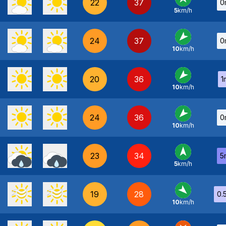
22
37
0
5
km/h
S
-
24
37
0
10
km/h
NE
-
20
36
1
10
km/h
NE
-
24
36
0
10
km/h
NE
-
23
34
5
5
km/h
S
-
19
28
0.
10
km/h
NO
-