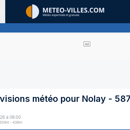
Sites expertis&eacute;s
ges et un soleil omniprésent
évisions météo pour
Nolay
-
58
026 à 08:00
209
m -
438
m