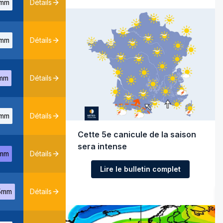
mm
Détails
mm
Détails
mm
Détails
mm
Détails
Cette 5e canicule de la saison
sera intense
mm
Détails
Lire le bulletin complet
5mm
Détails