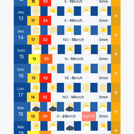
15
33
E
-
10
km/h
0mm
Jeu.
13
Détails
17
34
E
-
10
km/h
0mm
Ven.
14
Détails
17
32
NO
-
15
km/h
0mm
Sam.
15
Détails
12
30
N
-
10
km/h
0mm
Dim.
16
Détails
13
32
SE
-
5
km/h
0mm
Lun.
17
Détails
14
32
NO
-
10
km/h
0mm
Mar.
18
Détails
13
30
O
-
20
km/h
Raf. 55
0mm
Mer.
19
Détails