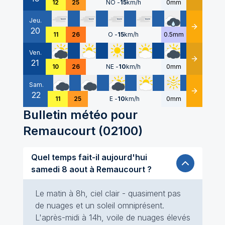
12
25
NO
-
15
km/h
0mm
Jeu.
20
Détails
11
26
O
-
15
km/h
0.5mm
Ven.
21
Détails
10
26
NE
-
10
km/h
0mm
Sam.
22
Détails
11
25
E
-
10
km/h
0mm
Bulletin météo pour
Remaucourt
(
02100
)
Quel temps fait-il aujourd'hui
samedi 8 aout à Remaucourt ?
Le matin à 8h, ciel clair - quasiment pas
de nuages et un soleil omniprésent.
L'après-midi à 14h, voile de nuages élevés