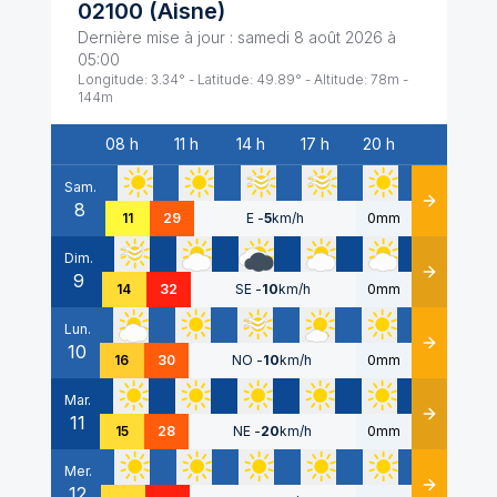
02100
(
Aisne
)
Dernière mise à jour :
samedi 8 août 2026 à
05:00
Longitude:
3.34
° - Latitude:
49.89
° - Altitude:
78
m -
144
m
08 h
11 h
14 h
17 h
20 h
Date
Sam.
8
Détails
11
29
E
-
5
km/h
0mm
Dim.
9
Détails
14
32
SE
-
10
km/h
0mm
Lun.
10
Détails
16
30
NO
-
10
km/h
0mm
Mar.
11
Détails
15
28
NE
-
20
km/h
0mm
Mer.
12
Détails