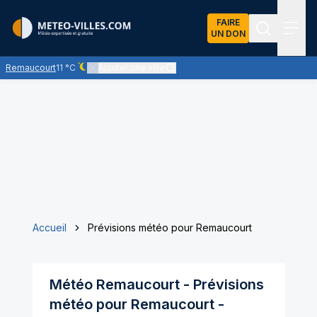
FAIRE
UN DON
Recherch
Menu
Remaucourt
11 °C
Ajouter une ville
Ciel dégagé - quasiment pas de nuages
Accueil
Prévisions météo pour Remaucourt
Météo
Remaucourt
- Prévisions
météo pour
Remaucourt
-