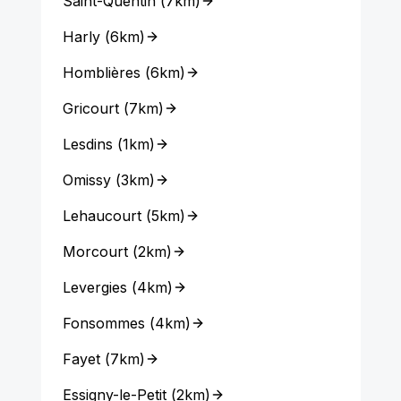
Saint-Quentin
(
7km
)
Harly
(
6km
)
Homblières
(
6km
)
Gricourt
(
7km
)
Lesdins
(
1km
)
Omissy
(
3km
)
Lehaucourt
(
5km
)
Morcourt
(
2km
)
Levergies
(
4km
)
Fonsommes
(
4km
)
Fayet
(
7km
)
Essigny-le-Petit
(
2km
)