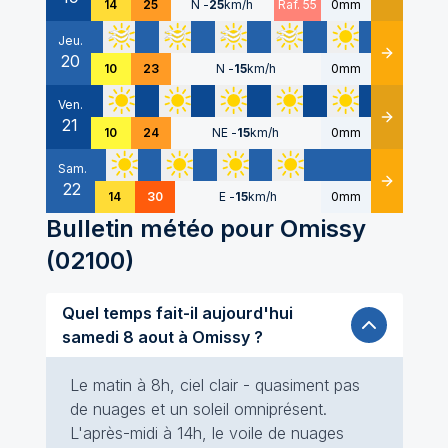
14
25
N
-
25
km/h
Raf. 55
0mm
Jeu.
20
Détails
10
23
N
-
15
km/h
0mm
Ven.
21
Détails
10
24
NE
-
15
km/h
0mm
Sam.
22
Détails
14
30
E
-
15
km/h
0mm
Bulletin météo pour
Omissy
(
02100
)
Quel temps fait-il aujourd'hui
samedi 8 aout à Omissy ?
Le matin à 8h, ciel clair - quasiment pas
de nuages et un soleil omniprésent.
L'après-midi à 14h, le voile de nuages