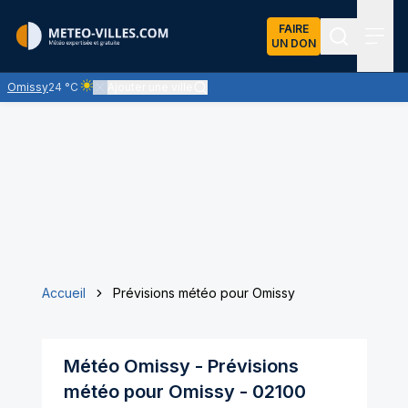
FAIRE
UN DON
Recherch
Menu
Omissy
24 °C
Ajouter une ville
Ciel clair - quasiment pas de nuages et un soleil omniprésent
Accueil
Prévisions météo pour Omissy
Météo
Omissy
- Prévisions
météo pour
Omissy
-
02100