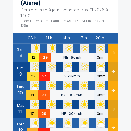
(
Aisne
)
Dernière mise à jour :
vendredi 7 août 2026 à
17:00
Longitude:
3.31
° - Latitude:
49.87
° - Altitude:
72
m -
125
m
08 h
11 h
14 h
17 h
20 h
Date
Sam.
8
Détails
12
29
NE
-
5
km/h
0mm
Dim.
9
Détails
15
34
S
-
5
km/h
0mm
Lun.
10
Détails
18
31
NO
-
10
km/h
0mm
Mar.
11
Détails
17
29
NE
-
20
km/h
0mm
Mer.
12
Détails