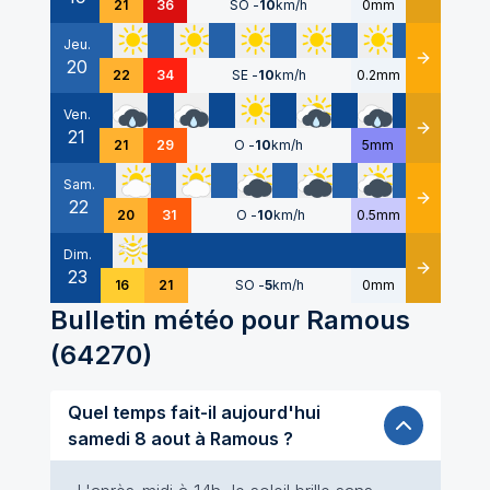
21
36
SO
-
10
km/h
0mm
Jeu.
20
Détails
22
34
SE
-
10
km/h
0.2mm
Ven.
21
Détails
21
29
O
-
10
km/h
5mm
Sam.
22
Détails
20
31
O
-
10
km/h
0.5mm
Dim.
23
Détails
16
21
SO
-
5
km/h
0mm
Bulletin météo pour
Ramous
(
64270
)
Quel temps fait-il aujourd'hui
samedi 8 aout à Ramous ?