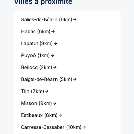
Villes à proximité
Salies-de-Béarn
(
6km
)
Habas
(
6km
)
Labatut
(
8km
)
Puyoô
(
1km
)
Bellocq
(
2km
)
Baigts-de-Béarn
(
5km
)
Tilh
(
7km
)
Misson
(
9km
)
Estibeaux
(
8km
)
Carresse-Cassaber
(
10km
)