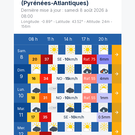
(
Pyrénées-Atlantiques
)
Dernière mise à jour :
samedi 8 août 2026 à
08:00
Longitude:
-0.89
° - Latitude:
43.52
° - Altitude:
24
m -
156
m
08 h
11 h
14 h
17 h
20 h
Date
Sam.
8
Détails
20
37
SE
-
10
km/h
Raf. 75
6mm
Dim.
9
Détails
16
34
NO
-
15
km/h
Raf. 55
4mm
Lun.
10
Détails
18
31
NO
-
10
km/h
Raf. 55
1mm
Mar.
11
Détails
17
35
SE
-
10
km/h
0.5mm
Mer.
12
Détails