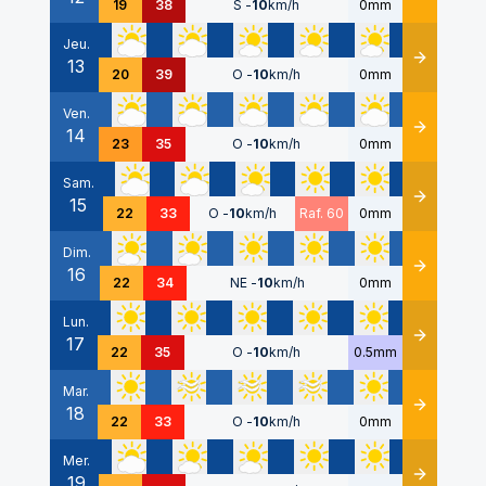
19
38
S
-
10
km/h
0mm
Jeu.
13
Détails
20
39
O
-
10
km/h
0mm
Ven.
14
Détails
23
35
O
-
10
km/h
0mm
Sam.
15
Détails
22
33
O
-
10
km/h
Raf. 60
0mm
Dim.
16
Détails
22
34
NE
-
10
km/h
0mm
Lun.
17
Détails
22
35
O
-
10
km/h
0.5mm
Mar.
18
Détails
22
33
O
-
10
km/h
0mm
Mer.
19
Détails