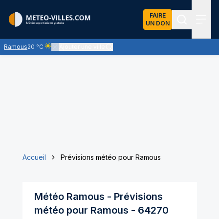
FAIRE
UN DON
Recherch
Menu
Ramous
20 °C
Ajouter une ville
Ciel clair - quasiment pas de nuages et un soleil omniprésent
Accueil
Prévisions météo pour Ramous
Météo
Ramous
- Prévisions
météo pour
Ramous
-
64270